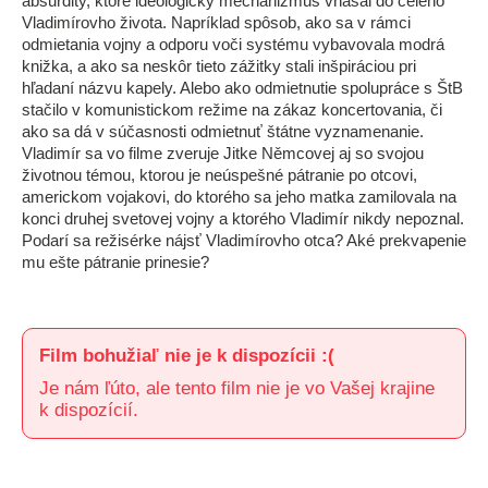
absurdity, ktoré ideologický mechanizmus vnášal do celého
Vladimírovho života. Napríklad spôsob, ako sa v rámci
odmietania vojny a odporu voči systému vybavovala modrá
knižka, a ako sa neskôr tieto zážitky stali inšpiráciou pri
hľadaní názvu kapely. Alebo ako odmietnutie spolupráce s ŠtB
stačilo v komunistickom režime na zákaz koncertovania, či
ako sa dá v súčasnosti odmietnuť štátne vyznamenanie.
Vladimír sa vo filme zveruje Jitke Němcovej aj so svojou
životnou témou, ktorou je neúspešné pátranie po otcovi,
americkom vojakovi, do ktorého sa jeho matka zamilovala na
konci druhej svetovej vojny a ktorého Vladimír nikdy nepoznal.
Podarí sa režisérke nájsť Vladimírovho otca? Aké prekvapenie
mu ešte pátranie prinesie?
Film bohužiaľ nie je k dispozícii :(
Je nám ľúto, ale tento film nie je vo Vašej krajine
k dispozícií.