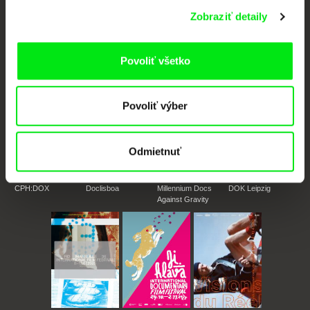
Zobraziť detaily
Portál DAFilms vznikol vďaka tvorivej spolupráci siedmich významných
európskych festivalov dokumentárneho filmu združených pod Doc Alliance.
Členovia Doc Alliance
Povoliť všetko
Povoliť výber
Odmietnuť
CPH:DOX
Doclisboa
Millennium Docs
DOK Leipzig
Against Gravity