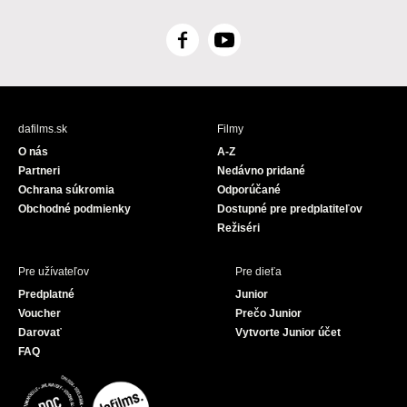
F
Y
a
o
c
u
e
T
b
u
dafilms.sk
Filmy
o
b
O nás
A-Z
o
e
Partneri
Nedávno pridané
k
Ochrana súkromia
Odporúčané
Obchodné podmienky
Dostupné pre predplatiteľov
Režiséri
Pre užívateľov
Pre dieťa
Predplatné
Junior
Voucher
Prečo Junior
Darovať
Vytvorte Junior účet
FAQ