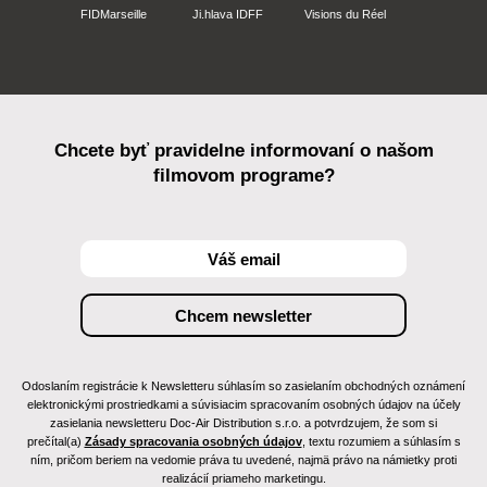
FIDMarseille
Ji.hlava IDFF
Visions du Réel
Chcete byť pravidelne informovaní o našom
filmovom programe?
Odoslaním registrácie k Newsletteru súhlasím so zasielaním obchodných oznámení
elektronickými prostriedkami a súvisiacim spracovaním osobných údajov na účely
zasielania newsletteru Doc-Air Distribution s.r.o. a potvrdzujem, že som si
prečítal(a)
Zásady spracovania osobných údajov
, textu rozumiem a súhlasím s
ním, pričom beriem na vedomie práva tu uvedené, najmä právo na námietky proti
realizácií priameho marketingu.