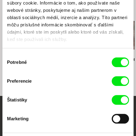
fax: 261216628
súbory cookie. Informácie o tom, ako používate naše
tel: +420 224 949 110
e-mail:
petra.stovikova@ceskatelevize.cz
,
jitk
fax: +420 221 105 220
webové stránky, poskytujeme aj našim partnerom v
Súvisiace filmy (20)
a.prochazkova@ceskatelevize.cz
e-mail:
info@cinemart.cz
oblasti sociálnych médií, inzercie a analýzy. Títo partneri
Cineart TV Prague
môžu príslušné informácie skombinovať s ďalšími
Česko
údajmi, ktoré ste im poskytli alebo ktoré od vás získali,
tel: (+420) 777 220 364
keď ste používali ich služby.
e-mail:
261711044@iol.cz
Peter Krištúfek
David Butula
Petr Václav
Výber
Momentky
Dunaj vědomí
Zpověď zap
Potrebné
súhlasu
Preferencie
Štatistiky
Vaše online kino
Marketing
Nové filmy každý týždeň