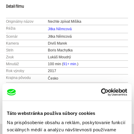
Detail filmu
Originálny názov
Nechte zpívat Mišíka
Réžia
Jitka Němcová
Scenár
Jitka Němcová
Kamera
Diviš Marek
Strih
Boris Machytka
Zvuk
Lukáš Moudrý
Minutáž
100 min (
91+ min.
)
Rok výroby
2017
Krajina pôvodu
Česko
Farba
Farebný
Produkcia
Česká televize
Kavčí hory
Distribúcia
CinemArt, a.s.
140 70 Praha 4
Národní třída 28
Táto webstránka používa súbory cookies
Česko
111 21 Praha 1
web:
www.ceskatelevize.cz
Na prispôsobenie obsahu a reklám, poskytovanie funkcií
Česko
tel: 261137106
sociálnych médií a analýzu návštevnosti používame
web:
http://www.cinemart.cz