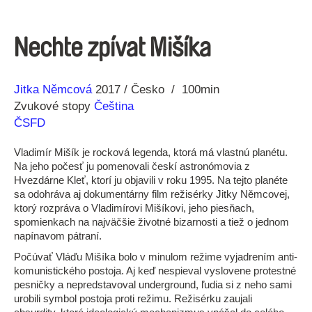
Nechte zpívat Mišíka
Réžia
Rok
Jitka Němcová
2017
Česko
100min
výroby
Zvukové stopy
Čeština
ČSFD
Vladimír Mišík je rocková legenda, ktorá má vlastnú planétu.
Na jeho počesť ju pomenovali českí astronómovia z
Hvezdárne Kleť, ktorí ju objavili v roku 1995. Na tejto planéte
sa odohráva aj dokumentárny film režisérky Jitky Němcovej,
ktorý rozpráva o Vladimírovi Mišíkovi, jeho piesňach,
spomienkach na najväčšie životné bizarnosti a tiež o jednom
napínavom pátraní.
Počúvať Vláďu Mišíka bolo v minulom režime vyjadrením anti-
komunistického postoja. Aj keď nespieval vyslovene protestné
pesničky a nepredstavoval underground, ľudia si z neho sami
urobili symbol postoja proti režimu. Režisérku zaujali