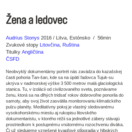
Žena a ledovec
Réžia
Rok
Audrius Stonys
2016
Litva
Estónsko
56min
výroby
Zvukové stopy
Litovčina
,
Ruština
Titulky
Angličtina
ČSFD
Neobvyklý dokumentárny portrét nás zavádza do kazašskej
časti pohoria Ťan-šan, kde sa na úpätí ľadovca Tujuk-su
ukrýva v nadmorskej výške 3 500 metrov malá glaciologická
stanica. Tu, v izolácii od civilizovaného sveta, poznávame
ženu, ktorá sa na dlhých tridsať rokov dobrovoľne ponorila do
samoty, aby svoj život zasvätila monitorovaniu klimatického
pulzu planéty. Meditatívny pokoj je vlastný sledovanému
vysokohorskému miestu aj rukopisu litovského
dokumentaristu, v ktorého réžii sa jednotlivé zábery stávajú
prostriedkom k postupnému vnútornému rozochveniu diváka.
Či už sledujeme vznešené kvapľové stĺporadia v hlbokých