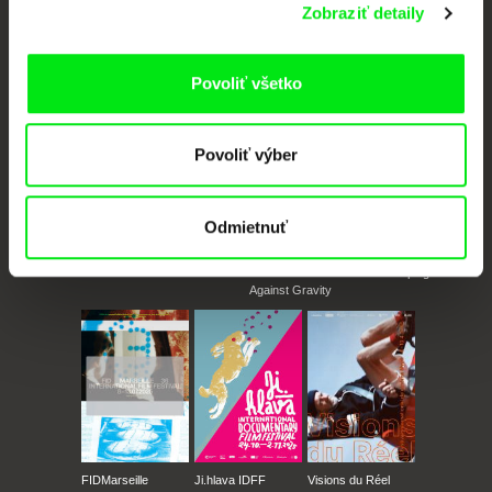
Zobraziť detaily
Portál DAFilms vznikol vďaka tvorivej spolupráci siedmich významných
európskych festivalov dokumentárneho filmu združených pod Doc Alliance.
Členovia Doc Alliance
Povoliť všetko
Povoliť výber
Odmietnuť
CPH:DOX
Doclisboa
Millennium Docs
DOK Leipzig
Against Gravity
FIDMarseille
Ji.hlava IDFF
Visions du Réel