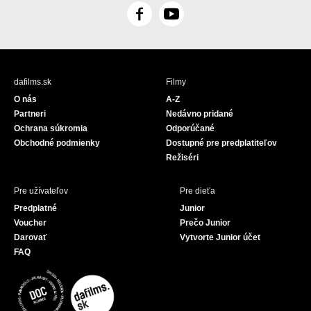
F
Y
a
o
c
u
e
T
b
u
dafilms.sk
Filmy
o
b
O nás
A-Z
o
e
Partneri
Nedávno pridané
k
Ochrana súkromia
Odporúčané
Obchodné podmienky
Dostupné pre predplatiteľov
Režiséri
Pre užívateľov
Pre dieťa
Predplatné
Junior
Voucher
Prečo Junior
Darovať
Vytvorte Junior účet
FAQ