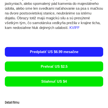
jaskyniach, alebo spomalený pád kamenia do majestátneho
údolia, alebo sme len svedkami naťahovanie sa psa s mačkou
na dvore postsovietskej stanice, neubránime sa istému
dojatiu. Obrazy totiž majú magickú silu a sú presýtené
všetkým tým, čo samotárska vedkyňa prežila v krajine ticha,
kam nedosiahne hluk dejinných udalostí.
KVIFF
Predplatiť US $6.99 mesačne
Prehrať US $2.5
Stiahnuť US $4
Detail filmu