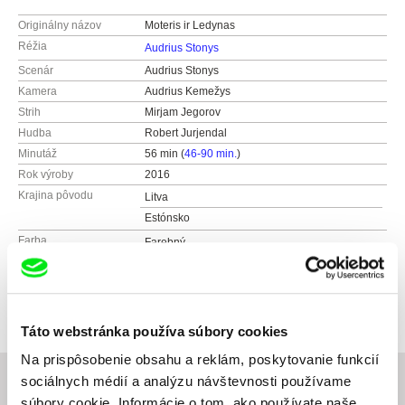
Originálny názov
Moteris ir Ledynas
Réžia
Audrius Stonys
Scenár
Audrius Stonys
Kamera
Audrius Kemežys
Strih
Mirjam Jegorov
Hudba
Robert Jurjendal
Minutáž
56 min (
46-90 min.
)
Rok výroby
2016
Krajina pôvodu
Litva
Estónsko
Farba
Farebný
Čiernobiely
Produkcia
Audrius Stonys
Litva
web:
http://www.stonys.lt
Táto webstránka používa súbory cookies
tel: Tel +370 68678415
Na prispôsobenie obsahu a reklám, poskytovanie funkcií
fax: Fax +370 5 2700247
sociálnych médií a analýzu návštevnosti používame
e-mail:
stonys@ktl.mii.lt
súbory cookie. Informácie o tom, ako používate naše