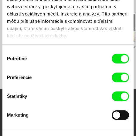
webové stránky, poskytujeme aj našim partnerom v
Súvisiace filmy (20)
oblasti sociálnych médií, inzercie a analýzy. Títo partneri
môžu príslušné informácie skombinovať s ďalšími
údajmi, ktoré ste im poskytli alebo ktoré od vás získali,
keď ste používali ich služby.
Dušan Hanák
Lucien Castaing-Taylor
Marion Neumann
Artisti
Leviathan
Reč húb
Výber
Potrebné
súhlasu
Preferencie
Štatistiky
Vaše online kino
Marketing
Nové filmy každý týždeň