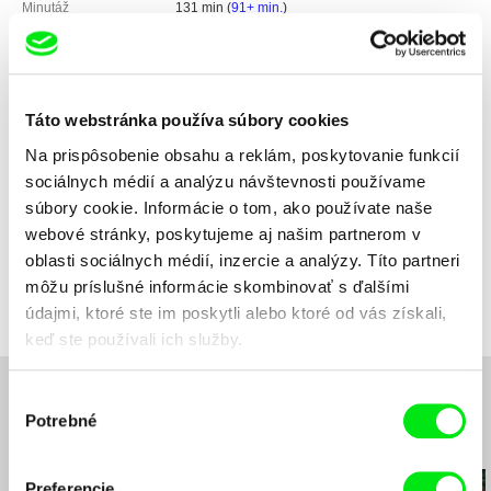
Minutáž
131 min (
91+ min.
)
Rok výroby
2018
Krajina pôvodu
Slovensko
Bulharsko
Česko
Táto webstránka používa súbory cookies
Maďarsko
Na prispôsobenie obsahu a reklám, poskytovanie funkcií
Poľsko
sociálnych médií a analýzu návštevnosti používame
Farba
Farebný
súbory cookie. Informácie o tom, ako používate naše
Produkcia
Agitprop
webové stránky, poskytujeme aj našim partnerom v
68, Budapest str., ap.1
Distribúcia
Filmtopia s.r.o.
oblasti sociálnych médií, inzercie a analýzy. Títo partneri
1202 Sofia
Lovinského 39
Festivaly
GoEast - Festival Of Central And Eastern
môžu príslušné informácie skombinovať s ďalšími
European Film 2018, Wiesbaden, DE
Bulharsko
811 04 Bratislava
údajmi, ktoré ste im poskytli alebo ktoré od vás získali,
Sofia International Film Festival 2018, BG
web:
http://www.georgiandthebutterflies.com/
Slovensko
keď ste používali ich služby.
Titanic International Film Festival 2018,
tel: +359 2 983 14 11
web:
http://www.filmtopia.sk/
Budapešť, HU
fax: +359 2 987 04 17
tel: 00421 903 564 164
LET'S CEE Film Festival 2018, Viedeň, AT
e-mail:
bpa@art.acad.bg
,
info@georgiandtheb
Výber
e-mail:
silvia@filmtopia.sk
,
filmtopia@filmtopi
International Film Festival Karlovy Vary 2018, CZ
utterflies.com
Potrebné
a.sk
súhlasu
Art Film Fest, Košice 2018
Súvisiace filmy (20)
Bulgarian National Television
Bulharsko
Preferencie