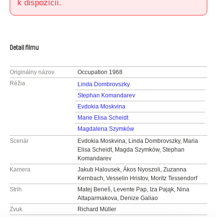
k dispozícií.
Detail filmu
Originálny názov
Occupation 1968
Réžia
Linda Dombrovszky
Stephan Komandarev
Evdokia Moskvina
Marie Elisa Scheidt
Magdalena Szymków
Scenár
Evdokia Moskvina, Linda Dombrovszky, Maria
Elisa Scheidt, Magda Szymków, Stephan
Komandarev
Kamera
Jakub Halousek, Ákos Nyoszoli, Zuzanna
Kernbach, Vesselin Hristov, Moritz Tessendorf
Strih
Matej Beneš, Levente Pap, Iza Pająk, Nina
Altaparmakova, Denize Galiao
Zvuk
Richard Müller