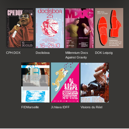
e-mail:
email@hypermarketfilm.cz
Peter Kerekes, s.r.o.
Vištuk 277
900 85 Bratislava
Slovensko
tel: +421-905-255 698
fax: +421-33-6446 409
e-mail:
peterkerekes@icloud.com
CPH:DOX
Doclisboa
Millennium Docs
DOK Leipzig
Rozhlas a televízia Slovenska
Against Gravity
Mlynská dolina
845 45 Bratislava
Slovensko
web:
https://www.rtvs.sk/
Silver Frame
Poľsko
web:
https://www.silver-frame.com/
FIDMarseille
Ji.hlava IDFF
Visions du Réel
Telewizja Polska S.A.
ul. Jana Pawla Woronicza 17
00-999 Warszawa