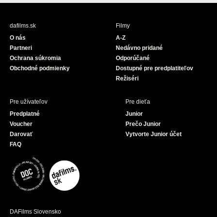
c
u
e
T
b
u
dafilms.sk
Filmy
o
b
O nás
A-Z
o
e
Partneri
Nedávno pridané
k
Ochrana súkromia
Odporúčané
Obchodné podmienky
Dostupné pre predplatiteľov
Režiséri
Pre užívateľov
Pre dieťa
Predplatné
Junior
Voucher
Prečo Junior
Darovať
Vytvorte Junior účet
FAQ
DAFilms Slovensko