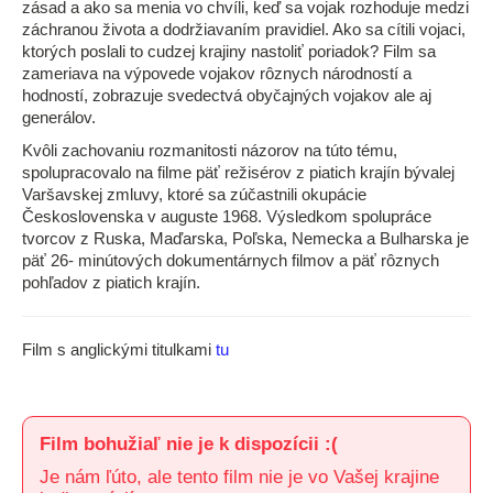
zásad a ako sa menia vo chvíli, keď sa vojak rozhoduje medzi
záchranou života a dodržiavaním pravidiel. Ako sa cítili vojaci,
ktorých poslali to cudzej krajiny nastoliť poriadok? Film sa
zameriava na výpovede vojakov rôznych národností a
hodností, zobrazuje svedectvá obyčajných vojakov ale aj
generálov.
Kvôli zachovaniu rozmanitosti názorov na túto tému,
spolupracovalo na filme päť režisérov z piatich krajín bývalej
Varšavskej zmluvy, ktoré sa zúčastnili okupácie
Československa v auguste 1968. Výsledkom spolupráce
tvorcov z Ruska, Maďarska, Poľska, Nemecka a Bulharska je
päť 26- minútových dokumentárnych filmov a päť rôznych
pohľadov z piatich krajín.
Film s anglickými titulkami
tu
Film bohužiaľ nie je k dispozícii :(
Je nám ľúto, ale tento film nie je vo Vašej krajine