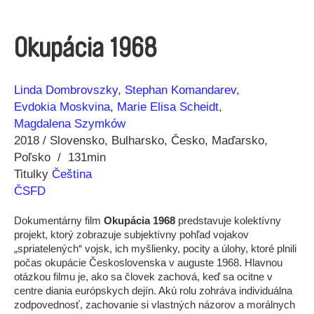
Okupácia 1968
Réžia
Rok
Linda Dombrovszky
Stephan Komandarev
výroby
Evdokia Moskvina
Marie Elisa Scheidt
Magdalena Szymków
2018
Slovensko
Bulharsko
Česko
Maďarsko
Poľsko
131min
Titulky
Čeština
ČSFD
Dokumentárny film
Okupácia 1968
predstavuje kolektívny
projekt, ktorý zobrazuje subjektívny pohľad vojakov
„spriatelených“ vojsk, ich myšlienky, pocity a úlohy, ktoré plnili
počas okupácie Československa v auguste 1968. Hlavnou
otázkou filmu je, ako sa človek zachová, keď sa ocitne v
centre diania európskych dejín. Akú rolu zohráva individuálna
zodpovednosť, zachovanie si vlastných názorov a morálnych