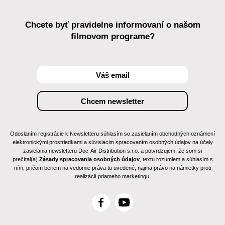
Poľsko
web:
http://www.tvp.pl/
Chcete byť pravidelne informovaní o našom
tel: +48 225 478 903
filmovom programe?
fax: +48 225 477 296
e-mail:
widzowie@tvp.pl
WFDiF
Poľsko
web:
http://www.wfdif.pl/
Odoslaním registrácie k Newsletteru súhlasím so zasielaním obchodných oznámení
elektronickými prostriedkami a súvisiacim spracovaním osobných údajov na účely
zasielania newsletteru Doc-Air Distribution s.r.o. a potvrdzujem, že som si
prečítal(a)
Zásady spracovania osobných údajov
, textu rozumiem a súhlasím s
ním, pričom beriem na vedomie práva tu uvedené, najmä právo na námietky proti
realizácií priameho marketingu.
F
Y
a
o