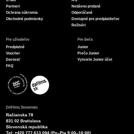
O nás
A-Z
o
e
Partneri
Nedávno pridané
k
Ochrana súkromia
Odporúčané
Obchodné podmienky
Dostupné pre predplatiteľov
Režiséri
Pre užívateľov
Pre dieťa
Predplatné
Junior
Voucher
Prečo Junior
Darovať
Vytvorte Junior účet
FAQ
DAFilms Slovensko
Račianska 78
831 02 Bratislava
Slovenská republika
Tel: +420 777 613 094 (Po–Pia 9:00–16:00)