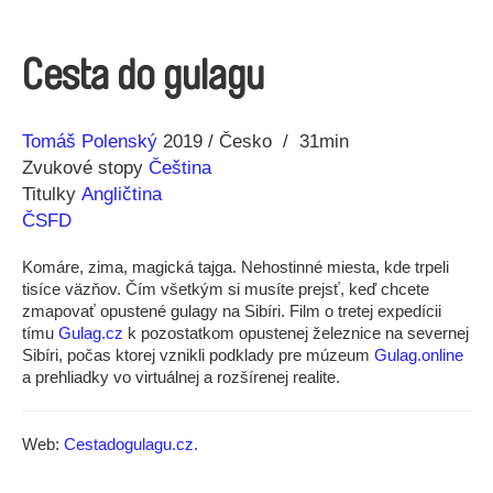
Cesta do gulagu
Réžia
Rok
Tomáš Polenský
2019
Česko
31min
výroby
Zvukové stopy
Čeština
Titulky
Angličtina
ČSFD
Komáre, zima, magická tajga. Nehostinné miesta, kde trpeli
tisíce väzňov. Čím všetkým si musíte prejsť, keď chcete
zmapovať opustené gulagy na Sibíri. Film o tretej expedícii
tímu
Gulag.cz
k pozostatkom opustenej železnice na severnej
Sibíri, počas ktorej vznikli podklady pre múzeum
Gulag.online
a prehliadky vo virtuálnej a rozšírenej realite.
Web:
Cestadogulagu.cz
.