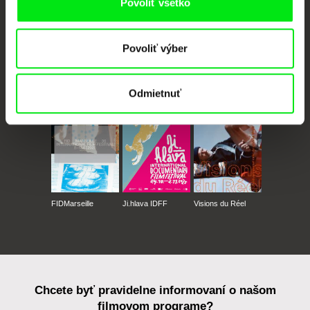
Povoliť všetko
Povoliť výber
CPH:DOX
Doclisboa
Millennium Docs
DOK Leipzig
Against Gravity
Odmietnuť
FIDMarseille
Ji.hlava IDFF
Visions du Réel
Chcete byť pravidelne informovaní o našom
filmovom programe?