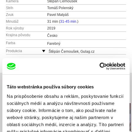
Kamera
Štěpán Černoušek
Strih
Tomáš Polenský
Zvuk
Pavel Matyáš
Minutáž
31 min (
31-45 min.
)
Rok výroby
2019
Krajina pôvodu
Česko
Farba
Farebný
Produkcia
Štěpán Černoušek, Gulag.cz
Česko
web:
http://gulag.cz
tel: (+420) 725 787 527
e-mail:
stepan.cernousek@gulag.cz
Táto webstránka používa súbory cookies
Na prispôsobenie obsahu a reklám, poskytovanie funkcií
Súvisiace filmy (20)
sociálnych médií a analýzu návštevnosti používame
súbory cookie. Informácie o tom, ako používate naše
webové stránky, poskytujeme aj našim partnerom v
oblasti sociálnych médií, inzercie a analýzy. Títo partneri
môžu príslušné informácie skombinovať s ďalšími