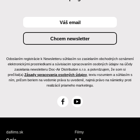
Odoslaním registrácie k Newsletteru súhlasím so zasielaním obchodných oznámení
elektronickými prostriedkami a súvisiacim spracovaním osobných údajov na účely
zasielania newsletteru Doc-Air Distribution s.r.o. a potvrdzujem, že som si
prečítal(a)
Zásady spracovania osobných údajov
, textu rozumiem a súhlasím s
ním, pričom beriem na vedomie práva tu uvedené, najmä právo na námietky proti
realizácií priameho marketingu.
F
Y
a
o
c
u
e
T
b
u
dafilms.sk
Filmy
o
b