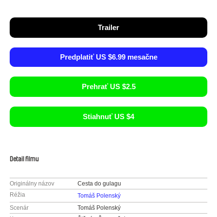
Trailer
Predplatiť US $6.99 mesačne
Prehrať US $2.5
Stiahnuť US $4
Detail filmu
Originálny názov
Cesta do gulagu
Réžia
Tomáš Polenský
Scenár
Tomáš Polenský