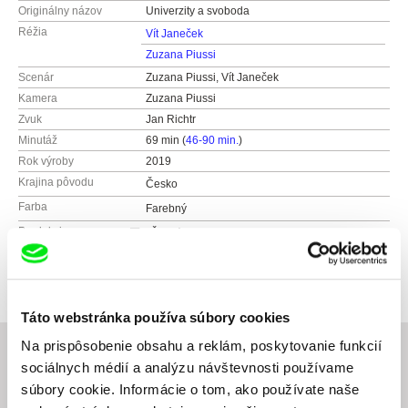
Originálny názov
Univerzity a svoboda
Réžia
Vít Janeček
Zuzana Piussi
Scenár
Zuzana Piussi, Vít Janeček
Kamera
Zuzana Piussi
Zvuk
Jan Richtr
Minutáž
69 min (
46-90 min.
)
Rok výroby
2019
Krajina pôvodu
Česko
Farba
Farebný
Produkcia
Česká televize
Kavčí hory
Distribúcia
Bontonfilm a.s.
140 70 Praha 4
Česko
Česko
web:
http://www.bontonfilm.cz
Táto webstránka používa súbory cookies
web:
www.ceskatelevize.cz
e-mail:
petra.pachl@bontonfilm.cz
tel: 261137106
Na prispôsobenie obsahu a reklám, poskytovanie funkcií
fax: 261216628
sociálnych médií a analýzu návštevnosti používame
e-mail:
petra.stovikova@ceskatelevize.cz
,
jitk
súbory cookie. Informácie o tom, ako používate naše
Súvisiace filmy (6)
a.prochazkova@ceskatelevize.cz