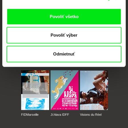
Členovia Doc Alliance
Povoliť všetko
Povoliť výber
Odmietnuť
CPH:DOX
Doclisboa
Millennium Docs
DOK Leipzig
Against Gravity
FIDMarseille
Ji.hlava IDFF
Visions du Réel