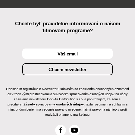
Chcete byť pravidelne informovaní o našom
filmovom programe?
Odoslaním registrácie k Newsletteru súhlasím so zasielaním obchodných oznámení
elektronickými prostriedkami a súvisiacim spracovaním osobných údajov na účely
zasielania newsletteru Doc-Air Distribution s.r.o. a potvrdzujem, že som si
prečítal(a)
Zásady spracovania osobných údajov
, textu rozumiem a súhlasím s
ním, pričom beriem na vedomie práva tu uvedené, najmä právo na námietky proti
realizácií priameho marketingu.
F
Y