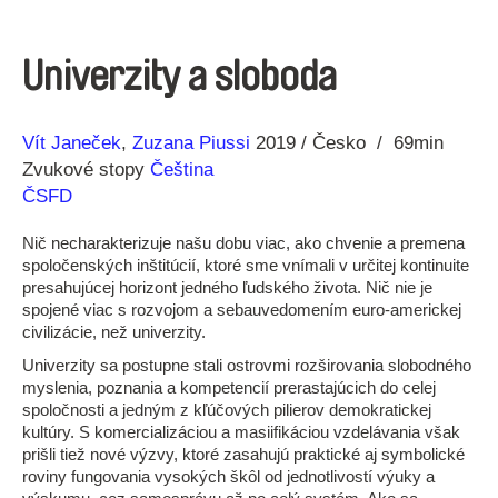
Univerzity a sloboda
Réžia
Rok
Vít Janeček
Zuzana Piussi
2019
Česko
69min
výroby
Zvukové stopy
Čeština
ČSFD
Nič necharakterizuje našu dobu viac, ako chvenie a premena
spoločenských inštitúcií, ktoré sme vnímali v určitej kontinuite
presahujúcej horizont jedného ľudského života. Nič nie je
spojené viac s rozvojom a sebauvedomením euro-americkej
civilizácie, než univerzity.
Univerzity sa postupne stali ostrovmi rozširovania slobodného
myslenia, poznania a kompetencií prerastajúcich do celej
spoločnosti a jedným z kľúčových pilierov demokratickej
kultúry. S komercializáciou a masiifikáciou vzdelávania však
prišli tiež nové výzvy, ktoré zasahujú praktické aj symbolické
roviny fungovania vysokých škôl od jednotlivostí výuky a