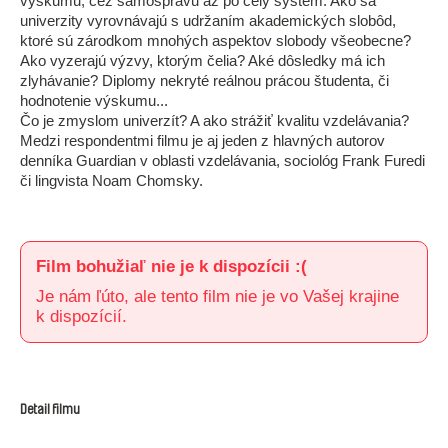
výskumu, cez samosprávu až po celý systém. Ako sa
univerzity vyrovnávajú s udržaním akademických slobôd,
ktoré sú zárodkom mnohých aspektov slobody všeobecne?
Ako vyzerajú výzvy, ktorým čelia? Aké dôsledky má ich
zlyhávanie? Diplomy nekryté reálnou prácou študenta, či
hodnotenie výskumu...
Čo je zmyslom univerzít? A ako strážiť kvalitu vzdelávania?
Medzi respondentmi filmu je aj jeden z hlavných autorov
denníka Guardian v oblasti vzdelávania, sociológ Frank Furedi
či lingvista Noam Chomsky.
Film bohužiaľ nie je k dispozícii :(
Je nám ľúto, ale tento film nie je vo Vašej krajine
k dispozícií.
Detail filmu