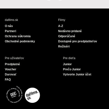
a
o
c
u
e
T
b
u
dafilms.sk
Filmy
o
b
O nás
A-Z
o
e
Partneri
Nedávno pridané
k
Ochrana súkromia
Odporúčané
Obchodné podmienky
Dostupné pre predplatiteľov
Režiséri
Pre užívateľov
Pre dieťa
Predplatné
Junior
Voucher
Prečo Junior
Darovať
Vytvorte Junior účet
FAQ