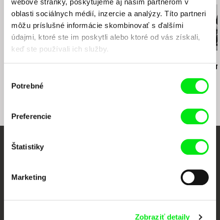
webové stránky, poskytujeme aj našim partnerom v
D1film
oblasti sociálnych médií, inzercie a analýzy. Títo partneri
Česko
môžu príslušné informácie skombinovať s ďalšími
web:
http://d1film.com
údajmi, ktoré ste im poskytli alebo ktoré od vás získali,
e-mail:
info@D1film.com
keď ste používali ich služby.
Osman Cerfon
Pavol Sýkora
Štefan Uher
Aaaa!
ABCD
Poznačení t
Výber
Potrebné
súhlasu
Preferencie
Štatistiky
Vaše online kino
Nové filmy každý týždeň
Marketing
Portál DAFilms vznikol vďaka tvorivej spolupráci siedmich významných
európskych festivalov dokumentárneho filmu združených pod Doc Alliance.
Zobraziť detaily