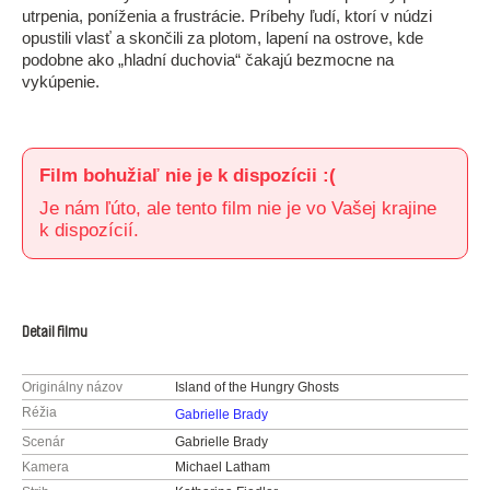
utrpenia, poníženia a frustrácie. Príbehy ľudí, ktorí v núdzi
opustili vlasť a skončili za plotom, lapení na ostrove, kde
podobne ako „hladní duchovia“ čakajú bezmocne na
vykúpenie.
Film bohužiaľ nie je k dispozícii :(
Je nám ľúto, ale tento film nie je vo Vašej krajine
k dispozícií.
Detail filmu
Originálny názov
Island of the Hungry Ghosts
Réžia
Gabrielle Brady
Scenár
Gabrielle Brady
Kamera
Michael Latham