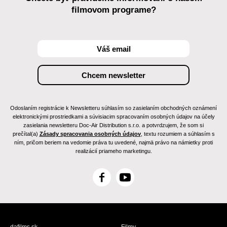
filmovom programe?
Odoslaním registrácie k Newsletteru súhlasím so zasielaním obchodných oznámení
elektronickými prostriedkami a súvisiacim spracovaním osobných údajov na účely
zasielania newsletteru Doc-Air Distribution s.r.o. a potvrdzujem, že som si
prečítal(a)
Zásady spracovania osobných údajov
, textu rozumiem a súhlasím s
ním, pričom beriem na vedomie práva tu uvedené, najmä právo na námietky proti
realizácií priameho marketingu.
F
Y
a
o
c
u
e
T
b
u