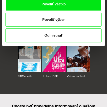
Povoliť všetko
Povoliť výber
CPH:DOX
Doclisboa
Millennium Docs
DOK Leipzig
Odmietnuť
Against Gravity
FIDMarseille
Ji.hlava IDFF
Visions du Réel
Chcete byť pravidelne informovaní o našom