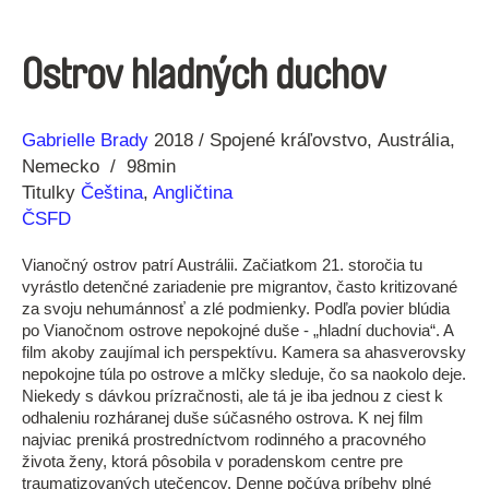
Ostrov hladných duchov
Réžia
Rok
Gabrielle Brady
2018
Spojené kráľovstvo
Austrália
výroby
Nemecko
98min
Titulky
Čeština
,
Angličtina
ČSFD
Vianočný ostrov patrí Austrálii. Začiatkom 21. storočia tu
vyrástlo detenčné zariadenie pre migrantov, často kritizované
za svoju nehumánnosť a zlé podmienky. Podľa povier blúdia
po Vianočnom ostrove nepokojné duše - „hladní duchovia“. A
film akoby zaujímal ich perspektívu. Kamera sa ahasverovsky
nepokojne túla po ostrove a mlčky sleduje, čo sa naokolo deje.
Niekedy s dávkou prízračnosti, ale tá je iba jednou z ciest k
odhaleniu rozháranej duše súčasného ostrova. K nej film
najviac preniká prostredníctvom rodinného a pracovného
života ženy, ktorá pôsobila v poradenskom centre pre
traumatizovaných utečencov. Denne počúva príbehy plné