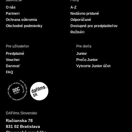
dafilms.sk
Filmy
o
b
O nás
A-Z
o
e
Partneri
Nedávno pridané
k
Ochrana súkromia
Odporúčané
Obchodné podmienky
Dostupné pre predplatiteľov
Režiséri
Pre užívateľov
Pre dieťa
Predplatné
Junior
Voucher
Prečo Junior
Darovať
Vytvorte Junior účet
FAQ
DAFilms Slovensko
Račianska 78
831 02 Bratislava