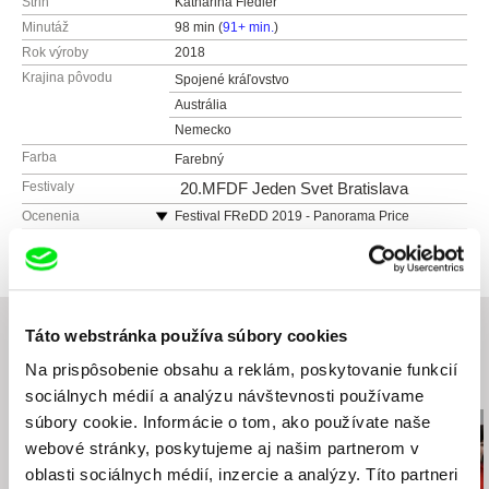
Strih
Katharina Fiedler
Minutáž
98 min (
91+ min.
)
Rok výroby
2018
Krajina pôvodu
Spojené kráľovstvo
Austrália
Nemecko
Farba
Farebný
Festivaly
20.MFDF Jeden Svet Bratislava
Ocenenia
Festival FReDD 2019 - Panorama Price
Tribeca Film Festival 2018 - Best Documentary
Feature
Visions du Réel 2018 - Buyens-Chagoll Award
Valletta Film Festival - Best Documentary film
Táto webstránka používa súbory cookies
Edinburgh IFF - Special Mention
Crested Butte FF 2018 - Best Documentary
Na prispôsobenie obsahu a reklám, poskytovanie funkcií
Súvisiace filmy (20)
Adelaide FF 2018 - Flinders University Feature
sociálnych médií a analýzu návštevnosti používame
Documentary Award
súbory cookie. Informácie o tom, ako používate naše
ZagrebDox 2019 - Special Mention from the
webové stránky, poskytujeme aj našim partnerom v
Movies That Matter Jury
oblasti sociálnych médií, inzercie a analýzy. Títo partneri
Sole Luna Doc Film Festival 2019 - Best