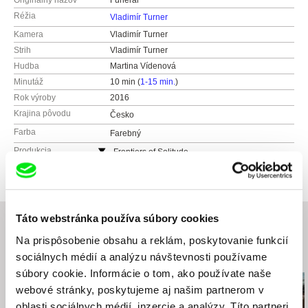
Originálny názov
Funeral
Réžia
Vladimír Turner
Kamera
Vladimír Turner
Strih
Vladimír Turner
Hudba
Martina Vídenová
Minutáž
10 min (
1-15 min.
)
Rok výroby
2016
Krajina pôvodu
Česko
Farba
Farebný
Produkcia
Frontiers of Solitude
Česko
e-mail:
info@frontiers-of-solitude.org
Vladimír Turner
Táto webstránka používa súbory cookies
Česko
web:
http://sgnlr.com
Na prispôsobenie obsahu a reklám, poskytovanie funkcií
e-mail:
vladimirturner@gmail.com
sociálnych médií a analýzu návštevnosti používame
Súvisiace filmy (9)
súbory cookie. Informácie o tom, ako používate naše
webové stránky, poskytujeme aj našim partnerom v
oblasti sociálnych médií, inzercie a analýzy. Títo partneri