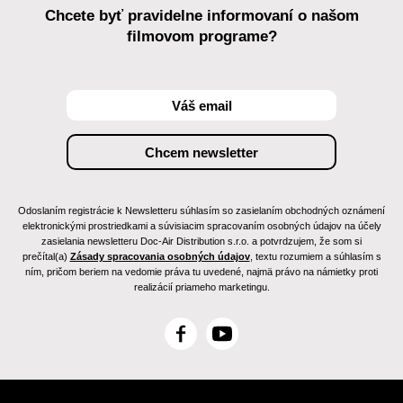
Chcete byť pravidelne informovaní o našom
filmovom programe?
Odoslaním registrácie k Newsletteru súhlasím so zasielaním obchodných oznámení
elektronickými prostriedkami a súvisiacim spracovaním osobných údajov na účely
zasielania newsletteru Doc-Air Distribution s.r.o. a potvrdzujem, že som si
prečítal(a)
Zásady spracovania osobných údajov
, textu rozumiem a súhlasím s
ním, pričom beriem na vedomie práva tu uvedené, najmä právo na námietky proti
realizácií priameho marketingu.
F
Y
a
o
c
u
e
T