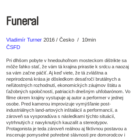
Funeral
Réžia
Rok
Vladimír Turner
2016
Česko
10min
výroby
ČSFD
Pri dlhšom pobyte v hnedouhoľnom mosteckom dištrikte sa
môže ľahko stať, že vám tá krajina prirastie k srdcu a naozaj
sa vám začne páčiť. Aj keď viete, že tá zvláštna a
neprirodzená krása je dôsledkom desaťročí brutálnych a
neľútostných rozhodnutí, ekonomických záujmov štátu a
ťažobných spoločností, patriacich dnešným uhľobarónom. Vo
filme okrem krajiny vystupuje aj autor a performer v jednej
osobe. Pred kamerou improvizuje vymýšľanie post-
industriálnych land-artových inštalácií a performancií, a
zároveň sa vysporadúva s následkami týchto situácií,
vytrhnutých z navyknutých kauzalít a stereotypov.
Protagonista je teda zároveň reálnou aj fiktívnou postavou a
inscenuje pomyselné pohrebné slávnosti pre domorodcov i