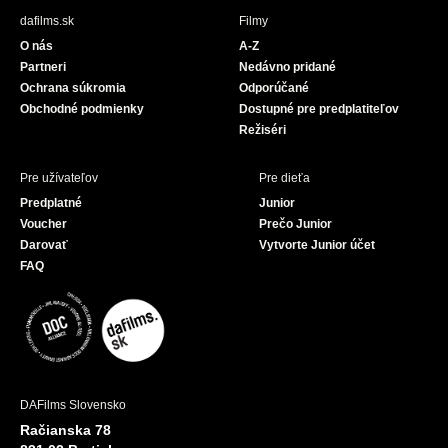
b
u
dafilms.sk
Filmy
o
b
O nás
A-Z
o
e
Partneri
Nedávno pridané
k
Ochrana súkromia
Odporúčané
Obchodné podmienky
Dostupné pre predplatiteľov
Režiséri
Pre užívateľov
Pre dieťa
Predplatné
Junior
Voucher
Prečo Junior
Darovať
Vytvorte Junior účet
FAQ
DAFilms Slovensko
Račianska 78