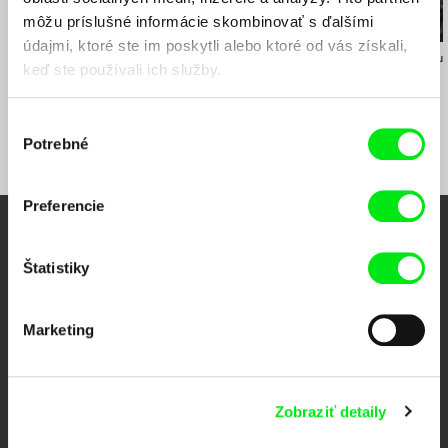
môžu príslušné informácie skombinovať s ďalšími
údajmi, ktoré ste im poskytli alebo ktoré od vás získali,
Vladimír Turner
Martin Ryšavý
Liesbeth de Ceul
keď ste používali ich služby.
Za uhelnou oponou
Na vode
Holgut
Výber
Potrebné
súhlasu
Preferencie
Vaše online kino
Štatistiky
Nové filmy každý týždeň
Marketing
Portál DAFilms vznikol vďaka tvorivej spolupráci siedmich významných
európskych festivalov dokumentárneho filmu združených pod Doc Alliance.
Členovia Doc Alliance
Zobraziť detaily