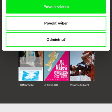
Povoliť všetko
Povoliť výber
CPH:DOX
Doclisboa
Millennium Docs
DOK Leipzig
Odmietnuť
Against Gravity
FIDMarseille
Ji.hlava IDFF
Visions du Réel