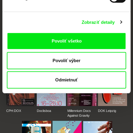
Vaše online kino
Nové filmy každý týždeň
Zobraziť detaily
Povoliť všetko
Portál DAFilms vznikol vďaka tvorivej spolupráci siedmich významných
európskych festivalov dokumentárneho filmu združených pod Doc Alliance.
Členovia Doc Alliance
Povoliť výber
Odmietnuť
CPH:DOX
Doclisboa
Millennium Docs
DOK Leipzig
Against Gravity