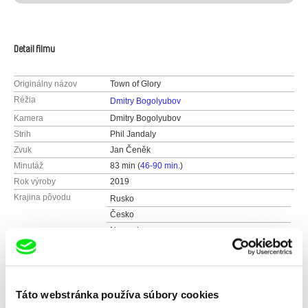
Detail filmu
Originálny názov
Town of Glory
Réžia
Dmitry Bogolyubov
Kamera
Dmitry Bogolyubov
Strih
Phil Jandaly
Zvuk
Jan Čeněk
Minutáž
83 min (
46-90 min.
)
Rok výroby
2019
Krajina pôvodu
Rusko
Česko
Nemecko
Farba
Farebný
Produkcia
Ethnofund
Novatorov str., 36/3-171
Distribúcia
First Hand Films
Táto webstránka používa súbory cookies
119421 Moscow
Neunbrunnenstraße 50
Festivaly
Jeden svět Praha (2020)