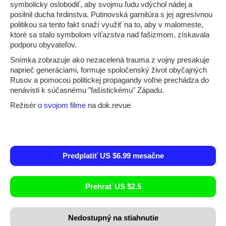
symbolicky oslobodiť, aby svojmu ľudu vdýchol nádej a
posilnil ducha hrdinstva. Putinovská garnitúra s jej agresívnou
politikou sa tento fakt snaží využiť na to, aby v malomeste,
ktoré sa stalo symbolom víťazstva nad fašizmom, získavala
podporu obyvateľov.
Snímka zobrazuje ako nezacelená trauma z vojny presakuje
naprieč generáciami, formuje spoločenský život obyčajných
Rusov a pomocou politickej propagandy voľne prechádza do
nenávisti k súčasnému "fašistickému" Západu.
Režisér
o svojom filme
na dok.revue
Predplatiť US $6.99 mesačne
Prehrať US $2.5
Nedostupný na stiahnutie