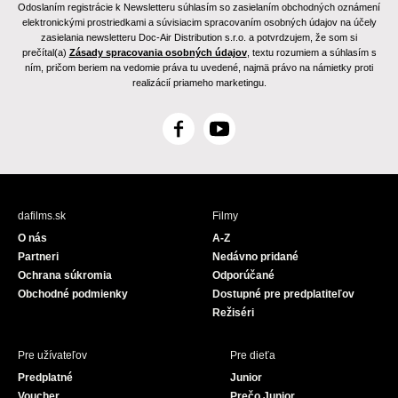
Odoslaním registrácie k Newsletteru súhlasím so zasielaním obchodných oznámení
elektronickými prostriedkami a súvisiacim spracovaním osobných údajov na účely
zasielania newsletteru Doc-Air Distribution s.r.o. a potvrdzujem, že som si
prečítal(a)
Zásady spracovania osobných údajov
, textu rozumiem a súhlasím s
ním, pričom beriem na vedomie práva tu uvedené, najmä právo na námietky proti
realizácií priameho marketingu.
F
Y
a
o
c
u
e
T
b
u
dafilms.sk
Filmy
o
b
O nás
A-Z
o
e
Partneri
Nedávno pridané
k
Ochrana súkromia
Odporúčané
Obchodné podmienky
Dostupné pre predplatiteľov
Režiséri
Pre užívateľov
Pre dieťa
Predplatné
Junior
Voucher
Prečo Junior