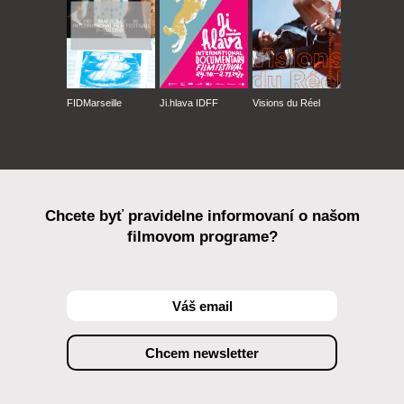
FIDMarseille
Ji.hlava IDFF
Visions du Réel
Chcete byť pravidelne informovaní o našom
filmovom programe?