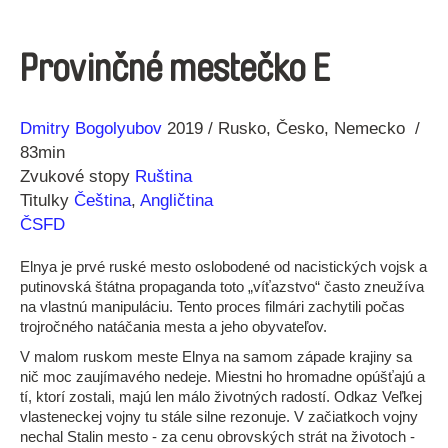
Provinčné mestečko E
Réžia
Rok
Dmitry Bogolyubov
2019
Rusko
Česko
Nemecko
výroby
83min
Zvukové stopy
Ruština
Titulky
Čeština
,
Angličtina
ČSFD
Elnya je prvé ruské mesto oslobodené od nacistických vojsk a
putinovská štátna propaganda toto „víťazstvo“ často zneužíva
na vlastnú manipuláciu. Tento proces filmári zachytili počas
trojročného natáčania mesta a jeho obyvateľov.
V malom ruskom meste Elnya na samom západe krajiny sa
nič moc zaujímavého nedeje. Miestni ho hromadne opúšťajú a
tí, ktorí zostali, majú len málo životných radostí. Odkaz Veľkej
vlasteneckej vojny tu stále silne rezonuje. V začiatkoch vojny
nechal Stalin mesto - za cenu obrovských strát na životoch -