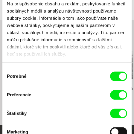
Rusko
Na prispôsobenie obsahu a reklám, poskytovanie funkcií
8050 Zurich
web:
http://ethnofund.com
sociálnych médií a analýzu návštevnosti používame
Švajčiarsko
e-mail:
ethnofund@mail.ru
súbory cookie. Informácie o tom, ako používate naše
web:
http://www.firsthandfilms.com/
mobil: (0041) 443 122 060
webové stránky, poskytujeme aj našim partnerom v
Hypermarket Film, s.r.o.
e-mail:
info@firsthandfilms.com
Křemencova 178/10
oblasti sociálnych médií, inzercie a analýzy. Títo partneri
11000 Praha 1
môžu príslušné informácie skombinovať s ďalšími
Súvisiace filmy (20)
Česko
údajmi, ktoré ste im poskytli alebo ktoré od vás získali,
web:
http://www.hypermarketfilm.cz/
keď ste používali ich služby.
tel: +420 222 937 341
e-mail:
email@hypermarketfilm.cz
Výber
Potrebné
súhlasu
Tomáš Polenský
Eva Križková
Igor Ivanko
Pohřbené naděje
Vtáčnik
Fragile Mem
Preferencie
Štatistiky
Marketing