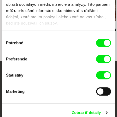
oblasti sociálnych médií, inzercie a analýzy. Títo partneri
môžu príslušné informácie skombinovať s ďalšími
údajmi, ktoré ste im poskytli alebo ktoré od vás získali,
keď ste používali ich služby.
Peter Krištúfek
David Butula
Petr Václav
Momentky
Dunaj vědomí
Zpověď zap
Výber
Potrebné
súhlasu
Preferencie
Vaše online kino
Štatistiky
Nové filmy každý týždeň
Marketing
Portál DAFilms vznikol vďaka tvorivej spolupráci siedmich významných
európskych festivalov dokumentárneho filmu združených pod Doc Alliance.
Zobraziť detaily
Členovia Doc Alliance