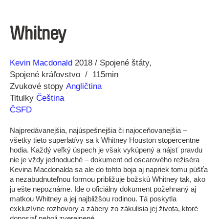
Whitney
Réžia
Rok
Kevin Macdonald
2018
Spojené štáty
výroby
Spojené kráľovstvo
115min
Zvukové stopy
Angličtina
Titulky
Čeština
ČSFD
Najpredávanejšia, najúspešnejšia či najoceňovanejšia –
všetky tieto superlatívy sa k Whitney Houston stopercentne
hodia. Každý veľký úspech je však vykúpený a nájsť pravdu
nie je vždy jednoduché – dokument od oscarového režiséra
Kevina Macdonalda sa ale do tohto boja aj napriek tomu púšťa
a nezabudnuteľnou formou približuje božskú Whitney tak, ako
ju ešte nepoznáme. Ide o oficiálny dokument požehnaný aj
matkou Whitney a jej najbližšou rodinou. Tá poskytla
exkluzívne rozhovory a zábery zo zákulisia jej života, ktoré
doposiaľ neboli zverejnené.