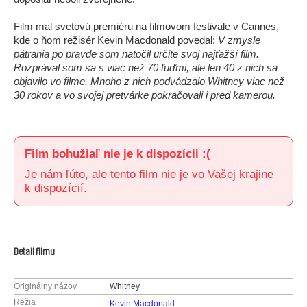
Film mal svetovú premiéru na filmovom festivale v Cannes,
kde o ňom režisér Kevin Macdonald povedal:
V zmysle
pátrania po pravde som natočil určite svoj najťažší film.
Rozprával som sa s viac než 70 ľuďmi, ale len 40 z nich sa
objavilo vo filme. Mnoho z nich podvádzalo Whitney viac než
30 rokov a vo svojej pretvárke pokračovali i pred kamerou.
Film bohužiaľ nie je k dispozícii :(
Je nám ľúto, ale tento film nie je vo Vašej krajine
k dispozícií.
Detail filmu
Originálny názov
Whitney
Réžia
Kevin Macdonald