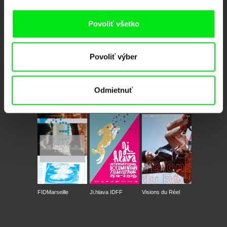
Povoliť všetko
Povoliť výber
Odmietnuť
CPH:DOX
Doclisboa
Millennium Docs
DOK Leipzig
Against Gravity
FIDMarseille
Ji.hlava IDFF
Visions du Réel