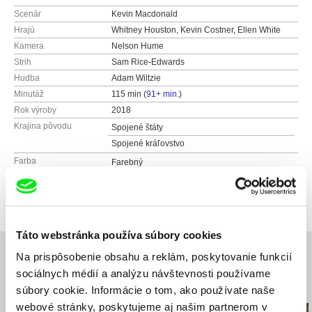
Scenár
Kevin Macdonald
Hrajú
Whitney Houston, Kevin Costner, Ellen White
Kamera
Nelson Hume
Strih
Sam Rice-Edwards
Hudba
Adam Wiltzie
Minutáž
115 min (
91+ min.
)
Rok výroby
2018
Krajina pôvodu
Spojené štáty
Spojené kráľovstvo
Farba
Farebný
Distribúcia
AQS
Kunětická 2534/2
12000 Praha 2
Česko
Táto webstránka používa súbory cookies
web:
http://www.aqs.cz/
Na prispôsobenie obsahu a reklám, poskytovanie funkcií
tel: +420 221 436 105
sociálnych médií a analýzu návštevnosti používame
e-mail:
sales@aqs.cz
,
jan.rubes@magicbox.cz
Súvisiace filmy (20)
súbory cookie. Informácie o tom, ako používate naše
webové stránky, poskytujeme aj našim partnerom v