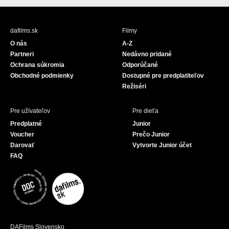
c
u
e
T
b
u
dafilms.sk
Filmy
o
b
O nás
A-Z
o
e
Partneri
Nedávno pridané
k
Ochrana súkromia
Odporúčané
Obchodné podmienky
Dostupné pre predplatiteľov
Režiséri
Pre užívateľov
Pre dieťa
Predplatné
Junior
Voucher
Prečo Junior
Darovať
Vytvorte Junior účet
FAQ
DAFilms Slovensko