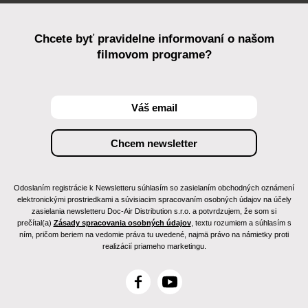
Chcete byť pravidelne informovaní o našom
filmovom programe?
Odoslaním registrácie k Newsletteru súhlasím so zasielaním obchodných oznámení
elektronickými prostriedkami a súvisiacim spracovaním osobných údajov na účely
zasielania newsletteru Doc-Air Distribution s.r.o. a potvrdzujem, že som si
prečítal(a)
Zásady spracovania osobných údajov
, textu rozumiem a súhlasím s
ním, pričom beriem na vedomie práva tu uvedené, najmä právo na námietky proti
realizácií priameho marketingu.
F
Y
a
o