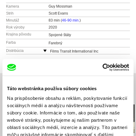
Kamera
Guy Mossman
Strih
Scott Evans
Minutáž
83 min (
46-90 min.
)
Rok výroby
2020
Krajina pôvodu
Spojené štáty
Farba
Farebný
Distribúcia
Films Transit International Inc
Spojené štáty
Táto webstránka používa súbory cookies
Súvisiace filmy (20)
Na prispôsobenie obsahu a reklám, poskytovanie funkcií
sociálnych médií a analýzu návštevnosti používame
súbory cookie. Informácie o tom, ako používate naše
webové stránky, poskytujeme aj našim partnerom v
oblasti sociálnych médií, inzercie a analýzy. Títo partneri
môžu príslušné informácie skombinovať s ďalšími