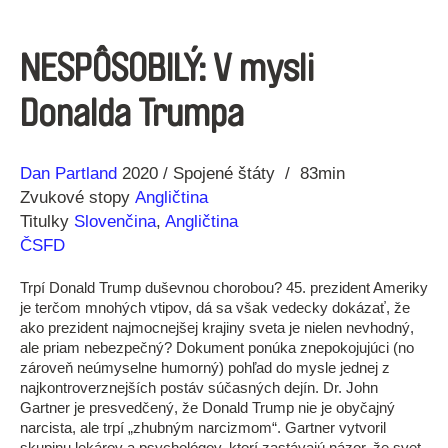
NESPÔSOBILÝ: V mysli
Donalda Trumpa
Réžia
Rok
Dan Partland
2020
Spojené štáty
83min
výroby
Zvukové stopy
Angličtina
Titulky
Slovenčina
,
Angličtina
ČSFD
Trpí Donald Trump duševnou chorobou? 45. prezident Ameriky
je terčom mnohých vtipov, dá sa však vedecky dokázať, že
ako prezident najmocnejšej krajiny sveta je nielen nevhodný,
ale priam nebezpečný? Dokument ponúka znepokojujúci (no
zároveň neúmyselne humorný) pohľad do mysle jednej z
najkontroverznejších postáv súčasných dejín. Dr. John
Gartner je presvedčený, že Donald Trump nie je obyčajný
narcista, ale trpí „zhubným narcizmom“. Gartner vytvoril
skupinu lekárov a psychológov, ktorí zastávajú názor, že svet