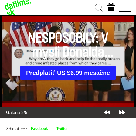
NESPÔSOBILÝ: V
mysli Donalda
Trumpa
Predplatiť US $6.99 mesačne
Galéria 3/5
Zdielať cez
Facebook
Twitter