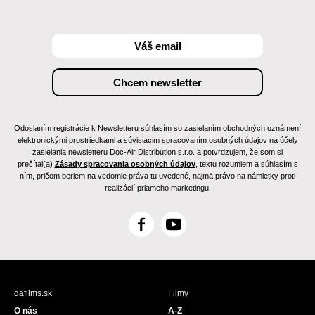
Odoslaním registrácie k Newsletteru súhlasím so zasielaním obchodných oznámení
elektronickými prostriedkami a súvisiacim spracovaním osobných údajov na účely
zasielania newsletteru Doc-Air Distribution s.r.o. a potvrdzujem, že som si
prečítal(a)
Zásady spracovania osobných údajov
, textu rozumiem a súhlasím s
ním, pričom beriem na vedomie práva tu uvedené, najmä právo na námietky proti
realizácií priameho marketingu.
F
Y
a
o
c
u
e
T
b
u
dafilms.sk
Filmy
o
b
O nás
A-Z
o
e