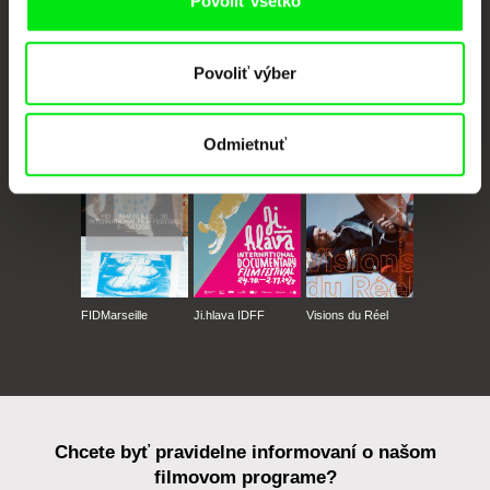
Povoliť všetko
Povoliť výber
CPH:DOX
Doclisboa
Millennium Docs
DOK Leipzig
Against Gravity
Odmietnuť
FIDMarseille
Ji.hlava IDFF
Visions du Réel
Chcete byť pravidelne informovaní o našom
filmovom programe?