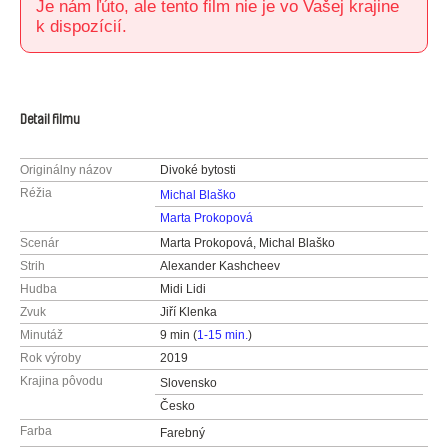
Je nám ľúto, ale tento film nie je vo Vašej krajine
k dispozícií.
Detail filmu
Originálny názov
Divoké bytosti
Réžia
Michal Blaško
Marta Prokopová
Scenár
Marta Prokopová, Michal Blaško
Strih
Alexander Kashcheev
Hudba
Midi Lidi
Zvuk
Jiří Klenka
Minutáž
9 min (
1-15 min.
)
Rok výroby
2019
Krajina pôvodu
Slovensko
Česko
Farba
Farebný