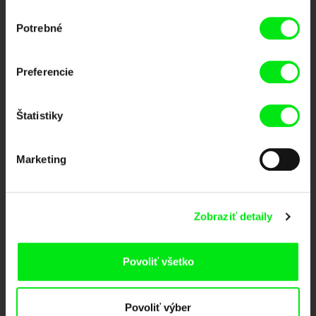
Výber
Vaše online kino
Potrebné
súhlasu
Nové filmy každý týždeň
Preferencie
Portál DAFilms vznikol vďaka tvorivej spolupráci siedmich významných
Štatistiky
európskych festivalov dokumentárneho filmu združených pod Doc Alliance.
Členovia Doc Alliance
Marketing
Zobraziť detaily
Povoliť všetko
CPH:DOX
Doclisboa
Millennium Docs
DOK Leipzig
Against Gravity
Povoliť výber