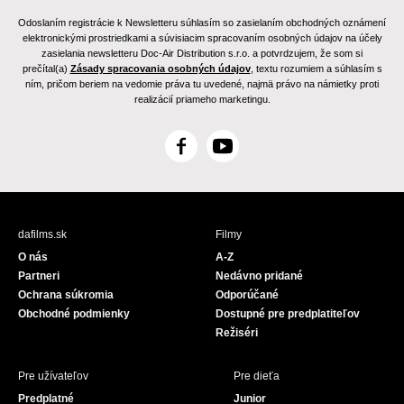
Odoslaním registrácie k Newsletteru súhlasím so zasielaním obchodných oznámení
elektronickými prostriedkami a súvisiacim spracovaním osobných údajov na účely
zasielania newsletteru Doc-Air Distribution s.r.o. a potvrdzujem, že som si
prečítal(a)
Zásady spracovania osobných údajov
, textu rozumiem a súhlasím s
ním, pričom beriem na vedomie práva tu uvedené, najmä právo na námietky proti
realizácií priameho marketingu.
F
Y
a
o
c
u
e
T
b
u
dafilms.sk
Filmy
o
b
O nás
A-Z
o
e
Partneri
Nedávno pridané
k
Ochrana súkromia
Odporúčané
Obchodné podmienky
Dostupné pre predplatiteľov
Režiséri
Pre užívateľov
Pre dieťa
Predplatné
Junior