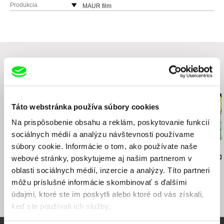
Produkcia
MAUR film
Česko
web:
http://www.maurfilm.com
e-mail:
vandas@maurfilm.com
Super film
Slovensko
web:
https://www.superfilm.me/sk
Súvisiace filmy (20)
Táto webstránka používa súbory cookies
Na prispôsobenie obsahu a reklám, poskytovanie funkcií
sociálnych médií a analýzu návštevnosti používame
súbory cookie. Informácie o tom, ako používate naše
Anastasiia Falileieva
Osman Cerfon
Osman Cerfon
Zomrela som v Irpini
Aaaa!
Skočím si po
webové stránky, poskytujeme aj našim partnerom v
oblasti sociálnych médií, inzercie a analýzy. Títo partneri
môžu príslušné informácie skombinovať s ďalšími
údajmi, ktoré ste im poskytli alebo ktoré od vás získali,
keď ste používali ich služby.