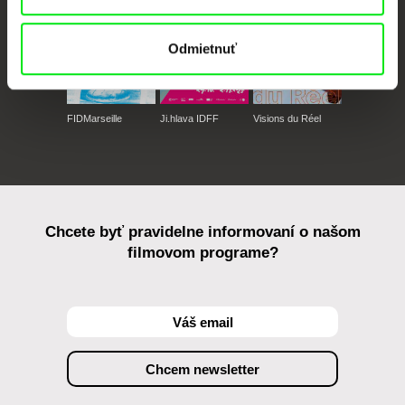
Odmietnuť
FIDMarseille
Ji.hlava IDFF
Visions du Réel
Chcete byť pravidelne informovaní o našom
filmovom programe?