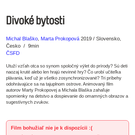
Divoké bytosti
Réžia
Rok
Michal Blaško
Marta Prokopová
2019
Slovensko
výroby
Česko
9min
ČSFD
Utuží vzťah otca so synom spoločný výlet do prírody? Sú deti
naozaj kruté alebo len hrajú nevinné hry? Čo urobí učiteľka
plávania, keď už je všetko zosynchronizované? Tri príbehy
odohrávajúce sa na tajuplnom ostrove. Animovaný film
autorov Marty Prokopovej a Michala Blaška zahaľuje
spomienky na detstvo a dospievanie do omamných obrazov a
sugestívnych zvukov.
Film bohužiaľ nie je k dispozícii :(