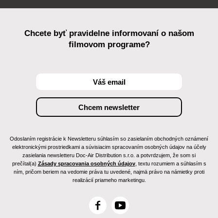
Chcete byť pravidelne informovaní o našom
filmovom programe?
Odoslaním registrácie k Newsletteru súhlasím so zasielaním obchodných oznámení
elektronickými prostriedkami a súvisiacim spracovaním osobných údajov na účely
zasielania newsletteru Doc-Air Distribution s.r.o. a potvrdzujem, že som si
prečítal(a)
Zásady spracovania osobných údajov
, textu rozumiem a súhlasím s
ním, pričom beriem na vedomie práva tu uvedené, najmä právo na námietky proti
realizácií priameho marketingu.
F
Y