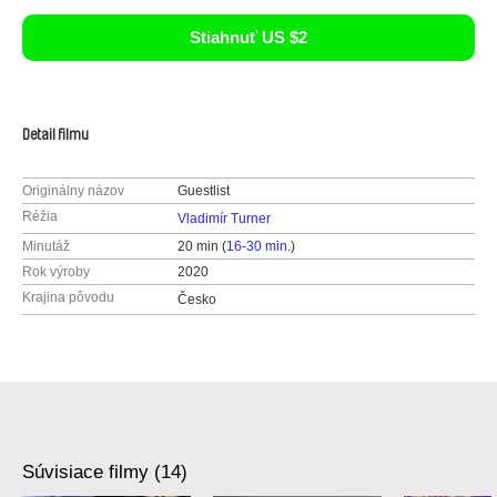
Stiahnuť US $2
Detail filmu
Originálny názov
Guestlist
Réžia
Vladimír Turner
Minutáž
20 min (
16-30 min.
)
Rok výroby
2020
Krajina pôvodu
Česko
Súvisiace filmy (14)