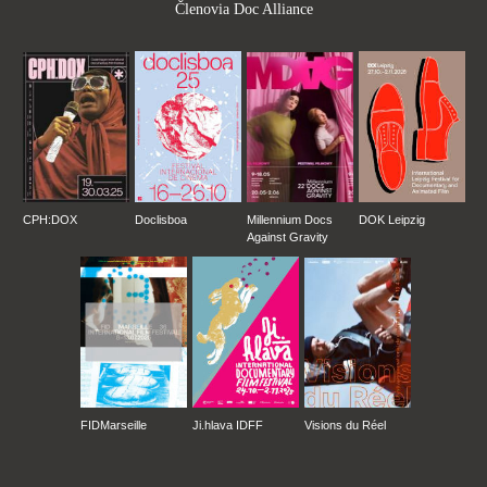
Členovia Doc Alliance
CPH:DOX
Doclisboa
Millennium Docs
DOK Leipzig
Against Gravity
FIDMarseille
Ji.hlava IDFF
Visions du Réel