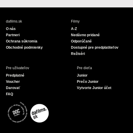
a
o
c
u
e
T
b
u
dafilms.sk
Filmy
o
b
O nás
A-Z
o
e
Partneri
Nedávno pridané
k
Ochrana súkromia
Odporúčané
Obchodné podmienky
Dostupné pre predplatiteľov
Režiséri
Pre užívateľov
Pre dieťa
Predplatné
Junior
Voucher
Prečo Junior
Darovať
Vytvorte Junior účet
FAQ