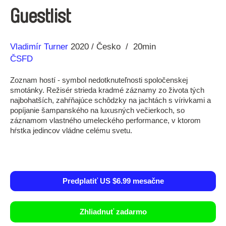
Guestlist
Réžia
Rok
Vladimír Turner
2020
Česko
20min
výroby
ČSFD
Zoznam hostí - symbol nedotknuteľnosti spoločenskej
smotánky. Režisér strieda kradmé záznamy zo života tých
najbohatších, zahŕňajúce schôdzky na jachtách s vírivkami a
popíjanie šampanského na luxusných večierkoch, so
záznamom vlastného umeleckého performance, v ktorom
hŕstka jedincov vládne celému svetu.
Predplatiť US $6.99 mesačne
Zhliadnuť zadarmo