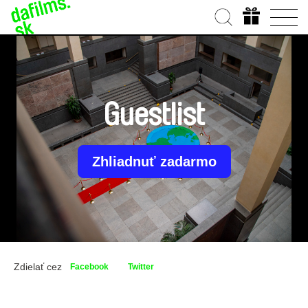
Guestlist
Zhliadnuť zadarmo
Zdielať cez
Facebook
Twitter