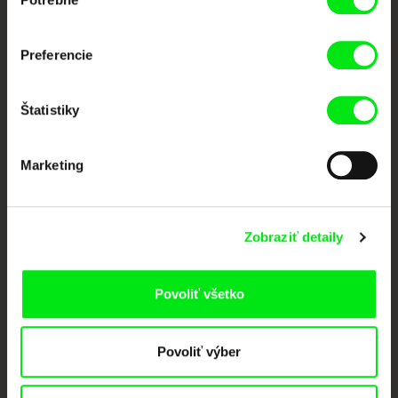
súhlasu
Nové filmy každý týždeň
Preferencie
Portál DAFilms vznikol vďaka tvorivej spolupráci siedmich významných
európskych festivalov dokumentárneho filmu združených pod Doc Alliance.
Členovia Doc Alliance
Štatistiky
Marketing
Zobraziť detaily
CPH:DOX
Doclisboa
Millennium Docs
DOK Leipzig
Against Gravity
Povoliť všetko
Povoliť výber