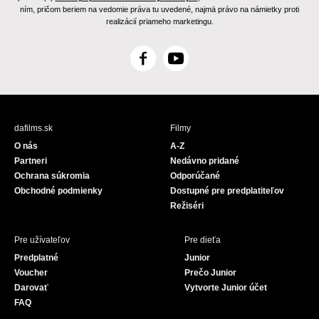
ním, pričom beriem na vedomie práva tu uvedené, najmä právo na námietky proti
realizácií priameho marketingu.
F
Y
a
o
c
u
e
T
b
u
dafilms.sk
Filmy
o
b
O nás
A-Z
o
e
Partneri
Nedávno pridané
k
Ochrana súkromia
Odporúčané
Obchodné podmienky
Dostupné pre predplatiteľov
Režiséri
Pre užívateľov
Pre dieťa
Predplatné
Junior
Voucher
Prečo Junior
Darovať
Vytvorte Junior účet
FAQ