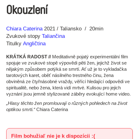
Okouzlení
Réžia
Rok
Chiara Caterina
2021
Taliansko
20min
výroby
Zvukové stopy
Taliančina
Titulky
Angličtina
KRÁTKÁ RADOST //
Meditativně pojatý experimentální film
spojuje ve zvukové stopě výpovědi pěti žen, jejichž život se
nějakým způsobem potýká se smrtí. Ať už je to vykladačka
tarotových karet, oběť násilného trestného činu, žena
obviněná ze čtyřnásobné vraždy, věřící hledající odpovědi ve
spiritualitě, nebo žena, která vidí mrtvé. Kulisou pro jejich
vyznání jsou jemně stylizované záběry evokující home video.
„Hlasy těchto žen promlouvají o různých pohledech na život
optikou smrti.“
Chiara Caterina
Film bohužiaľ nie je k dispozícii :(