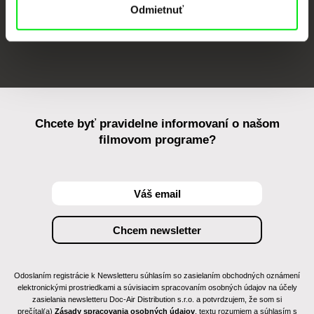
Odmietnuť
FIDMarseille
Ji.hlava IDFF
Visions du Réel
Chcete byť pravidelne informovaní o našom
filmovom programe?
Odoslaním registrácie k Newsletteru súhlasím so zasielaním obchodných oznámení
elektronickými prostriedkami a súvisiacim spracovaním osobných údajov na účely
zasielania newsletteru Doc-Air Distribution s.r.o. a potvrdzujem, že som si
prečítal(a)
Zásady spracovania osobných údajov
, textu rozumiem a súhlasím s