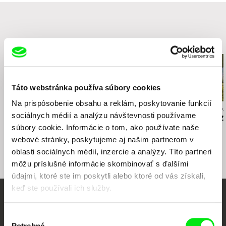
Súvisiace filmy (19)
Táto webstránka používa súbory cookies
Na prispôsobenie obsahu a reklám, poskytovanie funkcií
Martin Hollý
Andrea Slováková
Viera Čákanyová
sociálnych médií a analýzu návštevnosti používame
Smrť šitá na mieru
Nadohľad
Poznámky z
súbory cookie. Informácie o tom, ako používate naše
Eremocénu
webové stránky, poskytujeme aj našim partnerom v
oblasti sociálnych médií, inzercie a analýzy. Títo partneri
môžu príslušné informácie skombinovať s ďalšími
údajmi, ktoré ste im poskytli alebo ktoré od vás získali,
keď ste používali ich služby.
Vaše online kino
Výber
Potrebné