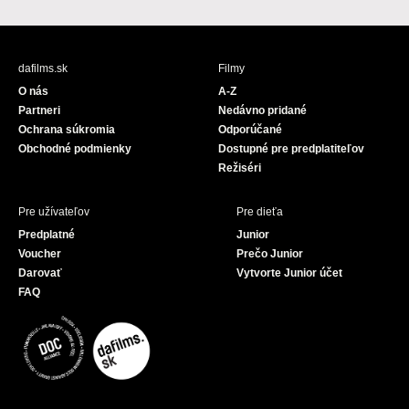
a
o
c
u
e
T
b
u
dafilms.sk
Filmy
o
b
O nás
A-Z
o
e
Partneri
Nedávno pridané
k
Ochrana súkromia
Odporúčané
Obchodné podmienky
Dostupné pre predplatiteľov
Režiséri
Pre užívateľov
Pre dieťa
Predplatné
Junior
Voucher
Prečo Junior
Darovať
Vytvorte Junior účet
FAQ