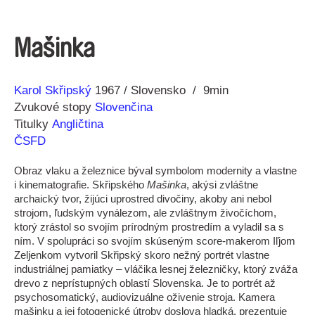
Mašinka
Réžia
Rok
Karol Skřipský
1967
Slovensko
9min
výroby
Zvukové stopy
Slovenčina
Titulky
Angličtina
ČSFD
Obraz vlaku a železnice býval symbolom modernity a vlastne
i kinematografie. Skřipského
Mašinka
, akýsi zvláštne
archaický tvor, žijúci uprostred divočiny, akoby ani nebol
strojom, ľudským vynálezom, ale zvláštnym živočíchom,
ktorý zrástol so svojím prírodným prostredím a vyladil sa s
ním. V spolupráci so svojím skúseným score-makerom Iľjom
Zeljenkom vytvoril Skřipský skoro nežný portrét vlastne
industriálnej pamiatky – vláčika lesnej železničky, ktorý zváža
drevo z neprístupných oblastí Slovenska. Je to portrét až
psychosomatický, audiovizuálne oživenie stroja. Kamera
mašinku a jej fotogenické útroby doslova hladká, prezentuje