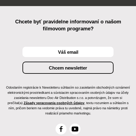
Chcete byť pravidelne informovaní o našom
filmovom programe?
Odoslaním registrácie k Newsletteru súhlasím so zasielaním obchodných oznámení
elektronickými prostriedkami a súvisiacim spracovaním osobných údajov na účely
zasielania newsletteru Doc-Air Distribution s.r.o. a potvrdzujem, že som si
prečítal(a)
Zásady spracovania osobných údajov
, textu rozumiem a súhlasím s
ním, pričom beriem na vedomie práva tu uvedené, najmä právo na námietky proti
realizácií priameho marketingu.
F
Y