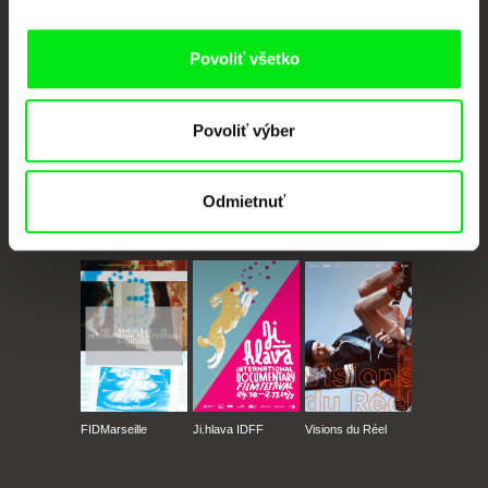
Členovia Doc Alliance
Povoliť všetko
Povoliť výber
Odmietnuť
CPH:DOX
Doclisboa
Millennium Docs
DOK Leipzig
Against Gravity
FIDMarseille
Ji.hlava IDFF
Visions du Réel