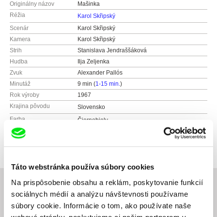
Originálny názov
Mašinka
Réžia
Karol Skřipský
Scenár
Karol Skřipský
Kamera
Karol Skřipský
Strih
Stanislava Jendraššáková
Hudba
Ilja Zeljenka
Zvuk
Alexander Pallós
Minutáž
9 min (
1-15 min.
)
Rok výroby
1967
Krajina pôvodu
Slovensko
Farba
Čiernobiely
Distribúcia
Slovenský filmový ústav
Grösslingová 32
811 09 Bratislava
Táto webstránka používa súbory cookies
Slovensko
web:
http://www.sfu.sk
Na prispôsobenie obsahu a reklám, poskytovanie funkcií
tel: +421-2-57 10 15 01
sociálnych médií a analýzu návštevnosti používame
e-mail:
sfu@sfu.sk
súbory cookie. Informácie o tom, ako používate naše
Súvisiace filmy (20)