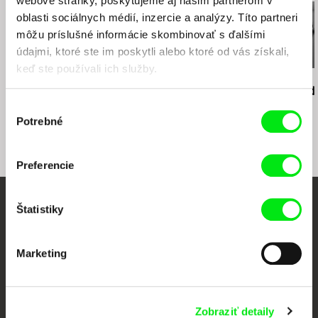
webové stránky, poskytujeme aj našim partnerom v
oblasti sociálnych médií, inzercie a analýzy. Títo partneri
môžu príslušné informácie skombinovať s ďalšími
údajmi, ktoré ste im poskytli alebo ktoré od vás získali,
keď ste používali ich služby.
Karol Skřipský
Karol Skřipský
Karol Skřipský
Sená na Doščanke
Obyčajné drevo
Štyri dni Ľud
Výber
Potrebné
súhlasu
Preferencie
Štatistiky
Vaše online kino
Nové filmy každý týždeň
Marketing
Portál DAFilms vznikol vďaka tvorivej spolupráci siedmich významných
európskych festivalov dokumentárneho filmu združených pod Doc Alliance.
Zobraziť detaily