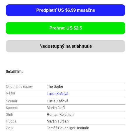
Predplatiť US $6.99 mesačne
Prehrať US $2.5
Nedostupný na stiahnutie
Detail filmu
Originálny názov
The Sailor
Réžia
Lucia Kašová
Scenár
Lucia Kašová
Kamera
Martin Jurči
Strih
Roman Kelemen
Hudba
Martin Turčan
Zvuk
Tomáš Bauer, Igor Jedinák