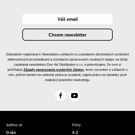
Odoslaním registrácie k Newsletteru súhlasím so zasielaním obchodných oznámení
elektronickými prostriedkami a súvisiacim spracovaním osobných údajov na účely
zasielania newsletteru Doc-Air Distribution s.r.o. a potvrdzujem, že som si
prečítal(a)
Zásady spracovania osobných údajov
, textu rozumiem a súhlasím s
ním, pričom beriem na vedomie práva tu uvedené, najmä právo na námietky proti
realizácií priameho marketingu.
F
Y
a
o
c
u
e
T
b
u
dafilms.sk
Filmy
o
b
O nás
A-Z
o
e