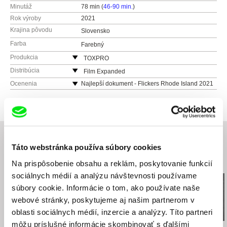
Minutáž
78 min (
46-90 min.
)
Rok výroby
2021
Krajina pôvodu
Slovensko
Farba
Farebný
Produkcia
TOXPRO
Štefaniková 5
Distribúcia
Film Expanded
81106 Bratislava
Haburská 20
Ocenenia
Najlepší dokument - Flickers Rhode Island 2021
Slovensko
821 01 Bratislava
web:
https://www.toxpro.sk/
Slovensko
web:
https://filmexpanded.com/
tel: +421 903 875 877
e-mail:
filmexpanded@gmail.com
Táto webstránka používa súbory cookies
Súvisiace filmy (20)
Na prispôsobenie obsahu a reklám, poskytovanie funkcií
sociálnych médií a analýzu návštevnosti používame
súbory cookie. Informácie o tom, ako používate naše
webové stránky, poskytujeme aj našim partnerom v
oblasti sociálnych médií, inzercie a analýzy. Títo partneri
môžu príslušné informácie skombinovať s ďalšími