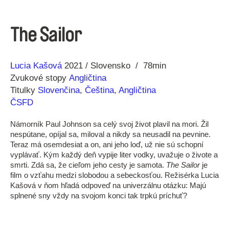
The Sailor
Réžia
Rok
Lucia Kašová
2021
Slovensko
78min
výroby
Zvukové stopy
Angličtina
Titulky
Slovenčina
,
Čeština
,
Angličtina
ČSFD
Námorník Paul Johnson sa celý svoj život plavil na mori. Žil
nespútane, opíjal sa, miloval a nikdy sa neusadil na pevnine.
Teraz má osemdesiat a on, ani jeho loď, už nie sú schopní
vyplávať. Kým každý deň vypije liter vodky, uvažuje o živote a
smrti. Zdá sa, že cieľom jeho cesty je samota.
The Sailor
je
film o vzťahu medzi slobodou a sebeckosťou. Režisérka Lucia
Kašová v ňom hľadá odpoveď na univerzálnu otázku: Majú
splnené sny vždy na svojom konci tak trpkú príchuť?