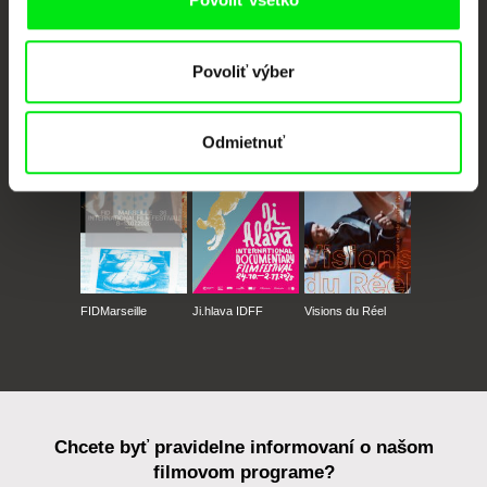
Povoliť výber
CPH:DOX
Doclisboa
Millennium Docs
DOK Leipzig
Against Gravity
Odmietnuť
FIDMarseille
Ji.hlava IDFF
Visions du Réel
Chcete byť pravidelne informovaní o našom
filmovom programe?