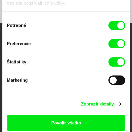
keď ste používali ich služby.
Výber
Potrebné
súhlasu
Vaše online kino
Preferencie
Nové filmy každý týždeň
Štatistiky
Portál DAFilms vznikol vďaka tvorivej spolupráci siedmich významných
európskych festivalov dokumentárneho filmu združených pod Doc Alliance.
Marketing
Členovia Doc Alliance
Zobraziť detaily
Povoliť všetko