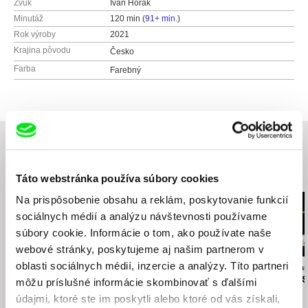
Zvuk
Ivan Horák
Minutáž
120 min (
91+ min.
)
Rok výroby
2021
Krajina pôvodu
Česko
Farba
Farebný
Súvisiace filmy (18)
Táto webstránka používa súbory cookies
Na prispôsobenie obsahu a reklám, poskytovanie funkcií
sociálnych médií a analýzu návštevnosti používame
súbory cookie. Informácie o tom, ako používate naše
webové stránky, poskytujeme aj našim partnerom v
oblasti sociálnych médií, inzercie a analýzy. Títo partneri
Salomé Jashi
Marta Kovářová
Alireza Memarian
Skrotená záhrada
Svet podľa môjho tatka
Zlomené kost
môžu príslušné informácie skombinovať s ďalšími
údajmi, ktoré ste im poskytli alebo ktoré od vás získali,