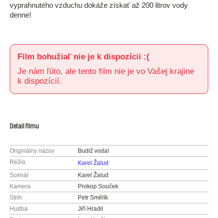
vyprahnutého vzduchu dokáže získať až 200 litrov vody
denne!
Film bohužiaľ nie je k dispozícii :(
Je nám ľúto, ale tento film nie je vo Vašej krajine
k dispozícií.
Detail filmu
Originálny názov
Budiž voda!
Réžia
Karel Žalud
Scenár
Karel Žalud
Kamera
Prokop Souček
Strih
Petr Smělík
Hudba
Jiří Hradil