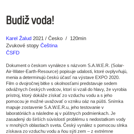
Budiž voda!
Réžia
Rok
Karel Žalud
2021
Česko
120min
výroby
Zvukové stopy
Čeština
ČSFD
Dokument o českom vynáleze s názvom S.A.W.E.R. (Solar-
Air-Water-Earth-Resource) popisuje udalosti, ktoré ovplyvňujú,
menia a determinujú českú účasť na výstave EXPO 2020.
Film o dvojročnej bitke s okolnosťami predstavuje sedem
odvážnych českých vedcov, ktorí si vzali do hlavy, že vyrobia
prístroj, ktorý dokáže získať zo vzduchu vodu a s jeho
pomocou je možné uvažovať o vzniku oáz na púšti. Snímka
mapuje zostavenie S.A.W.E.R.u, jeho testovanie v
laboratóriách a následne aj v púštnych podmienkach. Je
zasadený do širších súvislostí problému s nedostatkom vody
v mnohých oblastiach sveta. Český vynález s pomocou slnka
získava zo vzduchu vodu a ňou sýti zem – z extrémne