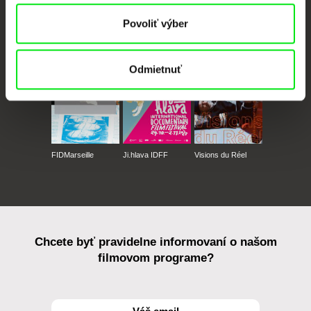
Povoliť výber
CPH:DOX
Doclisboa
Millennium Docs
DOK Leipzig
Against Gravity
Odmietnuť
FIDMarseille
Ji.hlava IDFF
Visions du Réel
Chcete byť pravidelne informovaní o našom
filmovom programe?