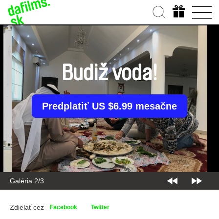
Budiž voda!
Predplatiť US $6.99 mesačne
Galéria 2/3
Zdielať cez
Facebook
Twitter