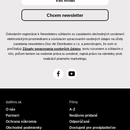
Odoslaním registrácie k Newsletteru súhlasím so zasielaním obchodných oznámení
elektronickými prostriedkami a súvisiacim spracovaním osobných údajov na účely
zasielania newsletteru Doc-Air Distribution s.r.o. a potvrdzujem, že som si
prečítal(a)
Zásady spracovania osobných údajov
, textu rozumiem a súhlasím s
ním, pričom beriem na vedomie práva tu uvedené, najmä právo na námietky proti
realizácií priameho marketingu.
F
Y
a
o
c
u
e
T
b
u
dafilms.sk
Filmy
o
b
O nás
A-Z
o
e
Partneri
Nedávno pridané
k
Ochrana súkromia
Odporúčané
Obchodné podmienky
Dostupné pre predplatiteľov