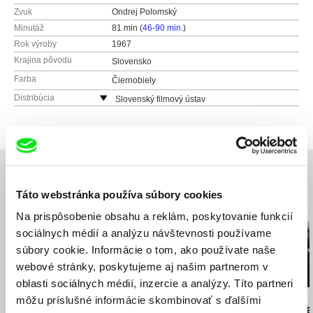
Zvuk
Ondrej Polomský
Minutáž
81 min (
46-90 min.
)
Rok výroby
1967
Krajina pôvodu
Slovensko
Farba
Čiernobiely
Distribúcia
Slovenský filmový ústav
Grösslingová 32
811 09 Bratislava
Slovensko
web:
http://www.sfu.sk
tel: +421-2-57 10 15 01
Táto webstránka používa súbory cookies
e-mail:
sfu@sfu.sk
Súvisiace filmy (20)
Na prispôsobenie obsahu a reklám, poskytovanie funkcií
sociálnych médií a analýzu návštevnosti používame
súbory cookie. Informácie o tom, ako používate naše
webové stránky, poskytujeme aj našim partnerom v
oblasti sociálnych médií, inzercie a analýzy. Títo partneri
Elo Havetta
Dušan Hanák
Štefan Uher
môžu príslušné informácie skombinovať s ďalšími
Ľalie poľné
322
Panna zázra