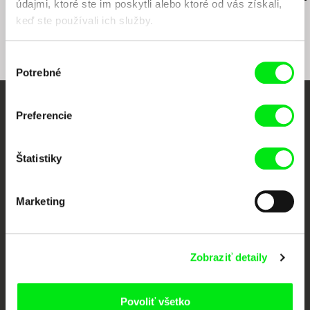
údajmi, ktoré ste im poskytli alebo ktoré od vás získali,
keď ste používali ich služby.
Výber
Potrebné
súhlasu
Vaše online kino
Preferencie
Nové filmy každý týždeň
Štatistiky
Portál DAFilms vznikol vďaka tvorivej spolupráci siedmich významných
Marketing
európskych festivalov dokumentárneho filmu združených pod Doc Alliance.
Členovia Doc Alliance
Zobraziť detaily
Povoliť všetko