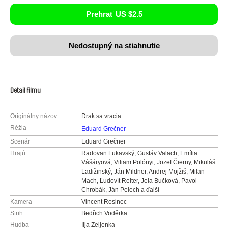
Prehrať US $2.5
Nedostupný na stiahnutie
Detail filmu
Originálny názov
Drak sa vracia
Réžia
Eduard Grečner
Scenár
Eduard Grečner
Hrajú
Radovan Lukavský, Gustáv Valach, Emília
Vášáryová, Viliam Polónyi, Jozef Čierny, Mikuláš
Ladižinský, Ján Mildner, Andrej Mojžiš, Milan
Mach, Ľudovít Reiter, Jela Bučková, Pavol
Chrobák, Ján Pelech a ďalší
Kamera
Vincent Rosinec
Strih
Bedřich Voděrka
Hudba
Ilja Zeljenka