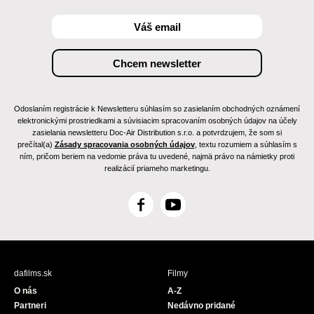
Odoslaním registrácie k Newsletteru súhlasím so zasielaním obchodných oznámení
elektronickými prostriedkami a súvisiacim spracovaním osobných údajov na účely
zasielania newsletteru Doc-Air Distribution s.r.o. a potvrdzujem, že som si
prečítal(a)
Zásady spracovania osobných údajov
, textu rozumiem a súhlasím s
ním, pričom beriem na vedomie práva tu uvedené, najmä právo na námietky proti
realizácií priameho marketingu.
F
Y
a
o
c
u
e
T
b
u
dafilms.sk
Filmy
o
b
O nás
A-Z
o
e
Partneri
Nedávno pridané
k