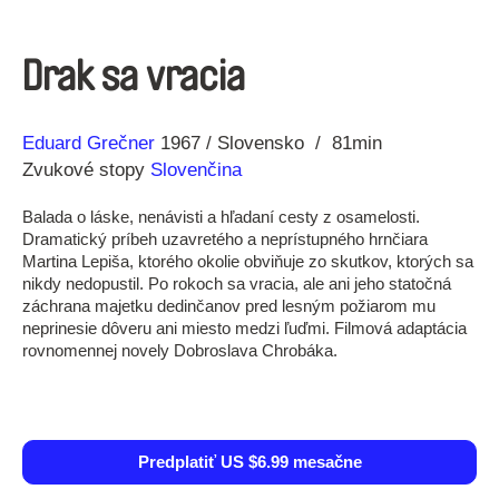
Drak sa vracia
Réžia
Rok
Eduard Grečner
1967
Slovensko
81min
výroby
Zvukové stopy
Slovenčina
Balada o láske, nenávisti a hľadaní cesty z osamelosti.
Dramatický príbeh uzavretého a neprístupného hrnčiara
Martina Lepiša, ktorého okolie obviňuje zo skutkov, ktorých sa
nikdy nedopustil. Po rokoch sa vracia, ale ani jeho statočná
záchrana majetku dedinčanov pred lesným požiarom mu
neprinesie dôveru ani miesto medzi ľuďmi. Filmová adaptácia
rovnomennej novely Dobroslava Chrobáka.
Predplatiť US $6.99 mesačne