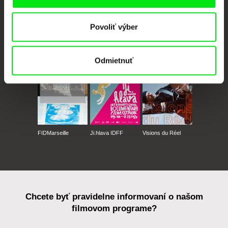
Povoliť výber
CPH:DOX
Doclisboa
Millennium Docs
DOK Leipzig
Against Gravity
Odmietnuť
FIDMarseille
Ji.hlava IDFF
Visions du Réel
Chcete byť pravidelne informovaní o našom
filmovom programe?