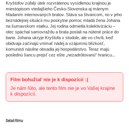
Kryštofov zúfalý útek rozvrátenou vysídlenou krajinou je
miestopisom vtedajšieho Česko-Slovenska aj márnym
hľadaním internovaných bratov. Stáva sa štvancom, no v jeho
beznádejnej situácii mu poskytne pomoc mladá žena Johana
na šumavskom statku. Jej rodina odmietla kolektivizáciu –
otec spáchal samovraždu a brata poslali na nútené práce do
bane. Johana ukryje Kryštofa v stodole, ale vo chvíli, keď
obidvaja začínajú vnímať nádej a vzájomnú blízkosť,
komunisti násilne obsadia jej hospodárstvo. Teraz majú
poslednú šancu prejsť cez ešte „nezadrôtovanú“ hranicu...
Film bohužiaľ nie je k dispozícii :(
Je nám ľúto, ale tento film nie je vo Vašej krajine
k dispozícií.
Detail filmu