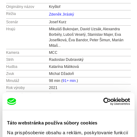
Originálny názov
Kryštof
Réžia
Zdeněk Jiráský
Scenár
Josef Kurz
Hrajú
Mikuláš Bukovjan, David Uzsák, Alexandra
Borbély, Luboš Veselý, Stanislav Majer, Eva
Josefíková, Éva Bandor, Peter Šimun, Marián
Mitaš...
Kamera
MCC
Strih
Radoslav Dubravský
Hudba
Katarína Máliková
Zvuk
Michal Džadoň
Minutáž
98 min (
91+ min.
)
Rok výroby
2021
Krajina pôvodu
Česko
Slovensko
Farba
Farebný
Distribúcia
Bontonfilm a.s.
Táto webstránka používa súbory cookies
Česko
Na prispôsobenie obsahu a reklám, poskytovanie funkcií
web:
http://www.bontonfilm.cz