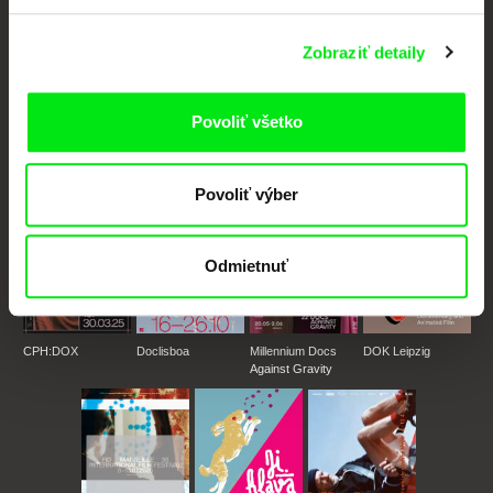
Nové filmy každý týždeň
Zobraziť detaily
Portál DAFilms vznikol vďaka tvorivej spolupráci siedmich významných
európskych festivalov dokumentárneho filmu združených pod Doc Alliance.
Povoliť všetko
Členovia Doc Alliance
Povoliť výber
Odmietnuť
CPH:DOX
Doclisboa
Millennium Docs
DOK Leipzig
Against Gravity