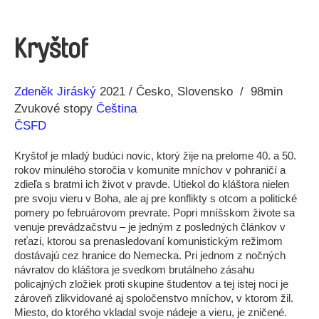
Kryštof
Réžia
Rok
Zdeněk Jiráský
2021
Česko
Slovensko
98min
výroby
Zvukové stopy
Čeština
ČSFD
Kryštof je mladý budúci novic, ktorý žije na prelome 40. a 50.
rokov minulého storočia v komunite mníchov v pohraničí a
zdieľa s bratmi ich život v pravde. Utiekol do kláštora nielen
pre svoju vieru v Boha, ale aj pre konflikty s otcom a politické
pomery po februárovom prevrate. Popri mníšskom živote sa
venuje prevádzačstvu – je jedným z posledných článkov v
reťazi, ktorou sa prenasledovaní komunistickým režimom
dostávajú cez hranice do Nemecka. Pri jednom z nočných
návratov do kláštora je svedkom brutálneho zásahu
policajných zložiek proti skupine študentov a tej istej noci je
zároveň zlikvidované aj spoločenstvo mníchov, v ktorom žil.
Miesto, do ktorého vkladal svoje nádeje a vieru, je zničené.