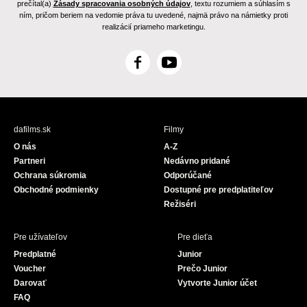
prečítal(a)
Zásady spracovania osobných údajov
, textu rozumiem a súhlasím s
ním, pričom beriem na vedomie práva tu uvedené, najmä právo na námietky proti
realizácií priameho marketingu.
F
Y
a
o
c
u
e
T
b
u
dafilms.sk
Filmy
o
b
O nás
A-Z
o
e
Partneri
Nedávno pridané
k
Ochrana súkromia
Odporúčané
Obchodné podmienky
Dostupné pre predplatiteľov
Režiséri
Pre užívateľov
Pre dieťa
Predplatné
Junior
Voucher
Prečo Junior
Darovať
Vytvorte Junior účet
FAQ