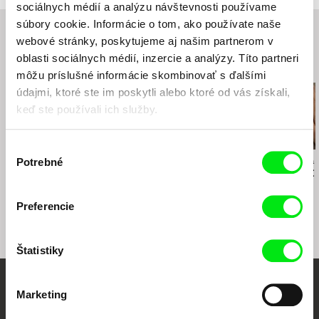
sociálnych médií a analýzu návštevnosti používame
e-mail:
petra.pachl@bontonfilm.cz
súbory cookie. Informácie o tom, ako používate naše
webové stránky, poskytujeme aj našim partnerom v
oblasti sociálnych médií, inzercie a analýzy. Títo partneri
Súvisiace filmy (20)
môžu príslušné informácie skombinovať s ďalšími
údajmi, ktoré ste im poskytli alebo ktoré od vás získali,
keď ste používali ich služby.
Výber
Potrebné
Štefan Uher
Drahomíra Vihanová
Václav Kadrnka
súhlasu
Tri dcéry
Správa o putovaní
Osemdesiat l
študentov Petra a
Jakuba
Preferencie
Štatistiky
Vaše online kino
Marketing