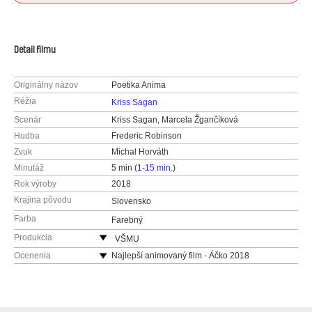
Detail filmu
Originálny názov
Poetika Anima
Réžia
Kriss Sagan
Scenár
Kriss Sagan, Marcela Žgančíková
Hudba
Frederic Robinson
Zvuk
Michal Horváth
Minutáž
5 min (
1-15 min.
)
Rok výroby
2018
Krajina pôvodu
Slovensko
Farba
Farebný
Produkcia
VŠMU
Svoradova 2
Ocenenia
Najlepší animovaný film - Áčko 2018
81301 Bratislava
Národná cena IGRIC - Špeciálna cena poroty
Slovensko
web:
http://www.vsmu.sk