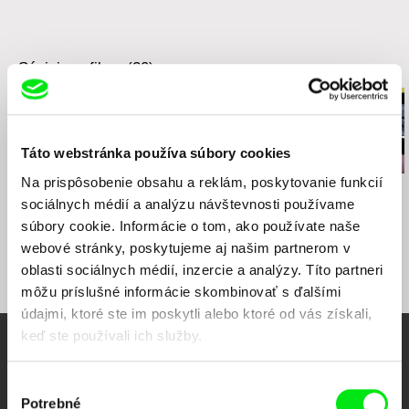
Súvisiace filmy (20)
Táto webstránka používa súbory cookies
Na prispôsobenie obsahu a reklám, poskytovanie funkcií
Daria Kashcheeva
Anastasiia Falileieva
Osman Cerfon
Dcéra
Zomrela som v Irpini
Aaaa!
sociálnych médií a analýzu návštevnosti používame
súbory cookie. Informácie o tom, ako používate naše
webové stránky, poskytujeme aj našim partnerom v
oblasti sociálnych médií, inzercie a analýzy. Títo partneri
môžu príslušné informácie skombinovať s ďalšími
údajmi, ktoré ste im poskytli alebo ktoré od vás získali,
keď ste používali ich služby.
Vaše online kino
Výber
Potrebné
súhlasu