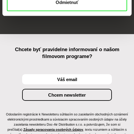
Odmietnuť
FIDMarseille
Ji.hlava IDFF
Visions du Réel
Chcete byť pravidelne informovaní o našom
filmovom programe?
Odoslaním registrácie k Newsletteru súhlasím so zasielaním obchodných oznámení
elektronickými prostriedkami a súvisiacim spracovaním osobných údajov na účely
zasielania newsletteru Doc-Air Distribution s.r.o. a potvrdzujem, že som si
prečítal(a)
Zásady spracovania osobných údajov
, textu rozumiem a súhlasím s