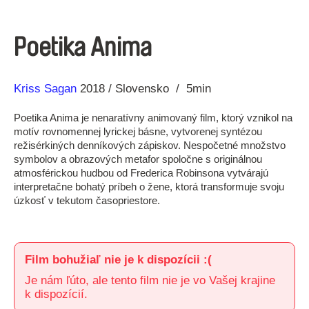
Poetika Anima
Réžia
Rok
Kriss Sagan
2018
Slovensko
5min
výroby
Poetika Anima je nenaratívny animovaný film, ktorý vznikol na
motív rovnomennej lyrickej básne, vytvorenej syntézou
režisérkiných denníkových zápiskov. Nespočetné množstvo
symbolov a obrazových metafor spoločne s originálnou
atmosférickou hudbou od Frederica Robinsona vytvárajú
interpretačne bohatý príbeh o žene, ktorá transformuje svoju
úzkosť v tekutom časopriestore.
Film bohužiaľ nie je k dispozícii :(
Je nám ľúto, ale tento film nie je vo Vašej krajine
k dispozícií.