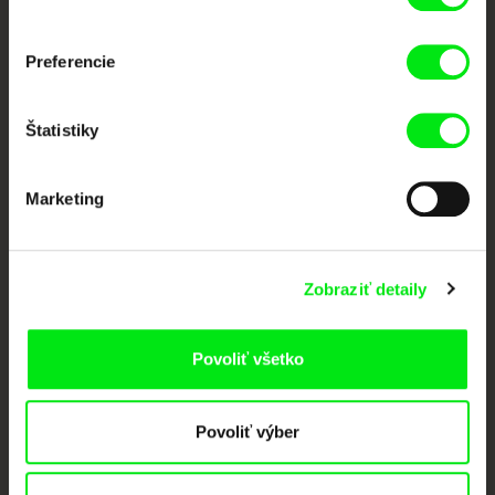
Nové filmy každý týždeň
Preferencie
Portál DAFilms vznikol vďaka tvorivej spolupráci siedmich významných
európskych festivalov dokumentárneho filmu združených pod Doc Alliance.
Členovia Doc Alliance
Štatistiky
Marketing
Zobraziť detaily
CPH:DOX
Doclisboa
Millennium Docs
DOK Leipzig
Against Gravity
Povoliť všetko
Povoliť výber