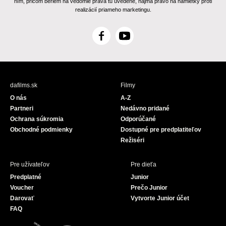
ním, pričom beriem na vedomie práva tu uvedené, najmä právo na námietky proti
realizácií priameho marketingu.
F
Y
a
o
c
u
e
T
b
u
dafilms.sk
Filmy
o
b
O nás
A-Z
o
e
Partneri
Nedávno pridané
k
Ochrana súkromia
Odporúčané
Obchodné podmienky
Dostupné pre predplatiteľov
Režiséri
Pre užívateľov
Pre dieťa
Predplatné
Junior
Voucher
Prečo Junior
Darovať
Vytvorte Junior účet
FAQ