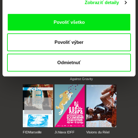
Portál DAFilms vznikol vďaka tvorivej spolupráci siedmich významných
Zobraziť detaily
európskych festivalov dokumentárneho filmu združených pod Doc Alliance.
Členovia Doc Alliance
Povoliť všetko
Povoliť výber
Odmietnuť
CPH:DOX
Doclisboa
Millennium Docs
DOK Leipzig
Against Gravity
FIDMarseille
Ji.hlava IDFF
Visions du Réel