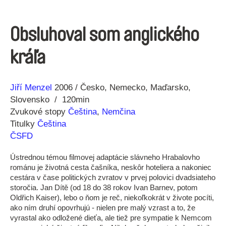
Obsluhoval som anglického
kráľa
Réžia
Rok
Jiří Menzel
2006
Česko
Nemecko
Maďarsko
výroby
Slovensko
120min
Zvukové stopy
Čeština
,
Nemčina
Titulky
Čeština
ČSFD
Ústrednou témou filmovej adaptácie slávneho Hrabalovho
románu je životná cesta čašníka, neskôr hoteliera a nakoniec
cestára v čase politických zvratov v prvej polovici dvadsiateho
storočia. Jan Dítě (od 18 do 38 rokov Ivan Barnev, potom
Oldřich Kaiser), lebo o ňom je reč, niekoľkokrát v živote pocíti,
ako ním druhí opovrhujú - nielen pre malý vzrast a to, že
vyrastal ako odložené dieťa, ale tiež pre sympatie k Nemcom