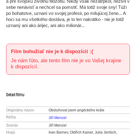
a pre svojskú životnú filozofiu. Nikdy však nezatrpkol, neživil v
sebe nenávisť a nechcel sa pomstiť. Má totiž svoje sny! Túži
po bohatstve, uznaní vo svojej profesii, po milujúcej žene... A
hoci sa mu všetkého dostáva, je to len nakrátko - nie je totiž
uznaný ani ako árijec, ani ako milionár...
Film bohužiaľ nie je k dispozícii :(
Je nám ľúto, ale tento film nie je vo Vašej krajine
k dispozícií.
Detail filmu
Originálny názov
Obsluhoval jsem anglického krále
Réžia
Jiří Menzel
Scenár
Jiří Menzel
Hrajú
Ivan Barnev, Oldřich Kaiser, Julia Jentsch,