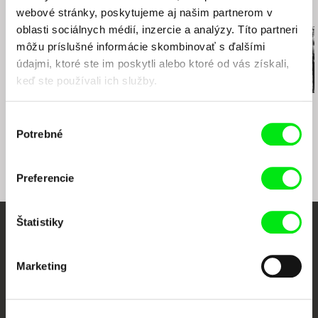
e-mail:
sales@aqs.cz
,
jan.rubes@magicbox.cz
Súvisiace filmy (20)
webové stránky, poskytujeme aj našim partnerom v
oblasti sociálnych médií, inzercie a analýzy. Títo partneri
môžu príslušné informácie skombinovať s ďalšími
údajmi, ktoré ste im poskytli alebo ktoré od vás získali,
keď ste používali ich služby.
Elo Havetta
Eduard Grečner
Dušan Hanák
Ľalie poľné
Drak sa vracia
322
Výber
Potrebné
súhlasu
Preferencie
Štatistiky
Vaše online kino
Marketing
Nové filmy každý týždeň