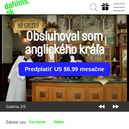
Obsluhoval som
anglického kráľa
Predplatiť US $6.99 mesačne
Galéria 2/5
Zdielať cez
Facebook
Twitter