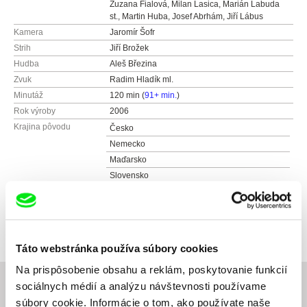
Zuzana Fialová, Milan Lasica, Marián Labuda
st., Martin Huba, Josef Abrhám, Jiří Lábus
Kamera
Jaromír Šofr
Strih
Jiří Brožek
Hudba
Aleš Březina
Zvuk
Radim Hladík ml.
Minutáž
120 min (
91+ min.
)
Rok výroby
2006
Krajina pôvodu
Česko
Nemecko
Maďarsko
Slovensko
Farba
Farebný
Distribúcia
AQS
Kunětická 2534/2
12000 Praha 2
Táto webstránka používa súbory cookies
Česko
Na prispôsobenie obsahu a reklám, poskytovanie funkcií
web:
http://www.aqs.cz/
sociálnych médií a analýzu návštevnosti používame
tel: +420 221 436 105
súbory cookie. Informácie o tom, ako používate naše