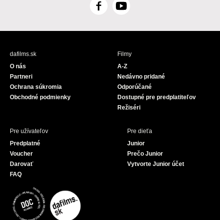
F
Y
a
o
c
u
e
T
b
u
dafilms.sk
Filmy
o
b
O nás
A-Z
o
e
Partneri
Nedávno pridané
k
Ochrana súkromia
Odporúčané
Obchodné podmienky
Dostupné pre predplatiteľov
Režiséri
Pre užívateľov
Pre dieťa
Predplatné
Junior
Voucher
Prečo Junior
Darovať
Vytvorte Junior účet
FAQ