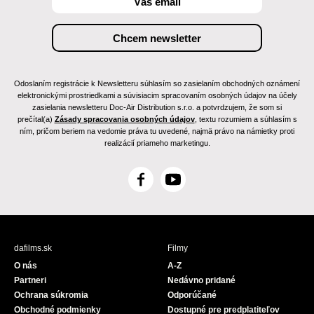
Odoslaním registrácie k Newsletteru súhlasím so zasielaním obchodných oznámení
elektronickými prostriedkami a súvisiacim spracovaním osobných údajov na účely
zasielania newsletteru Doc-Air Distribution s.r.o. a potvrdzujem, že som si
prečítal(a)
Zásady spracovania osobných údajov
, textu rozumiem a súhlasím s
ním, pričom beriem na vedomie práva tu uvedené, najmä právo na námietky proti
realizácií priameho marketingu.
F
Y
a
o
c
u
e
T
b
u
dafilms.sk
Filmy
o
b
O nás
A-Z
o
e
Partneri
Nedávno pridané
k
Ochrana súkromia
Odporúčané
Obchodné podmienky
Dostupné pre predplatiteľov