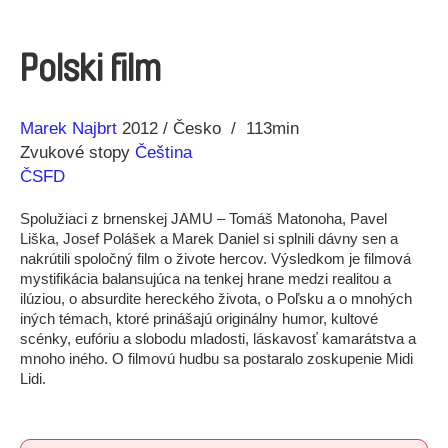
Polski film
Réžia
Rok
Marek Najbrt
2012
Česko
113min
výroby
Zvukové stopy
Čeština
ČSFD
Spolužiaci z brnenskej JAMU – Tomáš Matonoha, Pavel
Liška, Josef Polášek a Marek Daniel si splnili dávny sen a
nakrútili spoločný film o živote hercov. Výsledkom je filmová
mystifikácia balansujúca na tenkej hrane medzi realitou a
ilúziou, o absurdite hereckého života, o Poľsku a o mnohých
iných témach, ktoré prinášajú originálny humor, kultové
scénky, eufóriu a slobodu mladosti, láskavosť kamarátstva a
mnoho iného. O filmovú hudbu sa postaralo zoskupenie Midi
Lidi.