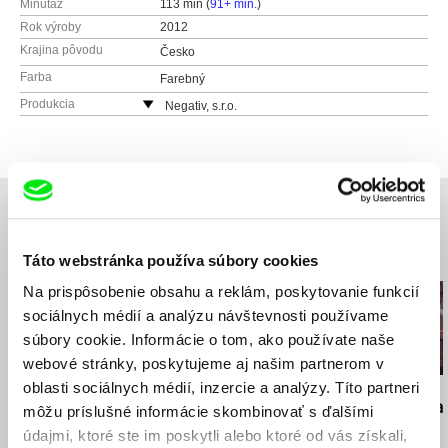
Minutáž
113 min (
91+ min.
)
Rok výroby
2012
Krajina pôvodu
Česko
Farba
Farebný
Produkcia
Negativ, s.r.o.
Ostrovní 30
110 00 Praha
Česko
web:
http://www.negativ.cz/cz/
tel: (+420) 224933755
Súvisiace filmy (20)
Táto webstránka používa súbory cookies
Na prispôsobenie obsahu a reklám, poskytovanie funkcií
sociálnych médií a analýzu návštevnosti používame
súbory cookie. Informácie o tom, ako používate naše
webové stránky, poskytujeme aj našim partnerom v
oblasti sociálnych médií, inzercie a analýzy. Títo partneri
Jiří Menzel
Martin Hollý
Martin Hollý
Na samotě u lesa
Prípad pre obhajcu
Smrť šitá na
môžu príslušné informácie skombinovať s ďalšími
údajmi, ktoré ste im poskytli alebo ktoré od vás získali,