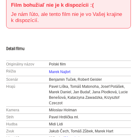
Film bohužiaľ nie je k dispozícii :(
Je nám ľúto, ale tento film nie je vo Vašej krajine
k dispozícií.
Detail filmu
Originálny názov
Polski film
Réžia
Marek Najbrt
Scenár
Benjamin Tuček, Robert Geisler
Hrajú
Pavel Liška, Tomáš Matonoha, Josef Polášek,
Marek Daniel, Jan Budař, Jana Plodková, Lucie
Benešová, Katarzyna Zawadzka, Krzysztof
Czeczot
Kamera
Miloslav Holman
Strih
Pavel Hrdlička ml.
Hudba
Midi Lidi
Zvuk
Jakub Čech, Tomáš Zůbek, Marek Hart