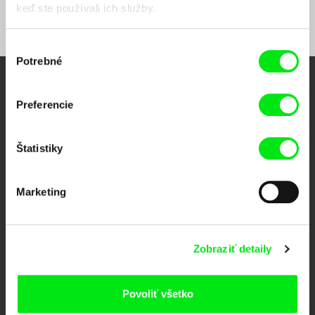
keď ste používali ich služby.
Výber
Potrebné
súhlasu
Vaše online kino
Preferencie
Nové filmy každý týždeň
Štatistiky
Portál DAFilms vznikol vďaka tvorivej spolupráci siedmich významných
európskych festivalov dokumentárneho filmu združených pod Doc Alliance.
Marketing
Členovia Doc Alliance
Zobraziť detaily
Povoliť všetko