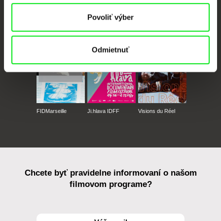
Povoliť výber
CPH:DOX
Doclisboa
Millennium Docs
DOK Leipzig
Against Gravity
Odmietnuť
FIDMarseille
Ji.hlava IDFF
Visions du Réel
Chcete byť pravidelne informovaní o našom
filmovom programe?