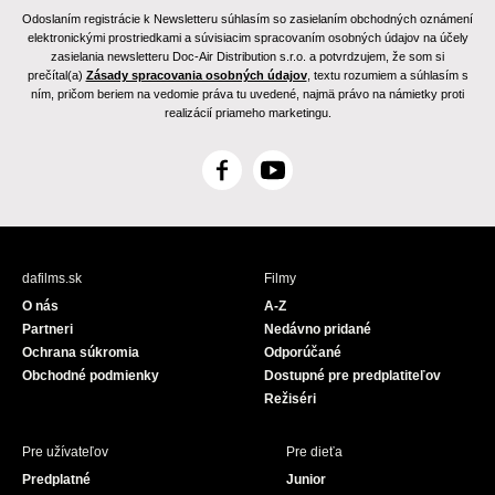
Odoslaním registrácie k Newsletteru súhlasím so zasielaním obchodných oznámení
elektronickými prostriedkami a súvisiacim spracovaním osobných údajov na účely
zasielania newsletteru Doc-Air Distribution s.r.o. a potvrdzujem, že som si
prečítal(a)
Zásady spracovania osobných údajov
, textu rozumiem a súhlasím s
ním, pričom beriem na vedomie práva tu uvedené, najmä právo na námietky proti
realizácií priameho marketingu.
F
Y
a
o
c
u
e
T
b
u
dafilms.sk
Filmy
o
b
O nás
A-Z
o
e
Partneri
Nedávno pridané
k
Ochrana súkromia
Odporúčané
Obchodné podmienky
Dostupné pre predplatiteľov
Režiséri
Pre užívateľov
Pre dieťa
Predplatné
Junior