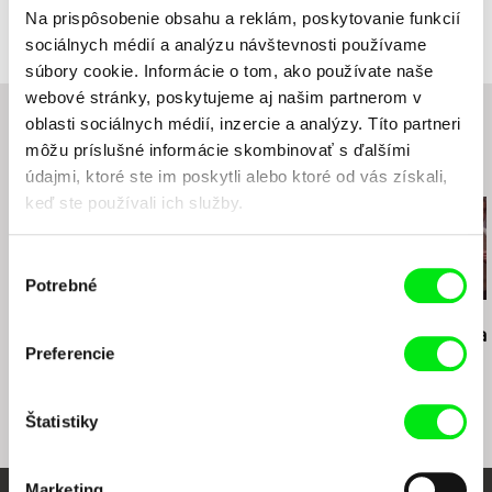
Distribúcia
AEROFILMS s.r.o
Na prispôsobenie obsahu a reklám, poskytovanie funkcií
Jirečkova 1008/8
sociálnych médií a analýzu návštevnosti používame
170 00 Praha 7
súbory cookie. Informácie o tom, ako používate naše
Česko
webové stránky, poskytujeme aj našim partnerom v
web:
http://www.aerofilms.cz
oblasti sociálnych médií, inzercie a analýzy. Títo partneri
tel: +420 224 947 566
môžu príslušné informácie skombinovať s ďalšími
e-mail:
info@aerofilms.cz
Súvisiace filmy (20)
údajmi, ktoré ste im poskytli alebo ktoré od vás získali,
keď ste používali ich služby.
Výber
Potrebné
súhlasu
Jiří Menzel
Martin Hollý
Martin Hollý
Na samotě u lesa
Prípad pre obhajcu
Smrť šitá na
Preferencie
Štatistiky
Marketing