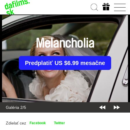
Melancholia
Predplatiť US $6.99 mesačne
Galéria 2/5
Zdielať cez
Facebook
Twitter