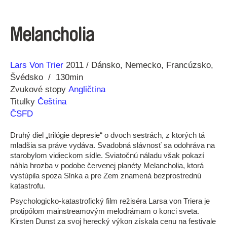
Melancholia
Réžia
Rok
Lars Von Trier
2011
Dánsko
Nemecko
Francúzsko
výroby
Švédsko
130min
Zvukové stopy
Angličtina
Titulky
Čeština
ČSFD
Druhý diel „trilógie depresie“ o dvoch sestrách, z ktorých tá
mladšia sa práve vydáva. Svadobná slávnosť sa odohráva na
starobylom vidieckom sídle. Sviatočnú náladu však pokazí
náhla hrozba v podobe červenej planéty Melancholia, ktorá
vystúpila spoza Slnka a pre Zem znamená bezprostrednú
katastrofu.
Psychologicko-katastrofický film režiséra Larsa von Triera je
protipólom mainstreamovým melodrámam o konci sveta.
Kirsten Dunst za svoj herecký výkon získala cenu na festivale