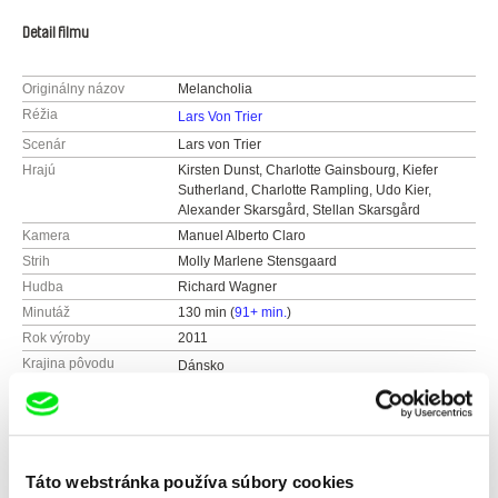
Detail filmu
Originálny názov
Melancholia
Réžia
Lars Von Trier
Scenár
Lars von Trier
Hrajú
Kirsten Dunst, Charlotte Gainsbourg, Kiefer
Sutherland, Charlotte Rampling, Udo Kier,
Alexander Skarsgård, Stellan Skarsgård
Kamera
Manuel Alberto Claro
Strih
Molly Marlene Stensgaard
Hudba
Richard Wagner
Minutáž
130 min (
91+ min.
)
Rok výroby
2011
Krajina pôvodu
Dánsko
Nemecko
Francúzsko
Švédsko
Farba
Farebný
Táto webstránka používa súbory cookies