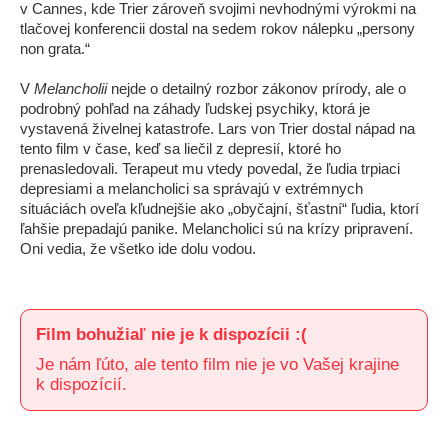
v Cannes, kde Trier zároveň svojimi nevhodnými výrokmi na
tlačovej konferencii dostal na sedem rokov nálepku „persony
non grata.“
V
Melancholii
nejde o detailný rozbor zákonov prírody, ale o
podrobný pohľad na záhady ľudskej psychiky, ktorá je
vystavená živelnej katastrofe. Lars von Trier dostal nápad na
tento film v čase, keď sa liečil z depresií, ktoré ho
prenasledovali. Terapeut mu vtedy povedal, že ľudia trpiaci
depresiami a melancholici sa správajú v extrémnych
situáciách oveľa kľudnejšie ako „obyčajní, šťastní“ ľudia, ktorí
ľahšie prepadajú panike. Melancholici sú na krízy pripravení.
Oni vedia, že všetko ide dolu vodou.
Film bohužiaľ nie je k dispozícii :(
Je nám ľúto, ale tento film nie je vo Vašej krajine
k dispozícií.