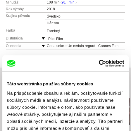
Minutáž
108 min (
91+ min.
)
Rok výroby
2018
Krajina pôvodu
Švédsko
Dánsko
Farba
Farebný
Distribúcia
Pilot FIlm
Česko
Ocenenia
Cena sekcie Un certain regard - Cannes Film
Festival 2018
web:
http://pilot-film.cz
Cena nórskej filmovej kritiky - Norwegian
e-mail:
info@mimesis.cz
International Film Festival Haugesund 2018
Najlepší zahraničný film - Robert Awards
(Danish Film Awards)
Táto webstránka používa súbory cookies
Súvisiace filmy (20)
Na prispôsobenie obsahu a reklám, poskytovanie funkcií
sociálnych médií a analýzu návštevnosti používame
súbory cookie. Informácie o tom, ako používate naše
webové stránky, poskytujeme aj našim partnerom v
oblasti sociálnych médií, inzercie a analýzy. Títo partneri
môžu príslušné informácie skombinovať s ďalšími
Jiří Menzel
Martin Hollý
Martin Hollý