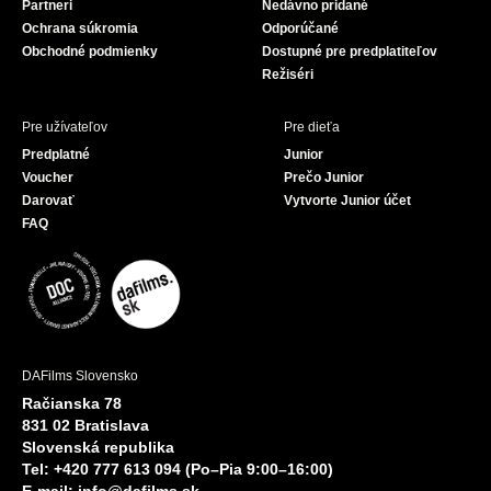
Partneri
Nedávno pridané
k
Ochrana súkromia
Odporúčané
Obchodné podmienky
Dostupné pre predplatiteľov
Režiséri
Pre užívateľov
Pre dieťa
Predplatné
Junior
Voucher
Prečo Junior
Darovať
Vytvorte Junior účet
FAQ
DAFilms Slovensko
Račianska 78
831 02 Bratislava
Slovenská republika
Tel: +420 777 613 094 (Po–Pia 9:00–16:00)
E-mail:
info@dafilms.sk