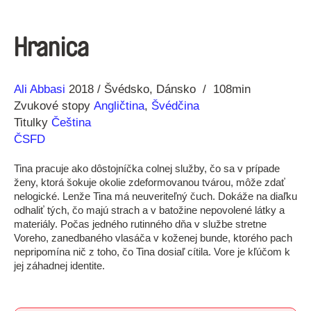
Hranica
Réžia
Rok
Ali Abbasi
2018
Švédsko
Dánsko
108min
výroby
Zvukové stopy
Angličtina
,
Švédčina
Titulky
Čeština
ČSFD
Tina pracuje ako dôstojníčka colnej služby, čo sa v prípade
ženy, ktorá šokuje okolie zdeformovanou tvárou, môže zdať
nelogické. Lenže Tina má neuveriteľný čuch. Dokáže na diaľku
odhaliť tých, čo majú strach a v batožine nepovolené látky a
materiály. Počas jedného rutinného dňa v službe stretne
Voreho, zanedbaného vlasáča v koženej bunde, ktorého pach
nepripomína nič z toho, čo Tina dosiaľ cítila. Vore je kľúčom k
jej záhadnej identite.