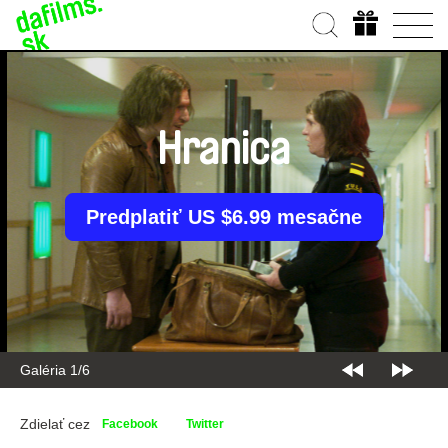
Hranica
Predplatiť US $6.99 mesačne
Galéria 2/6
Zdielať cez
Facebook
Twitter