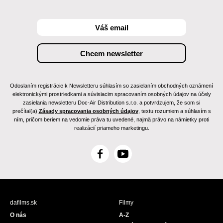
Odoslaním registrácie k Newsletteru súhlasím so zasielaním obchodných oznámení
elektronickými prostriedkami a súvisiacim spracovaním osobných údajov na účely
zasielania newsletteru Doc-Air Distribution s.r.o. a potvrdzujem, že som si
prečítal(a)
Zásady spracovania osobných údajov
, textu rozumiem a súhlasím s
ním, pričom beriem na vedomie práva tu uvedené, najmä právo na námietky proti
realizácií priameho marketingu.
F
Y
a
o
c
u
e
T
b
u
dafilms.sk
Filmy
o
b
O nás
A-Z
o
e