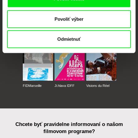
Povoliť výber
CPH:DOX
Doclisboa
Millennium Docs
DOK Leipzig
Against Gravity
Odmietnuť
FIDMarseille
Ji.hlava IDFF
Visions du Réel
Chcete byť pravidelne informovaní o našom
filmovom programe?