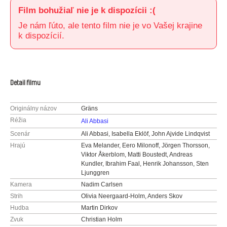
Film bohužiaľ nie je k dispozícii :(
Je nám ľúto, ale tento film nie je vo Vašej krajine
k dispozícií.
Detail filmu
Originálny názov
Gräns
Réžia
Ali Abbasi
Scenár
Ali Abbasi, Isabella Eklöf, John Ajvide Lindqvist
Hrajú
Eva Melander, Eero Milonoff, Jörgen Thorsson,
Viktor Åkerblom, Matti Boustedt, Andreas
Kundler, Ibrahim Faal, Henrik Johansson, Sten
Ljunggren
Kamera
Nadim Carlsen
Strih
Olivia Neergaard-Holm, Anders Skov
Hudba
Martin Dirkov
Zvuk
Christian Holm