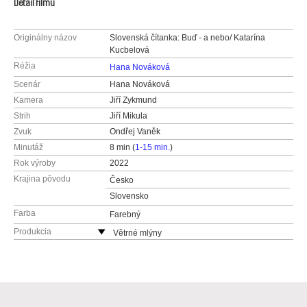
Detail filmu
Originálny názov
Slovenská čítanka: Buď - a nebo/ Katarína
Kucbelová
Réžia
Hana Nováková
Scenár
Hana Nováková
Kamera
Jiří Zykmund
Strih
Jiří Mikula
Zvuk
Ondřej Vaněk
Minutáž
8 min (
1-15 min.
)
Rok výroby
2022
Krajina pôvodu
Česko
Slovensko
Farba
Farebný
Produkcia
Větrné mlýny
Česko
web:
http://www.vetrnemlyny.cz/
e-mail:
redakce@vetrnemlyny.cz
,
obadalkova
@vetrnemlyny.cz