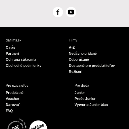
F
Y
a
o
c
u
e
T
b
u
dafilms.sk
Filmy
o
b
O nás
A-Z
o
e
Partneri
Nedávno pridané
k
Ochrana súkromia
Odporúčané
Obchodné podmienky
Dostupné pre predplatiteľov
Režiséri
Pre užívateľov
Pre dieťa
Predplatné
Junior
Voucher
Prečo Junior
Darovať
Vytvorte Junior účet
FAQ