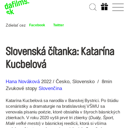
Zdielať cez
Facebook
Twitter
Slovenská čítanka: Katarína
Kucbelová
Réžia
Rok
Hana Nováková
2022
Česko
Slovensko
8min
výroby
Zvukové stopy
Slovenčina
Katarína Kucbelová sa narodila v Banskej Bystrici. Po štúdiu
scenáristiky a dramaturgie na bratislavskej VŠMU sa
venovala písaniu poézie, ktoré obsiahla v štyroch básnických
zbierkach. V roku 2020 vyšli prvé tri zbierky (
Duály, Šport,
Malé veľké mesto
) v básnickej reedícii, ktorá si všíma