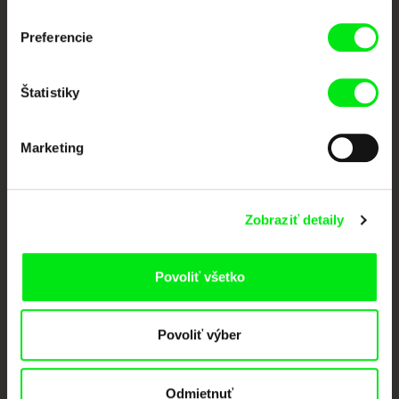
Portál DAFilms vznikol vďaka tvorivej spolupráci siedmich významných
Preferencie
európskych festivalov dokumentárneho filmu združených pod Doc Alliance.
Členovia Doc Alliance
Štatistiky
Marketing
Zobraziť detaily
CPH:DOX
Doclisboa
Millennium Docs
DOK Leipzig
Against Gravity
Povoliť všetko
Povoliť výber
Odmietnuť