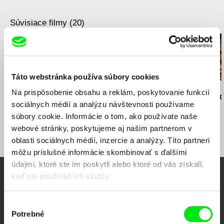
Súvisiace filmy (20)
Táto webstránka používa súbory cookies
Elo Havetta
Andrej Lettrich
Andrej Lettrich
Na prispôsobenie obsahu a reklám, poskytovanie funkcií
Ľalie poľné
Červené víno. 2. časť
Červené víno.
sociálnych médií a analýzu návštevnosti používame
súbory cookie. Informácie o tom, ako používate naše
webové stránky, poskytujeme aj našim partnerom v
oblasti sociálnych médií, inzercie a analýzy. Títo partneri
môžu príslušné informácie skombinovať s ďalšími
údajmi, ktoré ste im poskytli alebo ktoré od vás získali,
keď ste používali ich služby.
Vaše online kino
Výber
Nové filmy každý týždeň
Potrebné
súhlasu