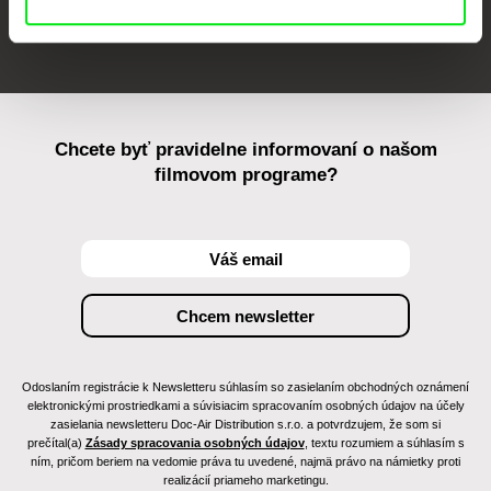
FIDMarseille
Ji.hlava IDFF
Visions du Réel
Chcete byť pravidelne informovaní o našom
filmovom programe?
Odoslaním registrácie k Newsletteru súhlasím so zasielaním obchodných oznámení
elektronickými prostriedkami a súvisiacim spracovaním osobných údajov na účely
zasielania newsletteru Doc-Air Distribution s.r.o. a potvrdzujem, že som si
prečítal(a)
Zásady spracovania osobných údajov
, textu rozumiem a súhlasím s
ním, pričom beriem na vedomie práva tu uvedené, najmä právo na námietky proti
realizácií priameho marketingu.