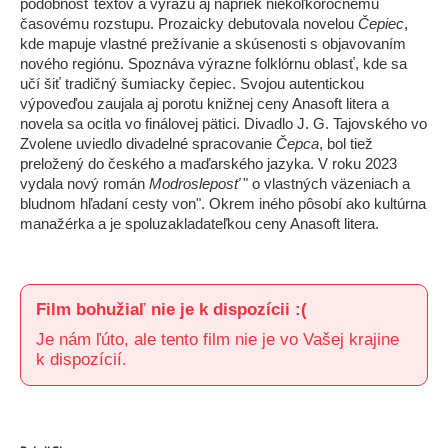
podobnosť textov a výrazu aj napriek niekoľkoročnému
časovému rozstupu. Prozaicky debutovala novelou
Čepiec
,
kde mapuje vlastné prežívanie a skúsenosti s objavovaním
nového regiónu. Spoznáva výrazne folklórnu oblasť, kde sa
učí šiť tradičný šumiacky čepiec. Svojou autentickou
výpoveďou zaujala aj porotu knižnej ceny Anasoft litera a
novela sa ocitla vo finálovej pätici. Divadlo J. G. Tajovského vo
Zvolene uviedlo divadelné spracovanie
Čepca
, bol tiež
preložený do českého a maďarského jazyka. V roku 2023
vydala nový román
Modrosleposť
" o vlastných väzeniach a
bludnom hľadaní cesty von". Okrem iného pôsobí ako kultúrna
manažérka a je spoluzakladateľkou ceny Anasoft litera.
Film bohužiaľ nie je k dispozícii :(
Je nám ľúto, ale tento film nie je vo Vašej krajine
k dispozícií.