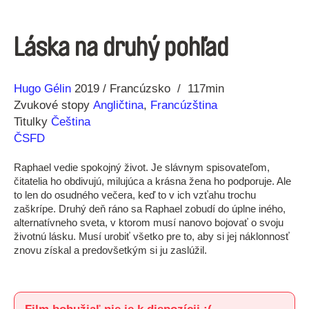
Láska na druhý pohľad
Réžia
Rok
Hugo Gélin
2019
Francúzsko
117min
výroby
Zvukové stopy
Angličtina
,
Francúzština
Titulky
Čeština
ČSFD
Raphael vedie spokojný život. Je slávnym spisovateľom,
čitatelia ho obdivujú, milujúca a krásna žena ho podporuje. Ale
to len do osudného večera, keď to v ich vzťahu trochu
zaškrípe. Druhý deň ráno sa Raphael zobudí do úplne iného,
alternatívneho sveta, v ktorom musí nanovo bojovať o svoju
životnú lásku. Musí urobiť všetko pre to, aby si jej náklonnosť
znovu získal a predovšetkým si ju zaslúžil.