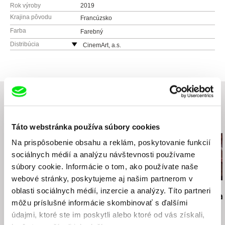
Rok výroby
2019
Krajina pôvodu
Francúzsko
Farba
Farebný
Distribúcia
CinemArt, a.s.
Národní třída 28
111 21 Praha 1
Česko
web:
http://www.cinemart.cz
tel: +420 224 949 110
fax: +420 221 105 220
Súvisiace filmy (20)
Táto webstránka používa súbory cookies
e-mail:
info@cinemart.cz
Na prispôsobenie obsahu a reklám, poskytovanie funkcií
sociálnych médií a analýzu návštevnosti používame
súbory cookie. Informácie o tom, ako používate naše
webové stránky, poskytujeme aj našim partnerom v
Jiří Menzel
Martin Hollý
Martin Hollý
oblasti sociálnych médií, inzercie a analýzy. Títo partneri
Na samotě u lesa
Prípad pre obhajcu
Smrť šitá na
môžu príslušné informácie skombinovať s ďalšími
údajmi, ktoré ste im poskytli alebo ktoré od vás získali,