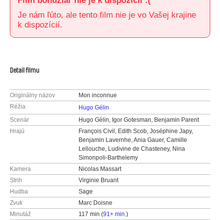
Film bohužiaľ nie je k dispozícii :(
Je nám ľúto, ale tento film nie je vo Vašej krajine
k dispozícií.
Detail filmu
Originálny názov
Mon inconnue
Réžia
Hugo Gélin
Scenár
Hugo Gélin, Igor Gotesman, Benjamin Parent
Hrajú
François Civil, Edith Scob, Joséphine Japy,
Benjamin Lavernhe, Ania Gauer, Camille
Lellouche, Ludivine de Chasteney, Nina
Simonpoli-Barthelemy
Kamera
Nicolas Massart
Strih
Virginie Bruant
Hudba
Sage
Zvuk
Marc Doisne
Minutáž
117 min (
91+ min.
)