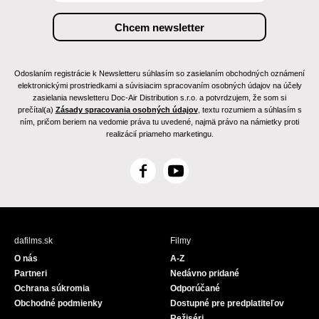
Odoslaním registrácie k Newsletteru súhlasím so zasielaním obchodných oznámení
elektronickými prostriedkami a súvisiacim spracovaním osobných údajov na účely
zasielania newsletteru Doc-Air Distribution s.r.o. a potvrdzujem, že som si
prečítal(a)
Zásady spracovania osobných údajov
, textu rozumiem a súhlasím s
ním, pričom beriem na vedomie práva tu uvedené, najmä právo na námietky proti
realizácií priameho marketingu.
F
Y
a
o
c
u
e
T
b
u
dafilms.sk
Filmy
o
b
O nás
A-Z
o
e
Partneri
Nedávno pridané
k
Ochrana súkromia
Odporúčané
Obchodné podmienky
Dostupné pre predplatiteľov
Režiséri