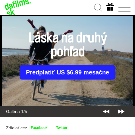
Láska na druhý
pohľad
Predplatiť US $6.99 mesačne
Galéria 1/5
Zdielať cez
Facebook
Twitter