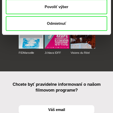
CPH:DOX
Doclisboa
Millennium Docs
DOK Leipzig
Povoliť výber
Against Gravity
Odmietnuť
FIDMarseille
Ji.hlava IDFF
Visions du Réel
Chcete byť pravidelne informovaní o našom
filmovom programe?