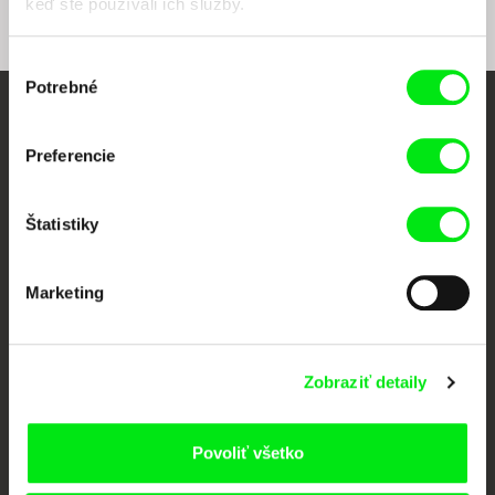
keď ste používali ich služby.
Výber
Potrebné
súhlasu
Vaše online kino
Preferencie
Nové filmy každý týždeň
Štatistiky
Portál DAFilms vznikol vďaka tvorivej spolupráci siedmich významných
európskych festivalov dokumentárneho filmu združených pod Doc Alliance.
Marketing
Členovia Doc Alliance
Zobraziť detaily
Povoliť všetko