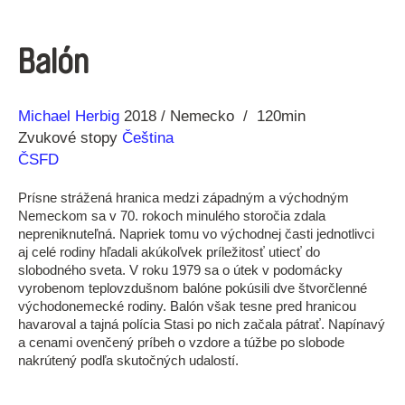
Balón
Réžia
Rok
Michael Herbig
2018
Nemecko
120min
výroby
Zvukové stopy
Čeština
ČSFD
Prísne strážená hranica medzi západným a východným
Nemeckom sa v 70. rokoch minulého storočia zdala
nepreniknuteľná. Napriek tomu vo východnej časti jednotlivci
aj celé rodiny hľadali akúkoľvek príležitosť utiecť do
slobodného sveta. V roku 1979 sa o útek v podomácky
vyrobenom teplovzdušnom balóne pokúsili dve štvorčlenné
východonemecké rodiny. Balón však tesne pred hranicou
havaroval a tajná polícia Stasi po nich začala pátrať. Napínavý
a cenami ovenčený príbeh o vzdore a túžbe po slobode
nakrútený podľa skutočných udalostí.