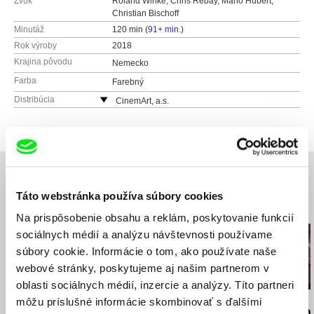
Zvuk
Roland Winke, Chris Rebay, Mario Hubert,
Christian Bischoff
Minutáž
120 min (
91+ min.
)
Rok výroby
2018
Krajina pôvodu
Nemecko
Farba
Farebný
Distribúcia
CinemArt, a.s.
Národní třída 28
111 21 Praha 1
Česko
web:
http://www.cinemart.cz
tel: +420 224 949 110
Táto webstránka používa súbory cookies
fax: +420 221 105 220
Súvisiace filmy (20)
e-mail:
info@cinemart.cz
Na prispôsobenie obsahu a reklám, poskytovanie funkcií
sociálnych médií a analýzu návštevnosti používame
súbory cookie. Informácie o tom, ako používate naše
webové stránky, poskytujeme aj našim partnerom v
oblasti sociálnych médií, inzercie a analýzy. Títo partneri
môžu príslušné informácie skombinovať s ďalšími
Jiří Menzel
Martin Hollý
Martin Hollý
Na samotě u lesa
Prípad pre obhajcu
Smrť šitá na