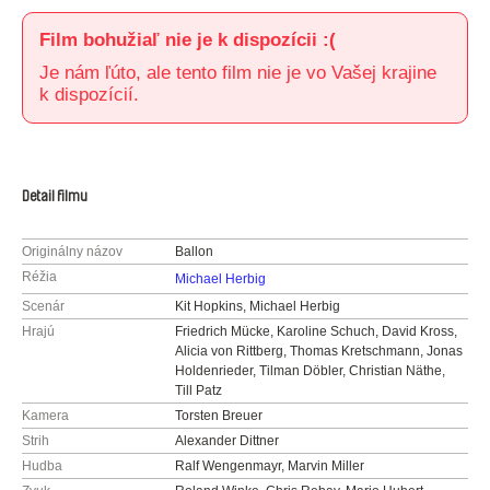
Film bohužiaľ nie je k dispozícii :(
Je nám ľúto, ale tento film nie je vo Vašej krajine
k dispozícií.
Detail filmu
Originálny názov
Ballon
Réžia
Michael Herbig
Scenár
Kit Hopkins, Michael Herbig
Hrajú
Friedrich Mücke, Karoline Schuch, David Kross,
Alicia von Rittberg, Thomas Kretschmann, Jonas
Holdenrieder, Tilman Döbler, Christian Näthe,
Till Patz
Kamera
Torsten Breuer
Strih
Alexander Dittner
Hudba
Ralf Wengenmayr, Marvin Miller