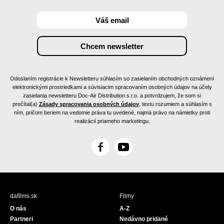
Odoslaním registrácie k Newsletteru súhlasím so zasielaním obchodných oznámení
elektronickými prostriedkami a súvisiacim spracovaním osobných údajov na účely
zasielania newsletteru Doc-Air Distribution s.r.o. a potvrdzujem, že som si
prečítal(a)
Zásady spracovania osobných údajov
, textu rozumiem a súhlasím s
ním, pričom beriem na vedomie práva tu uvedené, najmä právo na námietky proti
realizácií priameho marketingu.
F
Y
a
o
c
u
e
T
b
u
dafilms.sk
Filmy
o
b
O nás
A-Z
o
e
Partneri
Nedávno pridané
k