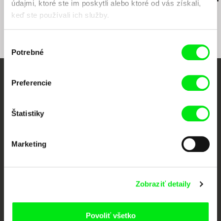
údajmi, ktoré ste im poskytli alebo ktoré od vás získali,
keď ste používali ich služby.
Výber
Potrebné
súhlasu
Preferencie
Vaše online kino
Nové filmy každý týždeň
Štatistiky
Portál DAFilms vznikol vďaka tvorivej spolupráci siedmich významných
Marketing
európskych festivalov dokumentárneho filmu združených pod Doc Alliance.
Členovia Doc Alliance
Zobraziť detaily
Povoliť všetko