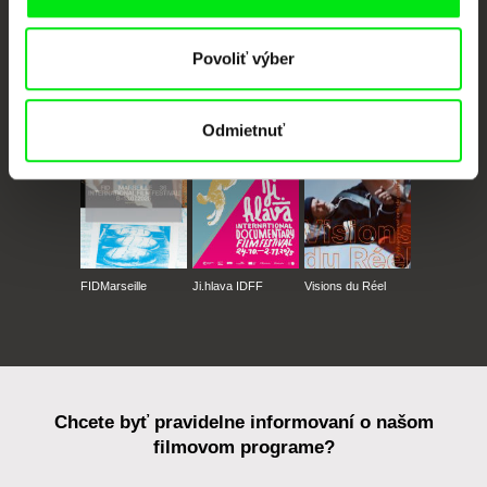
Povoliť výber
CPH:DOX
Doclisboa
Millennium Docs
DOK Leipzig
Against Gravity
Odmietnuť
FIDMarseille
Ji.hlava IDFF
Visions du Réel
Chcete byť pravidelne informovaní o našom
filmovom programe?