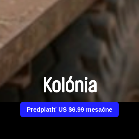
Kolónia
Predplatiť US $6.99 mesačne