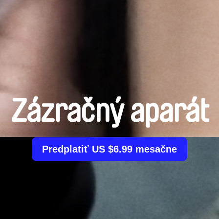
Zázračný aparát
Predplatiť US $6.99 mesačne