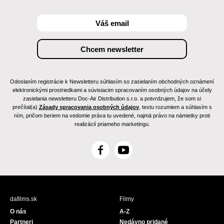
Odoslaním registrácie k Newsletteru súhlasím so zasielaním obchodných oznámení
elektronickými prostriedkami a súvisiacim spracovaním osobných údajov na účely
zasielania newsletteru Doc-Air Distribution s.r.o. a potvrdzujem, že som si
prečítal(a)
Zásady spracovania osobných údajov
, textu rozumiem a súhlasím s
ním, pričom beriem na vedomie práva tu uvedené, najmä právo na námietky proti
realizácií priameho marketingu.
F
Y
a
o
c
u
e
T
b
u
dafilms.sk
Filmy
o
b
O nás
A-Z
o
e
Partneri
Nedávno pridané