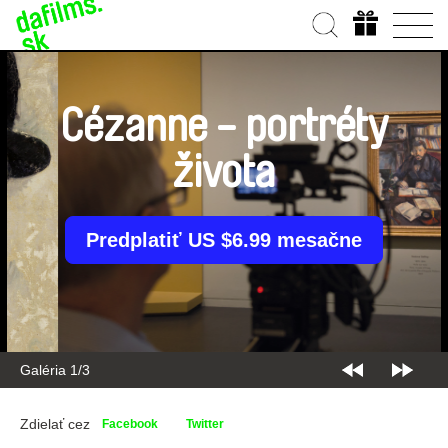
Cézanne - portréty
života
Predplatiť US $6.99 mesačne
Galéria 2/3
Zdielať cez
Facebook
Twitter