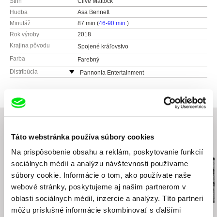
Strih
Clive Mattock
Hudba
Asa Bennett
Minutáž
87 min (
46-90 min.
)
Rok výroby
2018
Krajina pôvodu
Spojené kráľovstvo
Farba
Farebný
Distribúcia
Pannonia Entertainment
Česko
web:
http://www.pannonia-entertainment.eu
e-mail:
distribuce@pannonia-entertainment.eu
Táto webstránka používa súbory cookies
Súvisiace filmy (20)
Na prispôsobenie obsahu a reklám, poskytovanie funkcií
sociálnych médií a analýzu návštevnosti používame
súbory cookie. Informácie o tom, ako používate naše
webové stránky, poskytujeme aj našim partnerom v
oblasti sociálnych médií, inzercie a analýzy. Títo partneri
môžu príslušné informácie skombinovať s ďalšími
Jan Němec
Dušan Hanák
Dušan Hanák