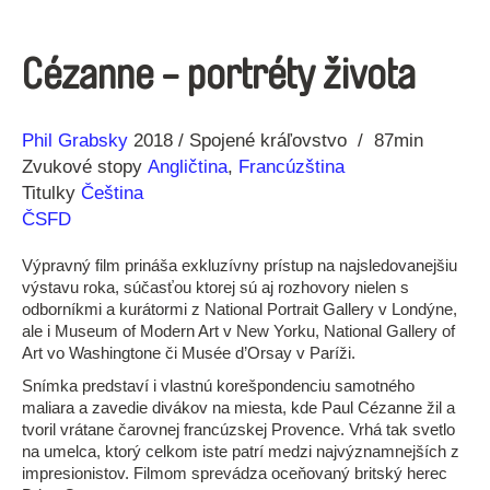
Cézanne - portréty života
Réžia
Rok
Phil Grabsky
2018
Spojené kráľovstvo
87min
výroby
Zvukové stopy
Angličtina
,
Francúzština
Titulky
Čeština
ČSFD
Výpravný film prináša exkluzívny prístup na najsledovanejšiu
výstavu roka, súčasťou ktorej sú aj rozhovory nielen s
odborníkmi a kurátormi z National Portrait Gallery v Londýne,
ale i Museum of Modern Art v New Yorku, National Gallery of
Art vo Washingtone či Musée d’Orsay v Paríži.
Snímka predstaví i vlastnú korešpondenciu samotného
maliara a zavedie divákov na miesta, kde Paul Cézanne žil a
tvoril vrátane čarovnej francúzskej Provence. Vrhá tak svetlo
na umelca, ktorý celkom iste patrí medzi najvýznamnejších z
impresionistov. Filmom sprevádza oceňovaný britský herec