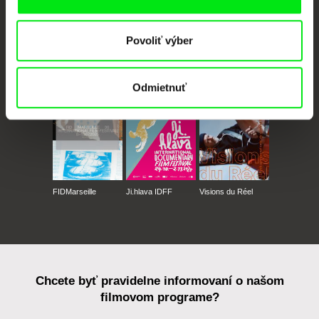
Povoliť výber
CPH:DOX
Doclisboa
Millennium Docs
DOK Leipzig
Against Gravity
Odmietnuť
FIDMarseille
Ji.hlava IDFF
Visions du Réel
Chcete byť pravidelne informovaní o našom
filmovom programe?