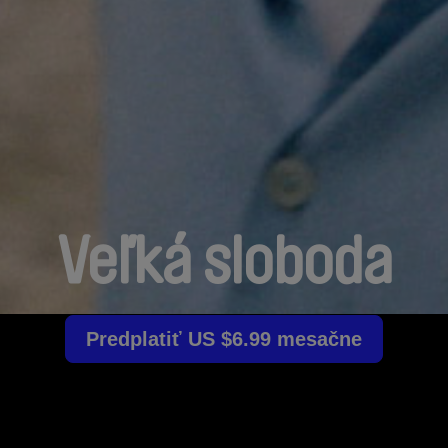
Veľká sloboda
Predplatiť US $6.99 mesačne