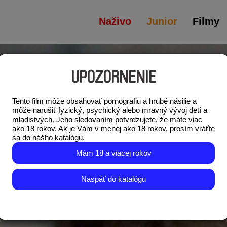
Naživo
Junior
Filmy
UPOZORNENIE
Tento film môže obsahovať pornografiu a hrubé násilie a
môže narušiť fyzický, psychický alebo mravný vývoj detí a
mladistvých. Jeho sledovaním potvrdzujete, že máte viac
ako 18 rokov. Ak je Vám v menej ako 18 rokov, prosím vráťte
sa do nášho katalógu.
Mám 18 a viacej rokov
Naspäť do katalógu