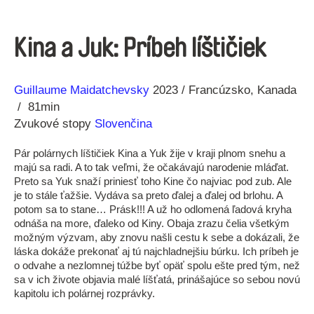
Kina a Juk: Príbeh líštičiek
Réžia
Rok
Guillaume Maidatchevsky
2023
Francúzsko
Kanada
výroby
81min
Zvukové stopy
Slovenčina
Pár polárnych líštičiek Kina a Yuk žije v kraji plnom snehu a
majú sa radi. A to tak veľmi, že očakávajú narodenie mláďat.
Preto sa Yuk snaží priniesť toho Kine čo najviac pod zub. Ale
je to stále ťažšie. Vydáva sa preto ďalej a ďalej od brlohu. A
potom sa to stane… Prásk!!! A už ho odlomená ľadová kryha
odnáša na more, ďaleko od Kiny. Obaja zrazu čelia všetkým
možným výzvam, aby znovu našli cestu k sebe a dokázali, že
láska dokáže prekonať aj tú najchladnejšiu búrku. Ich príbeh je
o odvahe a nezlomnej túžbe byť opäť spolu ešte pred tým, než
sa v ich živote objavia malé líšťatá, prinášajúce so sebou novú
kapitolu ich polárnej rozprávky.