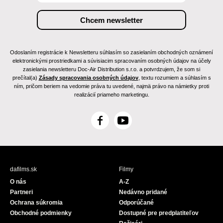
Odoslaním registrácie k Newsletteru súhlasím so zasielaním obchodných oznámení
elektronickými prostriedkami a súvisiacim spracovaním osobných údajov na účely
zasielania newsletteru Doc-Air Distribution s.r.o. a potvrdzujem, že som si
prečítal(a)
Zásady spracovania osobných údajov
, textu rozumiem a súhlasím s
ním, pričom beriem na vedomie práva tu uvedené, najmä právo na námietky proti
realizácií priameho marketingu.
F
Y
a
o
c
u
e
T
b
u
dafilms.sk
Filmy
o
b
O nás
A-Z
o
e
Partneri
Nedávno pridané
k
Ochrana súkromia
Odporúčané
Obchodné podmienky
Dostupné pre predplatiteľov