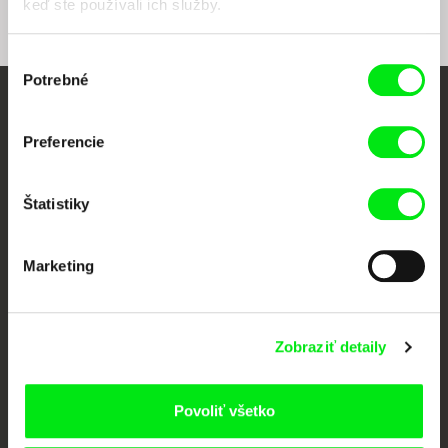
keď ste používali ich služby.
Výber
Potrebné
súhlasu
Vaše online kino
Preferencie
Nové filmy každý týždeň
Štatistiky
Portál DAFilms vznikol vďaka tvorivej spolupráci siedmich významných
európskych festivalov dokumentárneho filmu združených pod Doc Alliance.
Marketing
Členovia Doc Alliance
Zobraziť detaily
Povoliť všetko