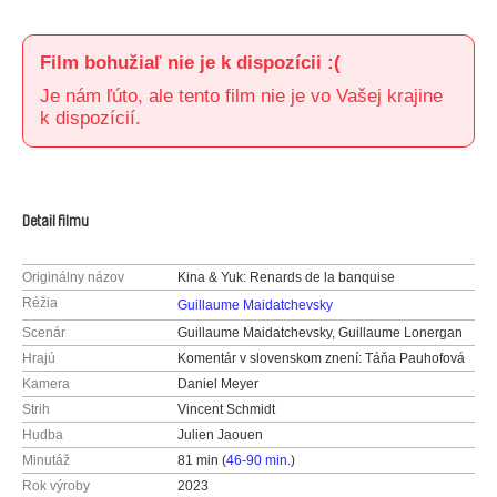
Film bohužiaľ nie je k dispozícii :(
Je nám ľúto, ale tento film nie je vo Vašej krajine
k dispozícií.
Detail filmu
Originálny názov
Kina & Yuk: Renards de la banquise
Réžia
Guillaume Maidatchevsky
Scenár
Guillaume Maidatchevsky, Guillaume Lonergan
Hrajú
Komentár v slovenskom znení: Táňa Pauhofová
Kamera
Daniel Meyer
Strih
Vincent Schmidt
Hudba
Julien Jaouen
Minutáž
81 min (
46-90 min.
)
Rok výroby
2023