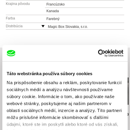
Krajina pôvodu
Francúzsko
Kanada
Farba
Farebný
Distribúcia
Magic Box Slovakia, s.r.o.
Trenčianska 47
821 09 Bratislava
Slovensko
web:
http://www.magicbox.sk/
Súvisiace filmy (20)
Táto webstránka používa súbory cookies
Na prispôsobenie obsahu a reklám, poskytovanie funkcií
sociálnych médií a analýzu návštevnosti používame
súbory cookie. Informácie o tom, ako používate naše
webové stránky, poskytujeme aj našim partnerom v
Gilles de Maistre
Jiří Menzel
Martin Hollý
oblasti sociálnych médií, inzercie a analýzy. Títo partneri
Vlk a lev
Na samotě u lesa
Prípad pre o
môžu príslušné informácie skombinovať s ďalšími
údajmi, ktoré ste im poskytli alebo ktoré od vás získali,