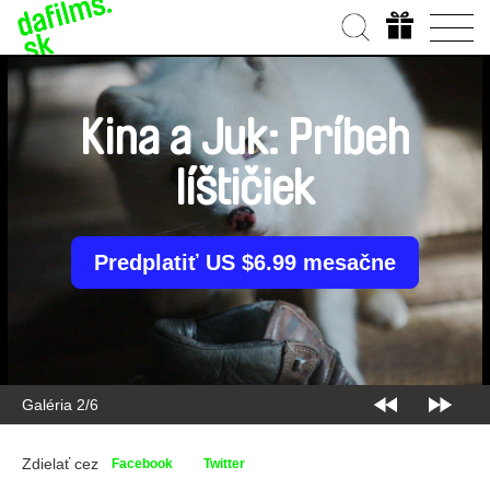
Kina a Juk: Príbeh
líštičiek
Predplatiť US $6.99 mesačne
Galéria 2/6
Zdielať cez
Facebook
Twitter