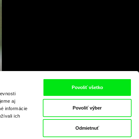
Povoliť všetko
evnosti
jeme aj
Povoliť výber
né informácie
žívali ich
Odmietnuť