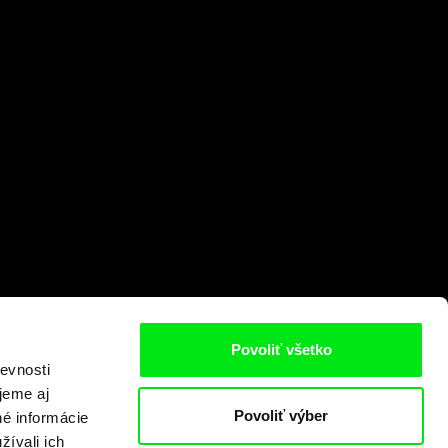
Povoliť všetko
evnosti
jeme aj
Povoliť výber
né informácie
žívali ich