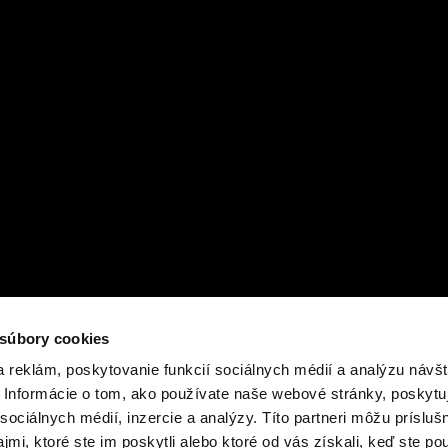
 súbory cookies
 reklám, poskytovanie funkcií sociálnych médií a analýzu návšt
Informácie o tom, ako používate naše webové stránky, poskytu
sociálnych médií, inzercie a analýzy. Títo partneri môžu prísluš
mi, ktoré ste im poskytli alebo ktoré od vás získali, keď ste pou