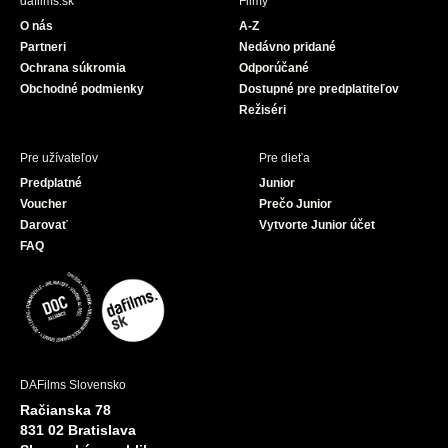
dafilms.sk
Filmy
o
b
O nás
A-Z
o
e
Partneri
Nedávno pridané
k
Ochrana súkromia
Odporúčané
Obchodné podmienky
Dostupné pre predplatiteľov
Režiséri
Pre užívateľov
Pre dieťa
Predplatné
Junior
Voucher
Prečo Junior
Darovať
Vytvorte Junior účet
FAQ
DAFilms Slovensko
Račianska 78
831 02 Bratislava