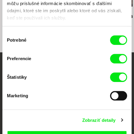
môžu príslušné informácie skombinovať s ďalšími
údajmi, ktoré ste im poskytli alebo ktoré od vás získali,
Jiří Menzel
Martin Hollý
Martin Hollý
Na samotě u lesa
Prípad pre obhajcu
Smrť šitá na
keď ste používali ich služby.
Výber
Potrebné
súhlasu
Preferencie
Vaše online kino
Štatistiky
Nové filmy každý týždeň
Marketing
Portál DAFilms vznikol vďaka tvorivej spolupráci siedmich významných
európskych festivalov dokumentárneho filmu združených pod Doc Alliance.
Členovia Doc Alliance
Zobraziť detaily