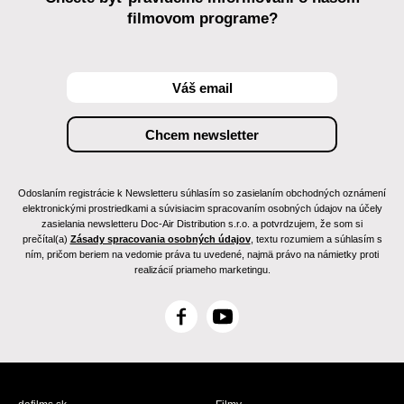
filmovom programe?
Odoslaním registrácie k Newsletteru súhlasím so zasielaním obchodných oznámení
elektronickými prostriedkami a súvisiacim spracovaním osobných údajov na účely
zasielania newsletteru Doc-Air Distribution s.r.o. a potvrdzujem, že som si
prečítal(a)
Zásady spracovania osobných údajov
, textu rozumiem a súhlasím s
ním, pričom beriem na vedomie práva tu uvedené, najmä právo na námietky proti
realizácií priameho marketingu.
F
Y
a
o
c
u
e
T
b
u