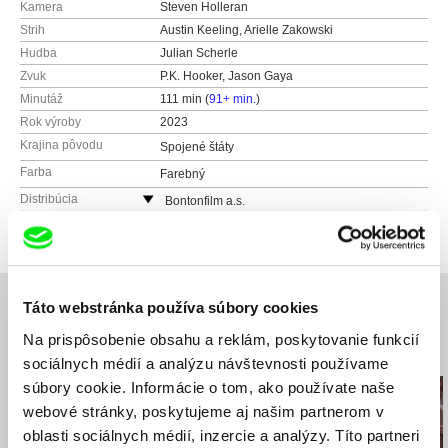
Kamera
Steven Holleran
Strih
Austin Keeling, Arielle Zakowski
Hudba
Julian Scherle
Zvuk
P.K. Hooker, Jason Gaya
Minutáž
111 min (
91+ min.
)
Rok výroby
2023
Krajina pôvodu
Spojené štáty
Farba
Farebný
Distribúcia
Bontonfilm a.s.
Česko
web:
http://www.bontonfilm.cz
e-mail:
petra.pachl@bontonfilm.cz
Táto webstránka používa súbory cookies
Na prispôsobenie obsahu a reklám, poskytovanie funkcií
Súvisiace filmy (20)
sociálnych médií a analýzu návštevnosti používame
súbory cookie. Informácie o tom, ako používate naše
webové stránky, poskytujeme aj našim partnerom v
oblasti sociálnych médií, inzercie a analýzy. Títo partneri