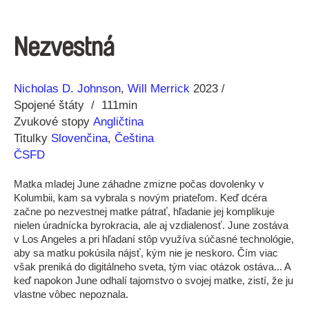
Nezvestná
Réžia
Rok
Nicholas D. Johnson
Will Merrick
2023
výroby
Spojené štáty
111min
Zvukové stopy
Angličtina
Titulky
Slovenčina
,
Čeština
ČSFD
Matka mladej June záhadne zmizne počas dovolenky v
Kolumbii, kam sa vybrala s novým priateľom. Keď dcéra
začne po nezvestnej matke pátrať, hľadanie jej komplikuje
nielen úradnícka byrokracia, ale aj vzdialenosť. June zostáva
v Los Angeles a pri hľadaní stôp využíva súčasné technológie,
aby sa matku pokúsila nájsť, kým nie je neskoro. Čím viac
však preniká do digitálneho sveta, tým viac otázok ostáva... A
keď napokon June odhalí tajomstvo o svojej matke, zistí, že ju
vlastne vôbec nepoznala.