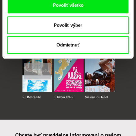
Povoliť všetko
Povoliť výber
CPH:DOX
Doclisboa
Millennium Docs
DOK Leipzig
Odmietnuť
Against Gravity
FIDMarseille
Ji.hlava IDFF
Visions du Réel
Chcete byť pravidelne informovaní o našom