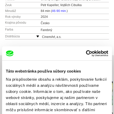
Zvuk
Petr Kapeller, Vojtěch Cibulka
Minutáž
84 min (
46-90 min.
)
Rok výroby
2024
Krajina pôvodu
Česko
Farba
Farebný
Distribúcia
CinemArt, a.s.
Národní třída 28
111 21 Praha 1
Česko
web:
http://www.cinemart.cz
tel: +420 224 949 110
Táto webstránka používa súbory cookies
fax: +420 221 105 220
Súvisiace filmy (20)
e-mail:
info@cinemart.cz
Na prispôsobenie obsahu a reklám, poskytovanie funkcií
sociálnych médií a analýzu návštevnosti používame
súbory cookie. Informácie o tom, ako používate naše
webové stránky, poskytujeme aj našim partnerom v
oblasti sociálnych médií, inzercie a analýzy. Títo partneri
môžu príslušné informácie skombinovať s ďalšími
Anastasiia Falileieva
Osman Cerfon
Osman Cerfon
Zomrela som v Irpini
Aaaa!
Skočím si po