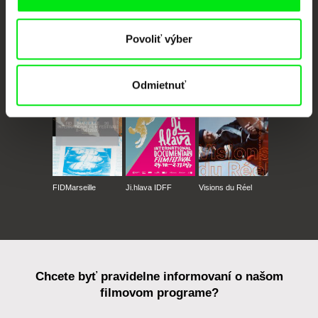
Povoliť výber
CPH:DOX
Doclisboa
Millennium Docs
DOK Leipzig
Against Gravity
Odmietnuť
FIDMarseille
Ji.hlava IDFF
Visions du Réel
Chcete byť pravidelne informovaní o našom
filmovom programe?