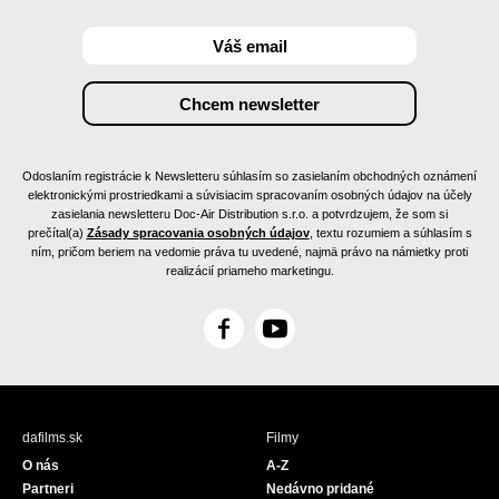
Odoslaním registrácie k Newsletteru súhlasím so zasielaním obchodných oznámení
elektronickými prostriedkami a súvisiacim spracovaním osobných údajov na účely
zasielania newsletteru Doc-Air Distribution s.r.o. a potvrdzujem, že som si
prečítal(a)
Zásady spracovania osobných údajov
, textu rozumiem a súhlasím s
ním, pričom beriem na vedomie práva tu uvedené, najmä právo na námietky proti
realizácií priameho marketingu.
F
Y
a
o
c
u
e
T
b
u
dafilms.sk
Filmy
o
b
O nás
A-Z
o
e
Partneri
Nedávno pridané
k