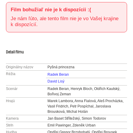
Film bohužiaľ nie je k dispozícii :(
Je nám ľúto, ale tento film nie je vo Vašej krajine
k dispozícií.
Detail filmu
Originálny názov
Pyšná princezna
Réžia
Radek Beran
David Lisý
Scenár
Radek Beran, Henryk Bloch, Oldřich Kautský,
Bořivoj Zeman
Hrajú
Marek Lambora, Anna Fialová, Aleš Procházka,
Vasil Fridrich, Petr Pospíchal, Jaroslava
Brousková, Michal Holán
Kamera
Jan Baset Střítežský, Simon Todorov
Strih
Emil Pawinger, Zdeněk Urban
Hudba
Ondřej Gregor Brzobohatý, Ondřej Brousek