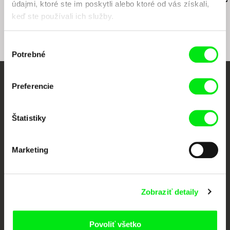
údajmi, ktoré ste im poskytli alebo ktoré od vás získali,
keď ste používali ich služby.
Výber
Potrebné
súhlasu
Preferencie
Vaše online kino
Nové filmy každý týždeň
Štatistiky
Portál DAFilms vznikol vďaka tvorivej spolupráci siedmich významných
Marketing
európskych festivalov dokumentárneho filmu združených pod Doc Alliance.
Členovia Doc Alliance
Zobraziť detaily
Povoliť všetko