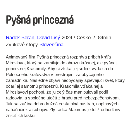
Pyšná princezná
Réžia
Rok
Radek Beran
David Lisý
2024
Česko
84min
výroby
Zvukové stopy
Slovenčina
Animovaný film Pyšná princezná rozpráva príbeh kráľa
Miroslava, ktorý sa zamiluje do obrazu krásnej, ale pyšnej
princeznej Krasomily. Aby si získal jej srdce, vydá sa do
Polnočného kráľovstva v prestrojení za obyčajného
záhradníka. Následne objaví neobyčajný spievajúci kvet, ktorý
očarí aj samotnú princeznú. Krasomila vďaka nej a
Miroslavovi pochopí, že ju celý čas manipulovali podlí
radcovia, a spoločne utečú z hradu pred nebezpečenstvom.
Tak sa začína dobrodružná cesta plná nástrah, napínavých
naháňačiek a súbojov. Zlý radca Maximus je totiž odhodlaný
zničiť ich lásku