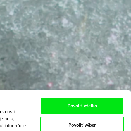
Povoliť všetko
evnosti
jeme aj
Povoliť výber
né informácie