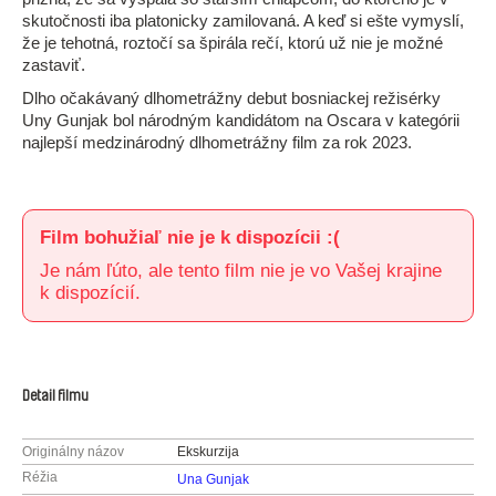
skutočnosti iba platonicky zamilovaná. A keď si ešte vymyslí,
že je tehotná, roztočí sa špirála rečí, ktorú už nie je možné
zastaviť.
Dlho očakávaný dlhometrážny debut bosniackej režisérky
Uny Gunjak bol národným kandidátom na Oscara v kategórii
najlepší medzinárodný dlhometrážny film za rok 2023.
Film bohužiaľ nie je k dispozícii :(
Je nám ľúto, ale tento film nie je vo Vašej krajine
k dispozícií.
Detail filmu
Originálny názov
Ekskurzija
Réžia
Una Gunjak