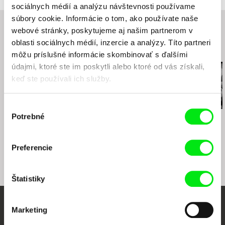
sociálnych médií a analýzu návštevnosti používame
811 09 Bratislava
Slovensko
súbory cookie. Informácie o tom, ako používate naše
web:
http://www.asfk.sk/
webové stránky, poskytujeme aj našim partnerom v
e-mail:
asfk@asfk.sk
oblasti sociálnych médií, inzercie a analýzy. Títo partneri
Súvisiace filmy (20)
môžu príslušné informácie skombinovať s ďalšími
údajmi, ktoré ste im poskytli alebo ktoré od vás získali,
keď ste používali ich služby.
Výber
Potrebné
súhlasu
Dušan Hanák
Dušan Hanák
Štefan Uher
Ja milujem, ty miluješ
Ružové sny
Slnko v sieti
Preferencie
Štatistiky
Marketing
Vaše online kino