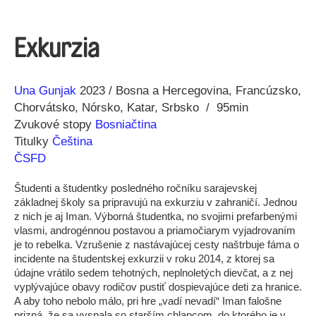
Exkurzia
Réžia
Rok
Una Gunjak
2023
Bosna a Hercegovina
Francúzsko
výroby
Chorvátsko
Nórsko
Katar
Srbsko
95min
Zvukové stopy
Bosniačtina
Titulky
Čeština
ČSFD
Študenti a študentky posledného ročníku sarajevskej
základnej školy sa pripravujú na exkurziu v zahraničí. Jednou
z nich je aj Iman. Výborná študentka, no svojimi prefarbenými
vlasmi, androgénnou postavou a priamočiarym vyjadrovaním
je to rebelka. Vzrušenie z nastávajúcej cesty naštrbuje fáma o
incidente na študentskej exkurzii v roku 2014, z ktorej sa
údajne vrátilo sedem tehotných, neplnoletých dievčat, a z nej
vyplývajúce obavy rodičov pustiť dospievajúce deti za hranice.
A aby toho nebolo málo, pri hre „vadí nevadí“ Iman falošne
prizná, že sa vyspala so starším chlapcom, do ktorého je v