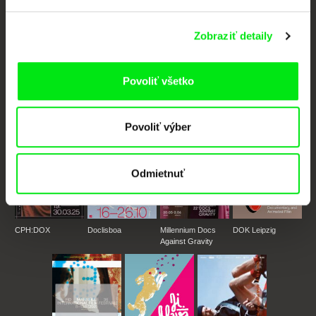
Nové filmy každý týždeň
Zobraziť detaily
Portál DAFilms vznikol vďaka tvorivej spolupráci siedmich významných
európskych festivalov dokumentárneho filmu združených pod Doc Alliance.
Povoliť všetko
Členovia Doc Alliance
Povoliť výber
Odmietnuť
CPH:DOX
Doclisboa
Millennium Docs
DOK Leipzig
Against Gravity