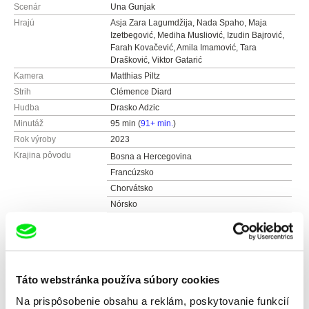
Scenár
Una Gunjak
Hrajú
Asja Zara Lagumdžija, Nada Spaho, Maja
Izetbegović, Mediha Musliović, Izudin Bajrović,
Farah Kovačević, Amila Imamović, Tara
Drašković, Viktor Gatarić
Kamera
Matthias Piltz
Strih
Clémence Diard
Hudba
Drasko Adzic
Minutáž
95 min (
91+ min.
)
Rok výroby
2023
Krajina pôvodu
Bosna a Hercegovina
Francúzsko
Chorvátsko
Nórsko
Katar
Srbsko
Farba
Farebný
Distribúcia
Asociácia slovenských filmových klubov (ASF
Táto webstránka používa súbory cookies
K)
Na prispôsobenie obsahu a reklám, poskytovanie funkcií
Grösslingová 43