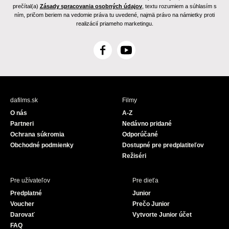
prečítal(a)
Zásady spracovania osobných údajov
, textu rozumiem a súhlasím s
ním, pričom beriem na vedomie práva tu uvedené, najmä právo na námietky proti
realizácií priameho marketingu.
F
Y
a
o
c
u
e
T
b
u
dafilms.sk
Filmy
o
b
O nás
A-Z
o
e
Partneri
Nedávno pridané
k
Ochrana súkromia
Odporúčané
Obchodné podmienky
Dostupné pre predplatiteľov
Režiséri
Pre užívateľov
Pre dieťa
Predplatné
Junior
Voucher
Prečo Junior
Darovať
Vytvorte Junior účet
FAQ