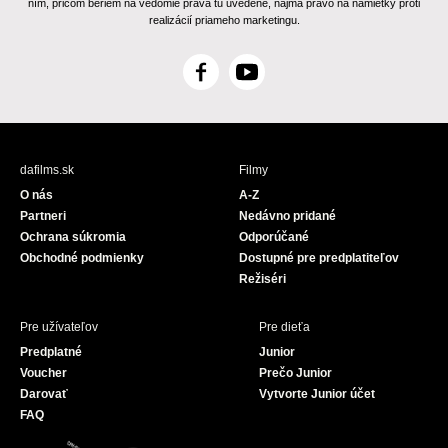
ním, pričom beriem na vedomie práva tu uvedené, najmä právo na námietky proti
realizácií priameho marketingu.
F
Y
a
o
c
u
e
T
b
u
dafilms.sk
Filmy
o
b
O nás
A-Z
o
e
Partneri
Nedávno pridané
k
Ochrana súkromia
Odporúčané
Obchodné podmienky
Dostupné pre predplatiteľov
Režiséri
Pre užívateľov
Pre dieťa
Predplatné
Junior
Voucher
Prečo Junior
Darovať
Vytvorte Junior účet
FAQ