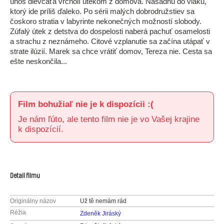
únos dievčaťa vrcholí útekom z domova. Nasadnú do vlaku,
ktorý ide príliš ďaleko. Po sérii malých dobrodružstiev sa
čoskoro stratia v labyrinte nekonečných možností slobody.
Zúfalý útek z detstva do dospelosti naberá pachuť osamelosti
a strachu z neznámeho. Citové vzplanutie sa začína utápať v
strate ilúzií. Marek sa chce vrátiť domov, Tereza nie. Cesta sa
ešte neskončila...
Film bohužiaľ nie je k dispozícii :(
Je nám ľúto, ale tento film nie je vo Vašej krajine
k dispozícií.
Detail filmu
Originálny názov
Už tě nemám rád
Réžia
Zdeněk Jiráský