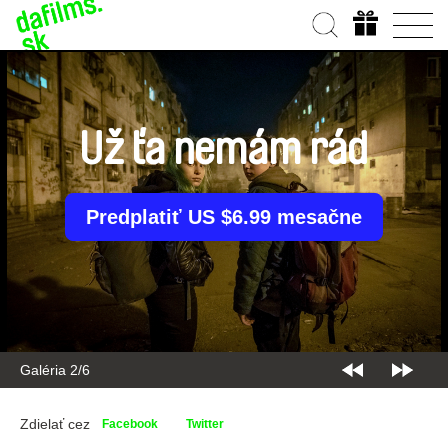
Už ťa nemám rád
Predplatiť US $6.99 mesačne
Galéria 2/6
Zdielať cez
Facebook
Twitter