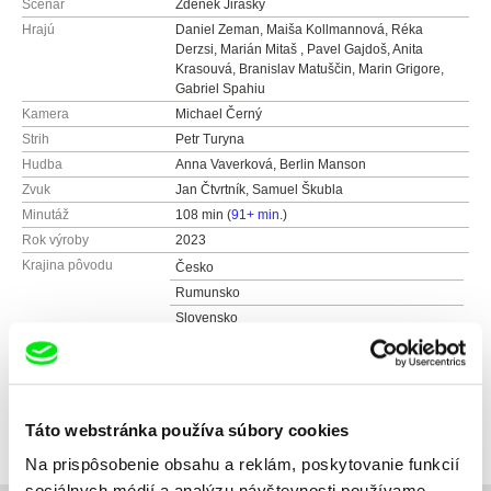
Scenár
Zdeněk Jiráský
Hrajú
Daniel Zeman, Maiša Kollmannová, Réka
Derzsi, Marián Mitaš , Pavel Gajdoš, Anita
Krasouvá, Branislav Matuščin, Marin Grigore,
Gabriel Spahiu
Kamera
Michael Černý
Strih
Petr Turyna
Hudba
Anna Vaverková, Berlin Manson
Zvuk
Jan Čtvrtník, Samuel Škubla
Minutáž
108 min (
91+ min.
)
Rok výroby
2023
Krajina pôvodu
Česko
Rumunsko
Slovensko
Farba
Farebný
Produkcia
ARINAFILM s.r.o.
Silvia Panáková
Distribúcia
ARINAFILM s.r.o.
821 08 Dulovo nám.4, Bratislava
Táto webstránka používa súbory cookies
Silvia Panáková
Slovensko
821 08 Dulovo nám.4, Bratislava
Na prispôsobenie obsahu a reklám, poskytovanie funkcií
web:
http://arinafilm.sk/
Slovensko
sociálnych médií a analýzu návštevnosti používame