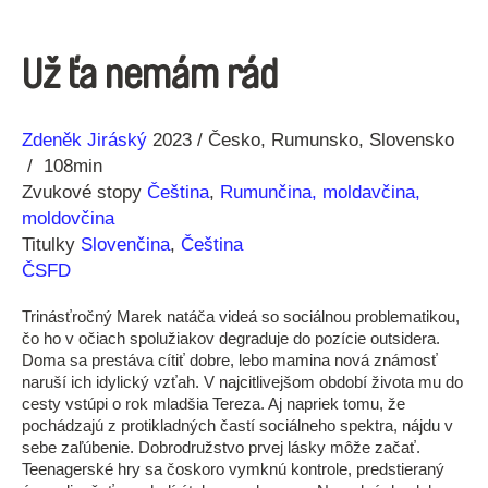
Už ťa nemám rád
Réžia
Rok
Zdeněk Jiráský
2023
Česko
Rumunsko
Slovensko
výroby
108min
Zvukové stopy
Čeština
,
Rumunčina, moldavčina,
moldovčina
Titulky
Slovenčina
,
Čeština
ČSFD
Trinásťročný Marek natáča videá so sociálnou problematikou,
čo ho v očiach spolužiakov degraduje do pozície outsidera.
Doma sa prestáva cítiť dobre, lebo mamina nová známosť
naruší ich idylický vzťah. V najcitlivejšom období života mu do
cesty vstúpi o rok mladšia Tereza. Aj napriek tomu, že
pochádzajú z protikladných častí sociálneho spektra, nájdu v
sebe zaľúbenie. Dobrodružstvo prvej lásky môže začať.
Teenagerské hry sa čoskoro vymknú kontrole, predstieraný