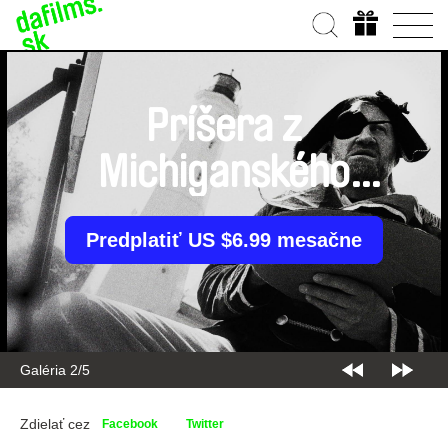
Príšera z
Michiganského
jazera
Predplatiť US $6.99 mesačne
Galéria 2/5
Zdielať cez
Facebook
Twitter