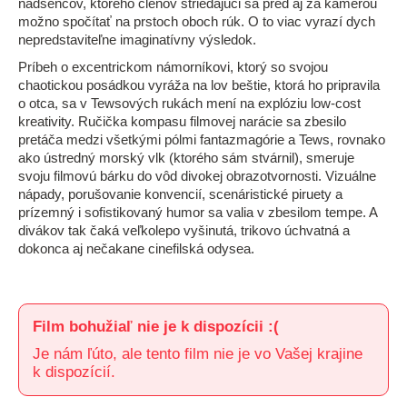
nadšencov, ktorého členov striedajúci sa pred aj za kamerou
možno spočítať na prstoch oboch rúk. O to viac vyrazí dych
nepredstaviteľne imaginatívny výsledok.
Príbeh o excentrickom námorníkovi, ktorý so svojou
chaotickou posádkou vyráža na lov beštie, ktorá ho pripravila
o otca, sa v Tewsových rukách mení na explóziu low-cost
kreativity. Ručička kompasu filmovej narácie sa zbesilo
pretáča medzi všetkými pólmi fantazmagórie a Tews, rovnako
ako ústredný morský vlk (ktorého sám stvárnil), smeruje
svoju filmovú bárku do vôd divokej obrazotvornosti. Vizuálne
nápady, porušovanie konvencií, scenáristické piruety a
prízemný i sofistikovaný humor sa valia v zbesilom tempe. A
divákov tak čaká veľkolepo vyšinutá, trikovo úchvatná a
dokonca aj nečakane cinefilská odysea.
Film bohužiaľ nie je k dispozícii :(
Je nám ľúto, ale tento film nie je vo Vašej krajine
k dispozícií.