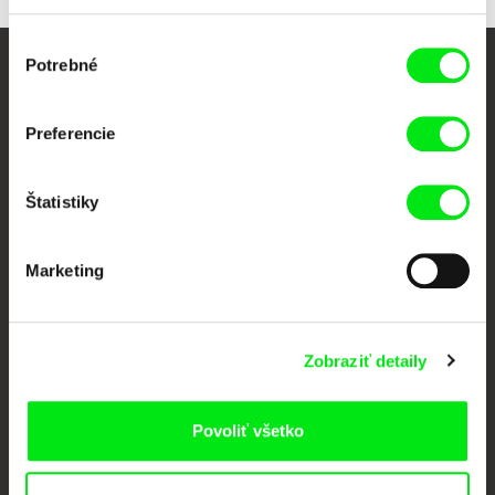
Výber
Potrebné
súhlasu
Vaše online kino
Preferencie
Nové filmy každý týždeň
Štatistiky
Portál DAFilms vznikol vďaka tvorivej spolupráci siedmich významných
európskych festivalov dokumentárneho filmu združených pod Doc Alliance.
Členovia Doc Alliance
Marketing
Zobraziť detaily
Povoliť všetko
CPH:DOX
Doclisboa
Millennium Docs
DOK Leipzig
Against Gravity