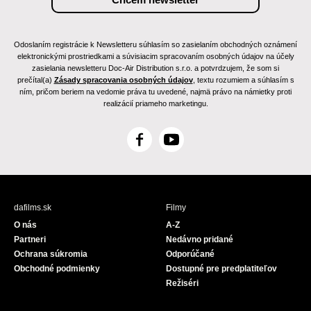
Odoslaním registrácie k Newsletteru súhlasím so zasielaním obchodných oznámení
elektronickými prostriedkami a súvisiacim spracovaním osobných údajov na účely
zasielania newsletteru Doc-Air Distribution s.r.o. a potvrdzujem, že som si
prečítal(a)
Zásady spracovania osobných údajov
, textu rozumiem a súhlasím s
ním, pričom beriem na vedomie práva tu uvedené, najmä právo na námietky proti
realizácií priameho marketingu.
F
Y
a
o
c
u
e
T
b
u
dafilms.sk
Filmy
o
b
O nás
A-Z
o
e
Partneri
Nedávno pridané
k
Ochrana súkromia
Odporúčané
Obchodné podmienky
Dostupné pre predplatiteľov
Režiséri