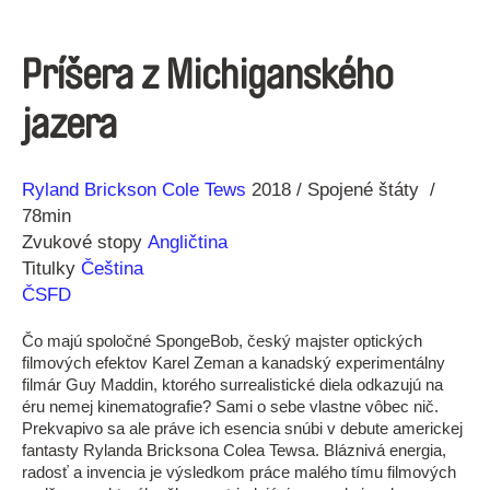
Príšera z Michiganského
jazera
Réžia
Rok
Ryland Brickson Cole Tews
2018
Spojené štáty
výroby
78min
Zvukové stopy
Angličtina
Titulky
Čeština
ČSFD
Čo majú spoločné SpongeBob, český majster optických
filmových efektov Karel Zeman a kanadský experimentálny
filmár Guy Maddin, ktorého surrealistické diela odkazujú na
éru nemej kinematografie? Sami o sebe vlastne vôbec nič.
Prekvapivo sa ale práve ich esencia snúbi v debute americkej
fantasty Rylanda Bricksona Colea Tewsa. Bláznivá energia,
radosť a invencia je výsledkom práce malého tímu filmových