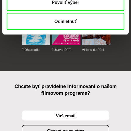
Povoliť výber
Odmietnuť
FIDMarseille
Ji.hlava IDFF
Visions du Réel
Chcete byť pravidelne informovaní o našom
filmovom programe?