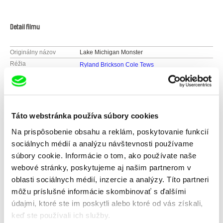
Detail filmu
Originálny názov
Lake Michigan Monster
Réžia
Ryland Brickson Cole Tews
Scenár
Ryland Brickson Cole Tews
Hrajú
Ryland Brickson Cole Tews, Beulah Peters,
Mike Cheslik, Erick West, Daniel Long, Wayne
Tews
Táto webstránka používa súbory cookies
Kamera
Redding Tews, Chris Hoelter, Beulah Peters,
Erick West, Colie DeBoer, Sebastian Johnson
Na prispôsobenie obsahu a reklám, poskytovanie funkcií
Strih
Mike Cheslik
sociálnych médií a analýzu návštevnosti používame
Zvuk
Bobb Barito
súbory cookie. Informácie o tom, ako používate naše
Minutáž
78 min (
46-90 min.
)
webové stránky, poskytujeme aj našim partnerom v
Rok výroby
2018
oblasti sociálnych médií, inzercie a analýzy. Títo partneri
Krajina pôvodu
Spojené štáty
môžu príslušné informácie skombinovať s ďalšími
Farba
Farebný
údajmi, ktoré ste im poskytli alebo ktoré od vás získali,
keď ste používali ich služby.