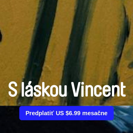
S láskou Vincent
Predplatiť US $6.99 mesačne