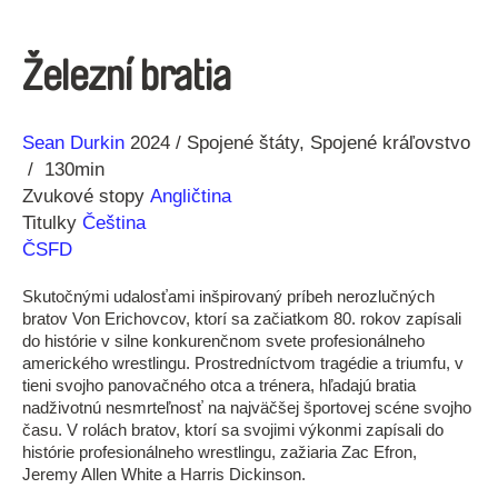
Železní bratia
Réžia
Rok
Sean Durkin
2024
Spojené štáty
Spojené kráľovstvo
výroby
130min
Zvukové stopy
Angličtina
Titulky
Čeština
ČSFD
Skutočnými udalosťami inšpirovaný príbeh nerozlučných
bratov Von Erichovcov, ktorí sa začiatkom 80. rokov zapísali
do histórie v silne konkurenčnom svete profesionálneho
amerického wrestlingu. Prostredníctvom tragédie a triumfu, v
tieni svojho panovačného otca a trénera, hľadajú bratia
nadživotnú nesmrteľnosť na najväčšej športovej scéne svojho
času. V rolách bratov, ktorí sa svojimi výkonmi zapísali do
histórie profesionálneho wrestlingu, zažiaria Zac Efron,
Jeremy Allen White a Harris Dickinson.