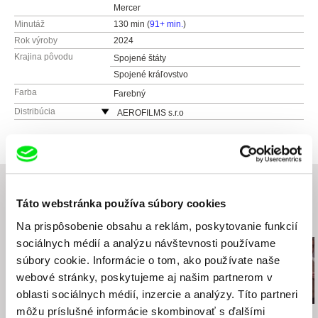
Mercer
Minutáž
130 min (
91+ min.
)
Rok výroby
2024
Krajina pôvodu
Spojené štáty
Spojené kráľovstvo
Farba
Farebný
Distribúcia
AEROFILMS s.r.o
Jirečkova 1008/8
170 00 Praha 7
Česko
web:
http://www.aerofilms.cz
tel: +420 224 947 566
Táto webstránka používa súbory cookies
e-mail:
info@aerofilms.cz
Súvisiace filmy (20)
Na prispôsobenie obsahu a reklám, poskytovanie funkcií
sociálnych médií a analýzu návštevnosti používame
súbory cookie. Informácie o tom, ako používate naše
webové stránky, poskytujeme aj našim partnerom v
oblasti sociálnych médií, inzercie a analýzy. Títo partneri
môžu príslušné informácie skombinovať s ďalšími
Jiří Menzel
Martin Hollý
Martin Hollý