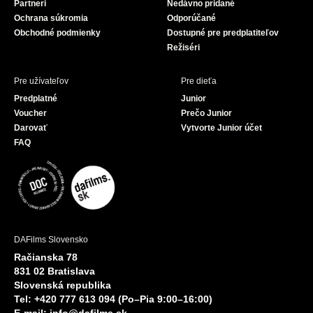
Partneri
Nedávno pridané
k
Ochrana súkromia
Odporúčané
Obchodné podmienky
Dostupné pre predplatiteľov
Režiséri
Pre užívateľov
Pre dieťa
Predplatné
Junior
Voucher
Prečo Junior
Darovať
Vytvorte Junior účet
FAQ
DAFilms Slovensko
Račianska 78
831 02 Bratislava
Slovenská republika
Tel: +420 777 613 094 (Po–Pia 9:00–16:00)
E-mail:
info@dafilms.sk