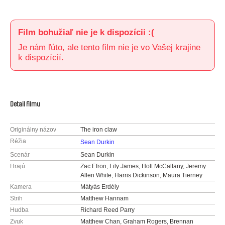
Film bohužiaľ nie je k dispozícii :(
Je nám ľúto, ale tento film nie je vo Vašej krajine
k dispozícií.
Detail filmu
Originálny názov
The iron claw
Réžia
Sean Durkin
Scenár
Sean Durkin
Hrajú
Zac Efron, Lily James, Holt McCallany, Jeremy
Allen White, Harris Dickinson, Maura Tierney
Kamera
Mátyás Erdély
Strih
Matthew Hannam
Hudba
Richard Reed Parry
Zvuk
Matthew Chan, Graham Rogers, Brennan