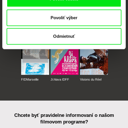
Povoliť výber
CPH:DOX
Doclisboa
Millennium Docs
DOK Leipzig
Against Gravity
Odmietnuť
FIDMarseille
Ji.hlava IDFF
Visions du Réel
Chcete byť pravidelne informovaní o našom
filmovom programe?