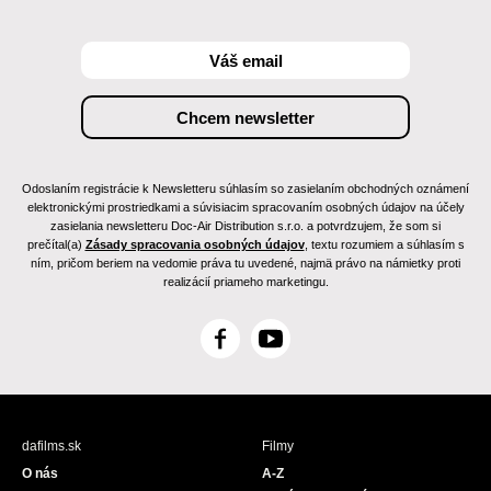
Odoslaním registrácie k Newsletteru súhlasím so zasielaním obchodných oznámení
elektronickými prostriedkami a súvisiacim spracovaním osobných údajov na účely
zasielania newsletteru Doc-Air Distribution s.r.o. a potvrdzujem, že som si
prečítal(a)
Zásady spracovania osobných údajov
, textu rozumiem a súhlasím s
ním, pričom beriem na vedomie práva tu uvedené, najmä právo na námietky proti
realizácií priameho marketingu.
F
Y
a
o
c
u
e
T
b
u
dafilms.sk
Filmy
o
b
O nás
A-Z
o
e