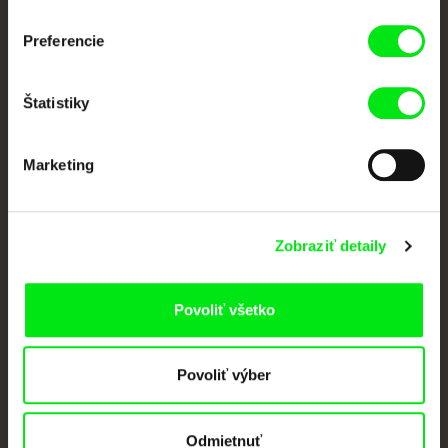
Portál DAFilms vznikol vďaka tvorivej spolupráci siedmich významných
Preferencie
európskych festivalov dokumentárneho filmu združených pod Doc Alliance.
Členovia Doc Alliance
Štatistiky
Marketing
Zobraziť detaily
CPH:DOX
Doclisboa
Millennium Docs
DOK Leipzig
Against Gravity
Povoliť všetko
Povoliť výber
Odmietnuť