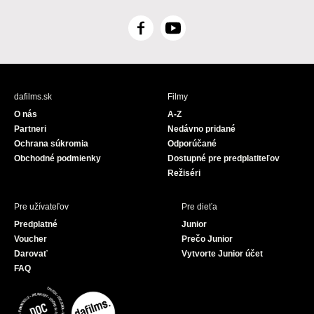
F
Y
a
o
c
u
e
T
b
u
dafilms.sk
Filmy
o
b
O nás
A-Z
o
e
Partneri
Nedávno pridané
k
Ochrana súkromia
Odporúčané
Obchodné podmienky
Dostupné pre predplatiteľov
Režiséri
Pre užívateľov
Pre dieťa
Predplatné
Junior
Voucher
Prečo Junior
Darovať
Vytvorte Junior účet
FAQ