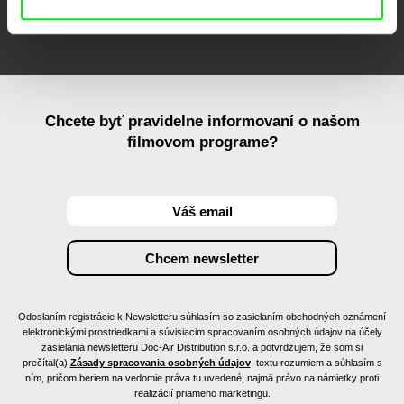
FIDMarseille
Ji.hlava IDFF
Visions du Réel
Chcete byť pravidelne informovaní o našom
filmovom programe?
Odoslaním registrácie k Newsletteru súhlasím so zasielaním obchodných oznámení
elektronickými prostriedkami a súvisiacim spracovaním osobných údajov na účely
zasielania newsletteru Doc-Air Distribution s.r.o. a potvrdzujem, že som si
prečítal(a)
Zásady spracovania osobných údajov
, textu rozumiem a súhlasím s
ním, pričom beriem na vedomie práva tu uvedené, najmä právo na námietky proti
realizácií priameho marketingu.