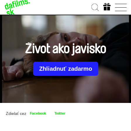
Život ako javisko
Zhliadnuť zadarmo
Zdielať cez
Facebook
Twitter