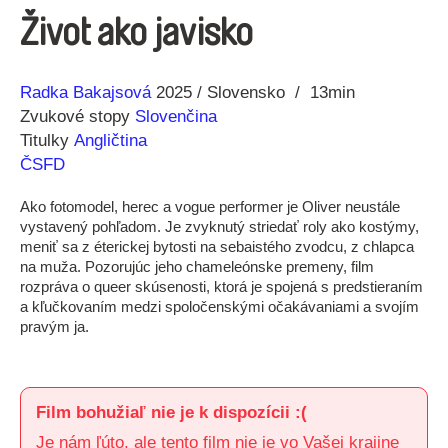
Život ako javisko
Réžia
Rok
Radka Bakajsová
2025
Slovensko
13min
výroby
Zvukové stopy
Slovenčina
Titulky
Angličtina
ČSFD
Ako fotomodel, herec a vogue performer je Oliver neustále
vystavený pohľadom. Je zvyknutý striedať roly ako kostýmy,
meniť sa z éterickej bytosti na sebaistého zvodcu, z chlapca
na muža. Pozorujúc jeho chameleónske premeny, film
rozpráva o queer skúsenosti, ktorá je spojená s predstieraním
a kľučkovaním medzi spoločenskými očakávaniami a svojím
pravým ja.
Film bohužiaľ nie je k dispozícii :(
Je nám ľúto, ale tento film nie je vo Vašej krajine