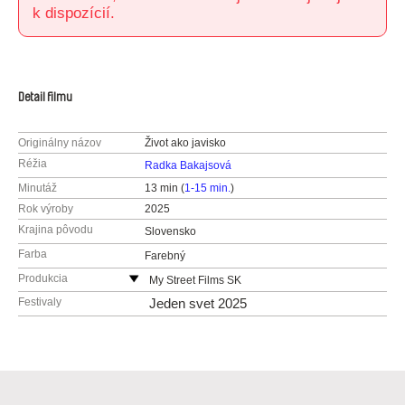
k dispozícií.
Detail filmu
Originálny názov
Život ako javisko
Réžia
Radka Bakajsová
Minutáž
13 min (
1-15 min.
)
Rok výroby
2025
Krajina pôvodu
Slovensko
Farba
Farebný
Produkcia
My Street Films SK
projekt organizuje Národné osvetové centrum
Festivaly
Jeden svet 2025
Slovensko
web:
https://mystreetfilms.nocka.sk/
e-mail:
mystreetfilms@nocka.sk