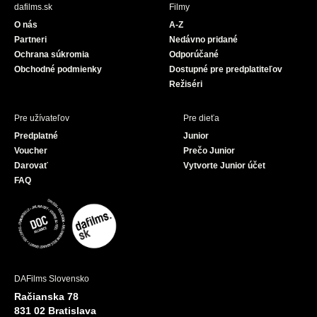
b
u
dafilms.sk
Filmy
o
b
O nás
A-Z
o
e
Partneri
Nedávno pridané
k
Ochrana súkromia
Odporúčané
Obchodné podmienky
Dostupné pre predplatiteľov
Režiséri
Pre užívateľov
Pre dieťa
Predplatné
Junior
Voucher
Prečo Junior
Darovať
Vytvorte Junior účet
FAQ
DAFilms Slovensko
Račianska 78
831 02 Bratislava