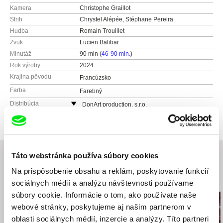
Kamera
Christophe Graillot
Strih
Chrystel Alépée, Stéphane Pereira
Hudba
Romain Trouillet
Zvuk
Lucien Balibar
Minutáž
90 min (
46-90 min.
)
Rok výroby
2024
Krajina pôvodu
Francúzsko
Farba
Farebný
Distribúcia
DonArt production, s.r.o.
Česko
web:
http://www.donart.cz
e-mail:
jiritucek@donart.cz
Táto webstránka používa súbory cookies
Na prispôsobenie obsahu a reklám, poskytovanie funkcií
Súvisiace filmy (20)
sociálnych médií a analýzu návštevnosti používame
súbory cookie. Informácie o tom, ako používate naše
webové stránky, poskytujeme aj našim partnerom v
oblasti sociálnych médií, inzercie a analýzy. Títo partneri