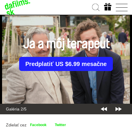
Ja a môj terapeut
Predplatiť US $6.99 mesačne
Galéria 2/5
Zdielať cez
Facebook
Twitter