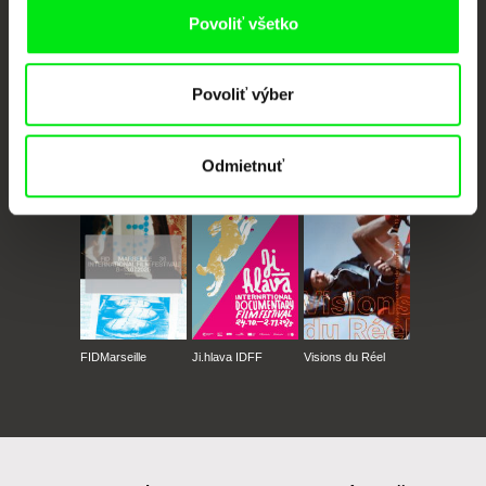
Povoliť všetko
Povoliť výber
CPH:DOX
Doclisboa
Millennium Docs
DOK Leipzig
Odmietnuť
Against Gravity
FIDMarseille
Ji.hlava IDFF
Visions du Réel