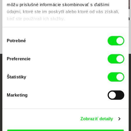
môžu príslušné informácie skombinovať s ďalšími
údajmi, ktoré ste im poskytli alebo ktoré od vás získali,
Jiří Menzel
Martin Hollý
Martin Hollý
Na samotě u lesa
Prípad pre obhajcu
Smrť šitá na
keď ste používali ich služby.
Výber
Potrebné
súhlasu
Preferencie
Vaše online kino
Štatistiky
Nové filmy každý týždeň
Marketing
Portál DAFilms vznikol vďaka tvorivej spolupráci siedmich významných
európskych festivalov dokumentárneho filmu združených pod Doc Alliance.
Členovia Doc Alliance
Zobraziť detaily