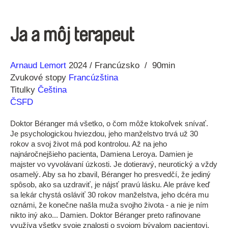
Ja a môj terapeut
Réžia
Rok
Arnaud Lemort
2024
Francúzsko
90min
výroby
Zvukové stopy
Francúzština
Titulky
Čeština
ČSFD
Doktor Béranger má všetko, o čom môže ktokoľvek snívať.
Je psychologickou hviezdou, jeho manželstvo trvá už 30
rokov a svoj život má pod kontrolou. Až na jeho
najnáročnejšieho pacienta, Damiena Leroya. Damien je
majster vo vyvolávaní úzkosti. Je dotieravý, neurotický a vždy
osamelý. Aby sa ho zbavil, Béranger ho presvedčí, že jediný
spôsob, ako sa uzdraviť, je nájsť pravú lásku. Ale práve keď
sa lekár chystá osláviť 30 rokov manželstva, jeho dcéra mu
oznámi, že konečne našla muža svojho života - a nie je ním
nikto iný ako... Damien. Doktor Béranger preto rafinovane
využíva všetky svoje znalosti o svojom bývalom pacientovi,