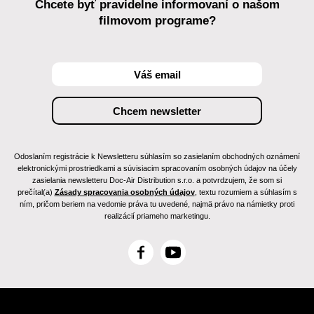
Chcete byť pravidelne informovaní o našom
filmovom programe?
Odoslaním registrácie k Newsletteru súhlasím so zasielaním obchodných oznámení
elektronickými prostriedkami a súvisiacim spracovaním osobných údajov na účely
zasielania newsletteru Doc-Air Distribution s.r.o. a potvrdzujem, že som si
prečítal(a)
Zásady spracovania osobných údajov
, textu rozumiem a súhlasím s
ním, pričom beriem na vedomie práva tu uvedené, najmä právo na námietky proti
realizácií priameho marketingu.
F
Y
a
o
c
u
e
T