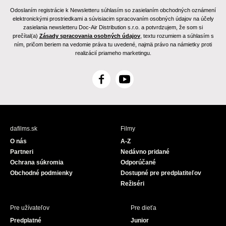
Odoslaním registrácie k Newsletteru súhlasím so zasielaním obchodných oznámení
elektronickými prostriedkami a súvisiacim spracovaním osobných údajov na účely
zasielania newsletteru Doc-Air Distribution s.r.o. a potvrdzujem, že som si
prečítal(a)
Zásady spracovania osobných údajov
, textu rozumiem a súhlasím s
ním, pričom beriem na vedomie práva tu uvedené, najmä právo na námietky proti
realizácií priameho marketingu.
F
Y
a
o
c
u
e
T
b
u
dafilms.sk
Filmy
o
b
O nás
A-Z
o
e
Partneri
Nedávno pridané
k
Ochrana súkromia
Odporúčané
Obchodné podmienky
Dostupné pre predplatiteľov
Režiséri
Pre užívateľov
Pre dieťa
Predplatné
Junior