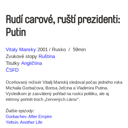
Rudí carové, ruští prezidenti:
Putin
Réžia
Rok
Vitaly Mansky
2001
Rusko
59min
výroby
Zvukové stopy
Ruština
Titulky
Angličtina
ČSFD
Oceňovaný režisér Vitalij Manskij sledoval počas jedného roka
Michaila Gorbačova, Borisa Jeľcina a Vladimira Putina.
Výsledkom je zasvätený pohľad na ruskú politiku, ale aj
intímny portrét troch „červených cárov“.
Ďalšie epizody:
Gorbachev. After Empire
Yeltsin. Another Life