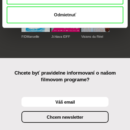
Odmietnuť
FIDMarseille
Ji.hlava IDFF
Visions du Réel
Chcete byť pravidelne informovaní o našom
filmovom programe?