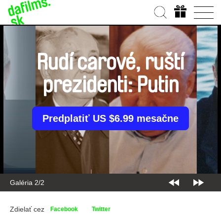
Rudí carové, ruští
prezidenti: Putin
Predplatiť US $6.99 mesačne
Galéria 2/2
Zdielať cez
Facebook
Twitter