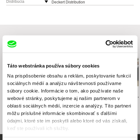
Derbenevskaya 14/3
Distribúcia
Deckert Distribution
113114 Moscow
Gottschedstr. 18
Rusko
04109 Leipzig
web:
http://www.vertov.ru/
Nemecko
web:
http://www.deckert-distribution.com/
tel: +49 (0) 341 215 66 38
e-mail:
info@deckert-distribution.com
Súvisiace filmy (20)
Táto webstránka používa súbory cookies
Na prispôsobenie obsahu a reklám, poskytovanie funkcií
sociálnych médií a analýzu návštevnosti používame
súbory cookie. Informácie o tom, ako používate naše
Mária Brnušáková
Lena Kušnieriková
Jana Durajová
Expremiéri: Milan Číč
Expremiéri: Mikuláš
Expremiéri: 
webové stránky, poskytujeme aj našim partnerom v
Dzurinda
Moravčík
oblasti sociálnych médií, inzercie a analýzy. Títo partneri
môžu príslušné informácie skombinovať s ďalšími
údajmi, ktoré ste im poskytli alebo ktoré od vás získali,
keď ste používali ich služby.