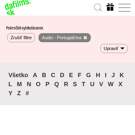
Pokročilé vyhľadávanie
Zrušiť filtre
Audio - Portugalčina
Upraviť
Všetko
A
B
C
D
E
F
G
H
I
J
K
L
M
N
O
P
Q
R
S
T
U
V
W
X
Y
Z
#