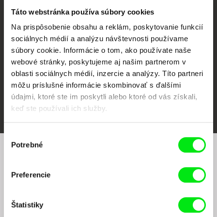
CPH:DOX
Doclisboa
Millennium Docs
DOK Leipzig
Táto webstránka používa súbory cookies
Against Gravity
Na prispôsobenie obsahu a reklám, poskytovanie funkcií
sociálnych médií a analýzu návštevnosti používame
súbory cookie. Informácie o tom, ako používate naše
webové stránky, poskytujeme aj našim partnerom v
oblasti sociálnych médií, inzercie a analýzy. Títo partneri
môžu príslušné informácie skombinovať s ďalšími
údajmi, ktoré ste im poskytli alebo ktoré od vás získali,
FIDMarseille
Ji.hlava IDFF
Visions du Réel
keď ste používali ich služby.
Výber
Potrebné
súhlasu
Chcete byť pravidelne informovaní o našom
filmovom programe?
Preferencie
Štatistiky