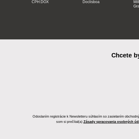
CPH:DOX
Doclisboa
Mil
Gra
Chcete b
Odoslaním registrácie k Newsletteru súhlasím so zasielaním obchodnýc
som si prečítal(a)
Zásady spracovania osobných úd