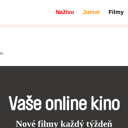
Naživo
Junior
Filmy
filtre
Audio - Ukrajinčina
lm.
Vaše online kino
Nové filmy každý týždeň