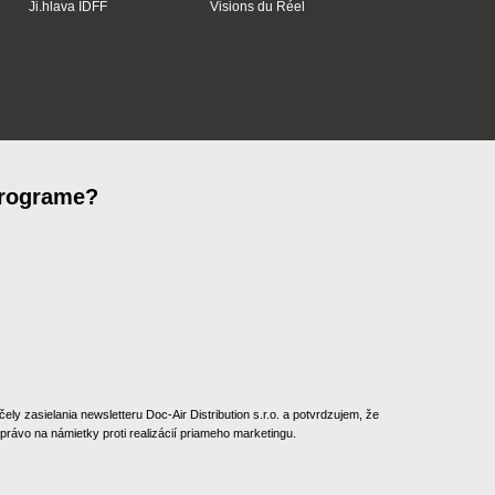
Ji.hlava IDFF
Visions du Réel
programe?
 zasielania newsletteru Doc-Air Distribution s.r.o. a potvrdzujem, že
rávo na námietky proti realizácií priameho marketingu.