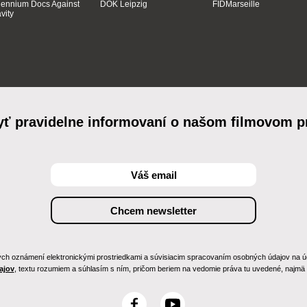
lennium Docs Against
DOK Leipzig
FIDMarseille
vity
yť pravidelne informovaní o našom filmovom 
h oznámení elektronickými prostriedkami a súvisiacim spracovaním osobných údajov na účely
ajov
, textu rozumiem a súhlasím s ním, pričom beriem na vedomie práva tu uvedené, najmä p