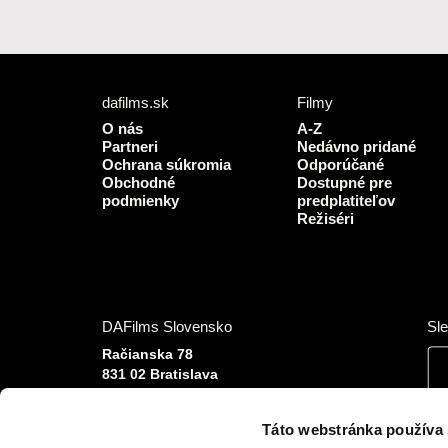
dafilms.sk
Filmy
O nás
A-Z
Partneri
Nedávno pridané
Ochrana súkromia
Odporúčané
Obchodné
Dostupné pre
podmienky
predplatiteľov
Režiséri
DAFilms Slovensko
Sle
Račianska 78
831 02 Bratislava
Slovenská republika
Tel: +420 777 613 094 (Po–Pia 9:00–16:00)
Táto webstránka používa
E-mail:
info@dafilms.sk