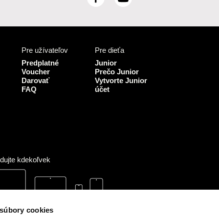
F
Y
a
o
c
u
e
T
b
u
Pre užívateľov
Pre dieťa
o
b
o
e
Predplatné
Junior
k
Voucher
Prečo Junior
Darovať
Vytvorte Junior
FAQ
účet
dujte kdekoľvek
 súbory cookies