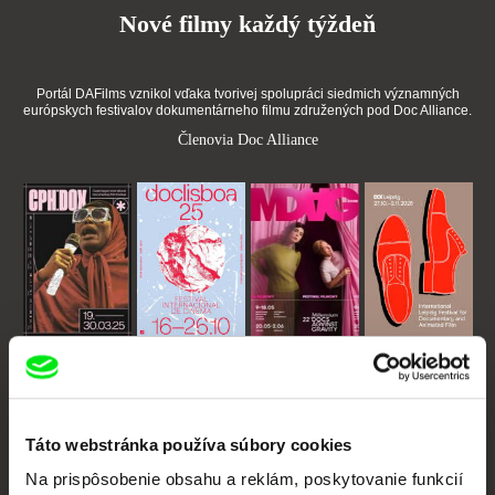
Nové filmy každý týždeň
Portál DAFilms vznikol vďaka tvorivej spolupráci siedmich významných
európskych festivalov dokumentárneho filmu združených pod Doc Alliance.
Členovia Doc Alliance
CPH:DOX
Doclisboa
Millennium Docs
DOK Leipzig
Against Gravity
Táto webstránka používa súbory cookies
Na prispôsobenie obsahu a reklám, poskytovanie funkcií