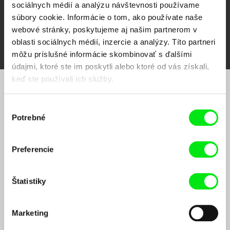
sociálnych médií a analýzu návštevnosti používame
súbory cookie. Informácie o tom, ako používate naše
webové stránky, poskytujeme aj našim partnerom v
FIDMarseille
Ji.hlava IDFF
Visions du Réel
oblasti sociálnych médií, inzercie a analýzy. Títo partneri
môžu príslušné informácie skombinovať s ďalšími
údajmi, ktoré ste im poskytli alebo ktoré od vás získali,
keď ste používali ich služby.
Chcete byť pravidelne informovaní o našom
Výber
filmovom programe?
Potrebné
súhlasu
Preferencie
Štatistiky
Odoslaním registrácie k Newsletteru súhlasím so zasielaním obchodných oznámení
Marketing
elektronickými prostriedkami a súvisiacim spracovaním osobných údajov na účely
zasielania newsletteru Doc-Air Distribution s.r.o. a potvrdzujem, že som si