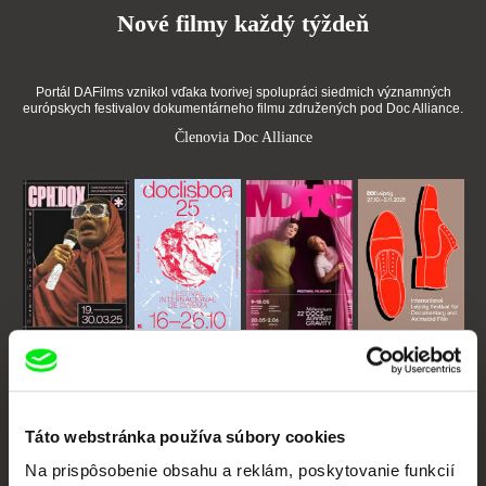
Nové filmy každý týždeň
Portál DAFilms vznikol vďaka tvorivej spolupráci siedmich významných
európskych festivalov dokumentárneho filmu združených pod Doc Alliance.
Členovia Doc Alliance
CPH:DOX
Doclisboa
Millennium Docs
DOK Leipzig
Against Gravity
Táto webstránka používa súbory cookies
Na prispôsobenie obsahu a reklám, poskytovanie funkcií