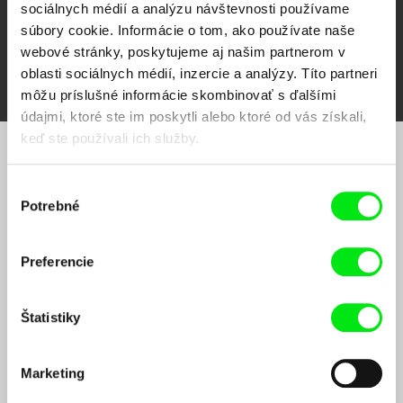
sociálnych médií a analýzu návštevnosti používame
súbory cookie. Informácie o tom, ako používate naše
webové stránky, poskytujeme aj našim partnerom v
FIDMarseille
Ji.hlava IDFF
Visions du Réel
oblasti sociálnych médií, inzercie a analýzy. Títo partneri
môžu príslušné informácie skombinovať s ďalšími
údajmi, ktoré ste im poskytli alebo ktoré od vás získali,
keď ste používali ich služby.
Chcete byť pravidelne informovaní o našom
Výber
filmovom programe?
Potrebné
súhlasu
Preferencie
Štatistiky
Odoslaním registrácie k Newsletteru súhlasím so zasielaním obchodných oznámení
Marketing
elektronickými prostriedkami a súvisiacim spracovaním osobných údajov na účely
zasielania newsletteru Doc-Air Distribution s.r.o. a potvrdzujem, že som si