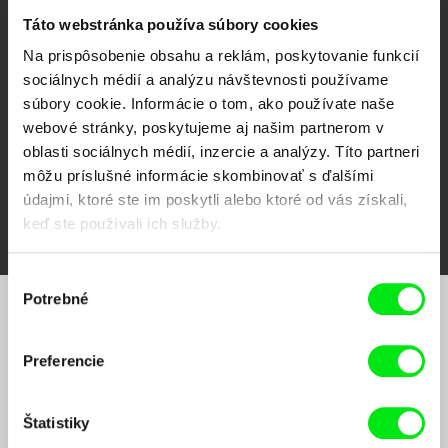
CPH:DOX
Doclisboa
Millennium Docs
DOK Leipzig
Táto webstránka používa súbory cookies
Against Gravity
Na prispôsobenie obsahu a reklám, poskytovanie funkcií
sociálnych médií a analýzu návštevnosti používame
súbory cookie. Informácie o tom, ako používate naše
webové stránky, poskytujeme aj našim partnerom v
oblasti sociálnych médií, inzercie a analýzy. Títo partneri
môžu príslušné informácie skombinovať s ďalšími
údajmi, ktoré ste im poskytli alebo ktoré od vás získali,
FIDMarseille
Ji.hlava IDFF
Visions du Réel
keď ste používali ich služby.
Výber
Potrebné
súhlasu
Chcete byť pravidelne informovaní o našom
filmovom programe?
Preferencie
Štatistiky