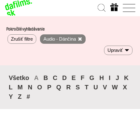
Pokročilé vyhľadávanie
Zrušiť filtre
Audio - Dánčina
Upraviť
Všetko
A
B
C
D
E
F
G
H
I
J
K
L
M
N
O
P
Q
R
S
T
U
V
W
X
Y
Z
#