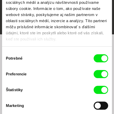
sociálnych médií a analýzu návštevnosti používame
súbory cookie. Informácie o tom, ako používate naše
webové stránky, poskytujeme aj našim partnerom v
FIDMarseille
Ji.hlava IDFF
Visions du Réel
oblasti sociálnych médií, inzercie a analýzy. Títo partneri
môžu príslušné informácie skombinovať s ďalšími
údajmi, ktoré ste im poskytli alebo ktoré od vás získali,
keď ste používali ich služby.
Chcete byť pravidelne informovaní o našom
Výber
filmovom programe?
Potrebné
súhlasu
Preferencie
Štatistiky
Odoslaním registrácie k Newsletteru súhlasím so zasielaním obchodných oznámení
Marketing
elektronickými prostriedkami a súvisiacim spracovaním osobných údajov na účely
zasielania newsletteru Doc-Air Distribution s.r.o. a potvrdzujem, že som si