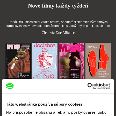
Nové filmy každý týždeň
Portál DAFilms vznikol vďaka tvorivej spolupráci siedmich významných
európskych festivalov dokumentárneho filmu združených pod Doc Alliance.
Členovia Doc Alliance
CPH:DOX
Doclisboa
Millennium Docs
DOK Leipzig
Against Gravity
Táto webstránka používa súbory cookies
Na prispôsobenie obsahu a reklám, poskytovanie funkcií